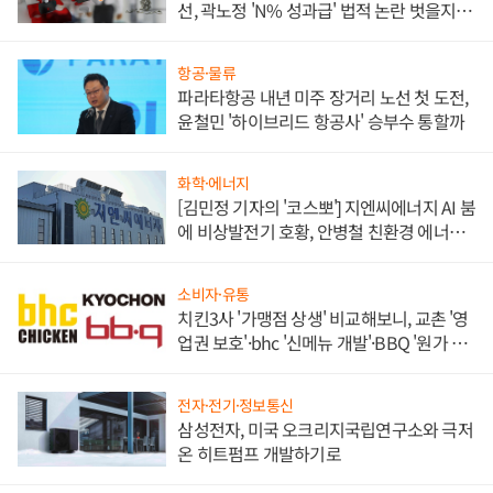
선, 곽노정 'N% 성과급' 법적 논란 벗을지 주
목
항공·물류
파라타항공 내년 미주 장거리 노선 첫 도전,
윤철민 '하이브리드 항공사' 승부수 통할까
화학·에너지
[김민정 기자의 '코스뽀'] 지엔씨에너지 AI 붐
에 비상발전기 호황, 안병철 친환경 에너지
발전전문기업 향한다
소비자·유통
치킨3사 '가맹점 상생' 비교해보니, 교촌 '영
업권 보호'·bhc '신메뉴 개발'·BBQ '원가 부
담'
전자·전기·정보통신
삼성전자, 미국 오크리지국립연구소와 극저
온 히트펌프 개발하기로