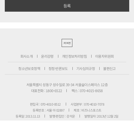
PC버전
회사소개
윤리강령
개인정보처리방침
이용자위원회
청소년보호정책
정정·반론보도
기사심의규정
불편신고
서울특별시 성동구 성수일로 39-34 서울숲더스페이스 12층
대표전화 : 1800-6522
팩스 : 070-4015-8658
편집국 : 070-4010-8512
사업본부 : 070-4010-7078
등록번호 : 서울 아 02897
제호 : 비즈니스포스트
등록일: 2013.11.13
발행·편집인 : 강석운
발행일자: 2013년 12월 2일
청소년보호책임자 : 강석운
ISSN : 2636-171X
Copyright ⓒ
B
USINESSPOST
. All rights reserved.