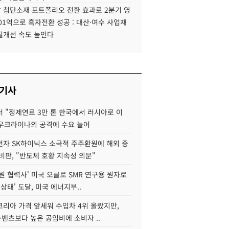
 첨단소재 포트폴리오 전환 효과로 2분기 영
01억으로 흑자전환 성공 : 대산·여수 사업재
질개선 속도 높인다
 기사
 "정제연료 3만 톤 한국에서 러시아로 이
 우크라이나의 공격에 수요 늘어
자 SK하이닉스 소극적 주주환원에 해외 증
비판, "반도체 호황 지속성 의문"
원 협력사' 미국 오클로 SMR 연구용 원자로
 상태' 도달, 미국 에너지부..
코리아 가격 앞세워 수입차 4위 올랐지만,
·벤츠보다 높은 공임비에 소비자 ..