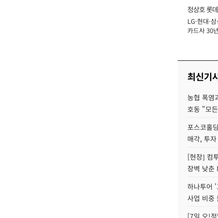
정상호 롯데
LG·현대·삼
장
카드사 30년
에 '초집중' 
최신기
농협 폭염과
호동 "모든
포스코홀딩
매각, 투자
[현장] 컴
장벽 낮춘 
하나투어 '
사업 비중 
[7일 오!