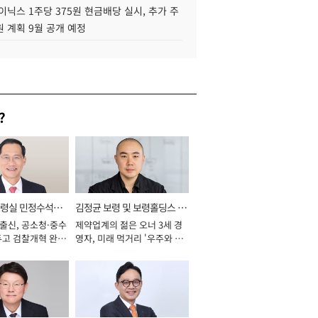
이닉스 1주당 375원 현금배당 실시, 추가 주
 계획 9월 공개 예정
?
통령실 민정수석비
김정균 보령 및 보령홀딩스 대
 출신, 공소청·중수
제약업계의 젊은 오너 3세 경
표이사 사장
두고 검찰개혁 완수
영자, 미래 먹거리 '우주와 헬
년]
스케어' 공들여 [2026년]