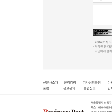
-
200자
까지 쓰실
- 저작권 등 
- 타인에게 불
신문사소개
윤리강령
기사심의규정
이
포럼
광고문의
불편신고
서울특별시 성동구 성
팩스 : 070-4015-
ISSN : 2636-171