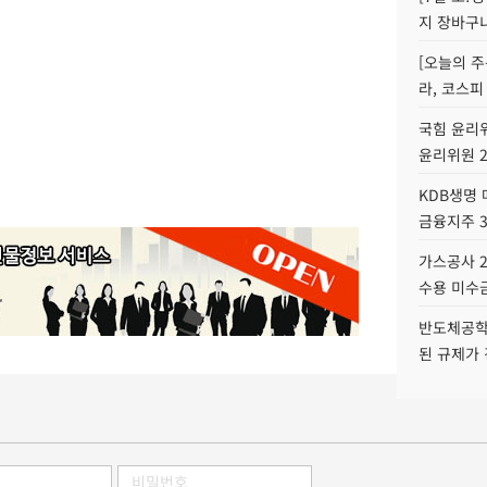
지 장바구
[오늘의 주
라, 코스피
국힘 윤리위
윤리위원 
KDB생명
금융지주 
가스공사 2
수용 미수금
반도체공학
된 규제가 