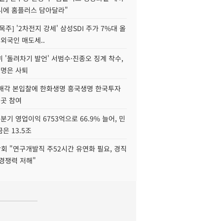
니에 홈플러스 담아달라"
목주] '2차전지 강세' 삼성SDI 주가 7%대 올
 외국인 매도세..
 '돌려차기 발언' 서범수·진종오 징계 착수,
2명은 사퇴
 매각 본입찰에 한화생명 흥국생명 한국투자
3곳 참여
분기 영업이익 6753억으로 66.9% 늘어, 민
은 13.5조
회 "연구개발직 주52시간 유연화 필요, 경직
경쟁력 저해"