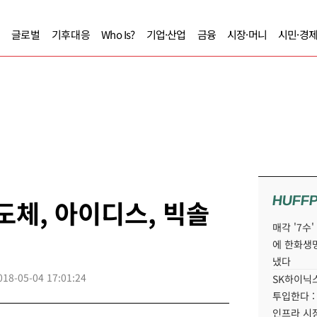
글로벌
기후대응
Who Is?
기업·산업
금융
시장·머니
시민·경
HUFF
도체, 아이디스, 빅솔
매각 '7수
에 한화생
냈다
018-05-04 17:01:24
SK하이닉스
투입한다 :
인프라 시