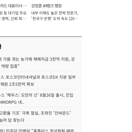
카드 대표이사 사
강정훈 iM뱅크 행장
성 등 대기업 주요
내부 이해도 높은 전략 전문가,
 경력, 신뢰 회복
'전국구 은행' 도약 속도 [2026
[2026년]
년]
사
 가뭄 겪는 농가에 재해자금 3천억 지원, 강
 역량 집중"
스 포스코인터내셔널과 포스코DX 지분 일부
 재원 2조5천억 확보
투스 '제우스: 오만의 신' 8월26일 출시, 진입
MMORPG 내..
고환율 기조' 극복 절실, 조좌진 '인바운드'
늘려 답 찾는다
정말] 민주당 민병덕 "홈플러스 정상화될 때까