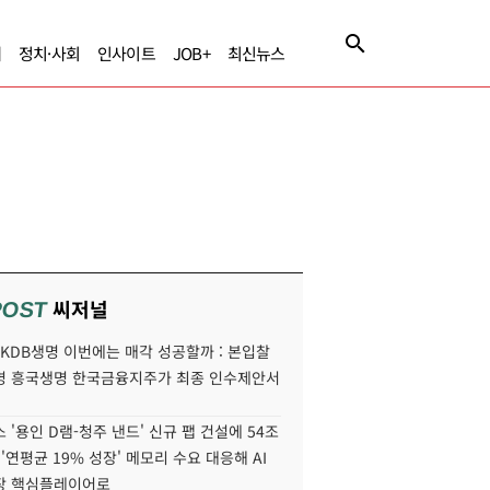
제
정치·사회
인사이트
JOB+
최신뉴스
씨저널
POST
' KDB생명 이번에는 매각 성공할까 : 본입찰
명 흥국생명 한국금융지주가 최종 인수제안서
 '용인 D램-청주 낸드' 신규 팹 건설에 54조
 '연평균 19% 성장' 메모리 수요 대응해 AI
장 핵심플레이어로