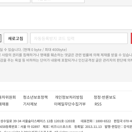
 수 있습니다. (현재 0 byte / 최대 400byte)
다른 사람의 권리를 침해하거나 명예를 훼손하는 댓글은 관련 법률에 의해 제재를 받을 수 있습니
쾌감을 주는 욕설 등 비하하는 단어가 내용에 포함되거나 인신공격성 글은 관리자의 판단에 의해
용자위원회
청소년보호정책
개인정보처리방침
정정·반론보도
인재채용
기사제보
이메일무단수집거부
RSS
수일로 39-34 서울숲더스페이스 12층 1201호-1203호
대표전화 : 1800-6522
편집국 070-4
8658
등록번호 : 서울 아 02897
제호: 비즈니스포스트
등록일: 2013.11.13
발행·편집인 : 강석
X
Copyright ? 2013 비즈니스포스트. All rights reserved.