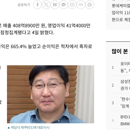
공유하기
롯데케미칼
업이익 11
편으로 체
매출 408억8900만 원, 영업이익 41억4000만
로 잠정집계됐다고 4일 밝혔다.
이익은 665.4% 늘었고 순이익은 적자에서 흑자로
많이 본
로이터
출
1
동",
잠
삼성전
2
권가 
'한수
었
3
'임계
BYD
4
BMW
▲ 박성식 제주반도체 대표이사.