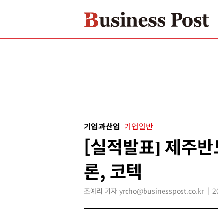
기업과산업
기업일반
[실적발표] 제주반
론, 코텍
조예리 기자 yrcho@businesspost.co.kr
2