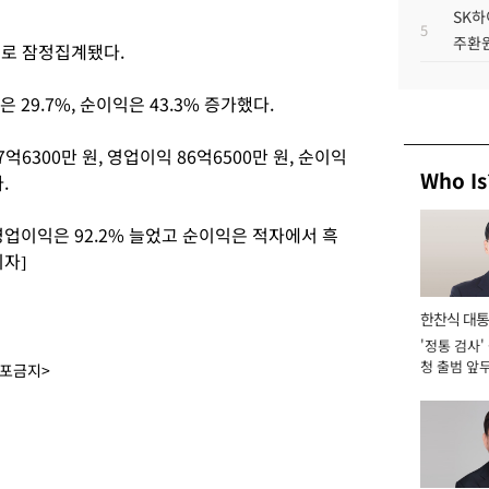
SK하
5
주환원
것으로 잠정집계됐다.
 29.7%, 순이익은 43.3% 증가했다.
6300만 원, 영업이익 86억6500만 원, 순이익
Who Is
다.
, 영업이익은 92.2% 늘었고 순이익은 적자에서 흑
자]
한찬식 대
'정통 검사'
서관
청 출범 앞
배포금지>
맡아 [2026