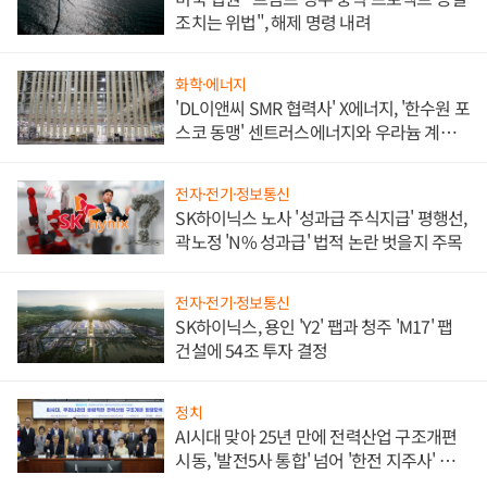
조치는 위법", 해제 명령 내려
화학·에너지
'DL이앤씨 SMR 협력사' X에너지, '한수원 포
스코 동맹' 센트러스에너지와 우라늄 계약
체결
전자·전기·정보통신
SK하이닉스 노사 '성과급 주식지급' 평행선,
곽노정 'N% 성과급' 법적 논란 벗을지 주목
전자·전기·정보통신
SK하이닉스, 용인 'Y2' 팹과 청주 'M17' 팹
건설에 54조 투자 결정
정치
AI시대 맞아 25년 만에 전력산업 구조개편
시동, '발전5사 통합' 넘어 '한전 지주사' 재편
론도