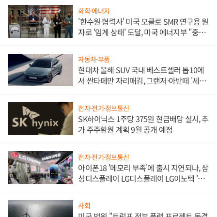
화학·에너지
'한수원 협력사' 미국 오클로 SMR 연구용 원
자로 '임계 상태' 도달, 미국 에너지부 "중요
한 이정표"
자동차·부품
현대차 올해 SUV 국내 베스트셀러 톱10에
서 싼타페만 자리매김, 그랜저·아반떼 '세단
쌍끌이'로 내수 방어
전자·전기·정보통신
SK하이닉스 1주당 375원 현금배당 실시, 추
가 주주환원 계획 9월 공개 예정
전자·전기·정보통신
아이폰18 '메모리 부족'에 출시 지연되나, 삼
성디스플레이 LG디스플레이 LG이노텍 '탈
애플' 수익 다각화 속도
사회
미국 법원 "트럼프 정부 풍력 프로젝트 동결