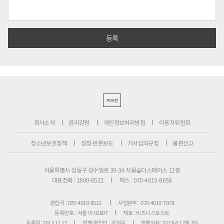
PC버전
회사소개
윤리강령
개인정보처리방침
이용자위원회
청소년보호정책
정정·반론보도
기사심의규정
불편신고
서울특별시 성동구 성수일로 39-34 서울숲더스페이스 12층
대표전화 : 1800-6522
팩스 : 070-4015-8658
편집국 : 070-4010-8512
사업본부 : 070-4010-7078
등록번호 : 서울 아 02897
제호 : 비즈니스포스트
등록일: 2013.11.13
발행·편집인 : 강석운
발행일자: 2013년 12월 2일