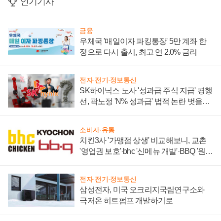
인기기사
금융
우체국 '매일이자 파킹통장' 5만 계좌 한
정으로 다시 출시, 최고 연 2.0% 금리
전자·전기·정보통신
SK하이닉스 노사 '성과급 주식 지급' 평행
선, 곽노정 'N% 성과급' 법적 논란 벗을지
주목
소비자·유통
치킨3사 '가맹점 상생' 비교해보니, 교촌
'영업권 보호'·bhc '신메뉴 개발'·BBQ '원가
부담'
전자·전기·정보통신
삼성전자, 미국 오크리지국립연구소와
극저온 히트펌프 개발하기로