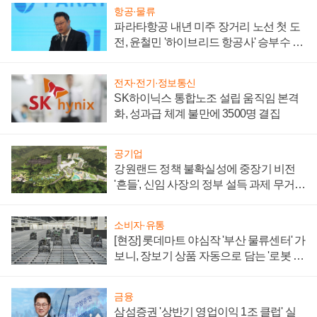
항공·물류
파라타항공 내년 미주 장거리 노선 첫 도
전, 윤철민 '하이브리드 항공사' 승부수 통
할까
전자·전기·정보통신
SK하이닉스 통합노조 설립 움직임 본격
화, 성과급 체계 불만에 3500명 결집
공기업
강원랜드 정책 불확실성에 중장기 비전
'흔들', 신임 사장의 정부 설득 과제 무거워
져
소비자·유통
[현장] 롯데마트 야심작 '부산 물류센터' 가
보니, 장보기 상품 자동으로 담는 '로봇 40
0대' 장관
금융
삼섬증권 '상반기 영업이익 1조 클럽' 실