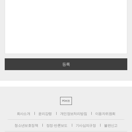
PC버전
회사소개
윤리강령
개인정보처리방침
이용자위원회
청소년보호정책
정정·반론보도
기사심의규정
불편신고