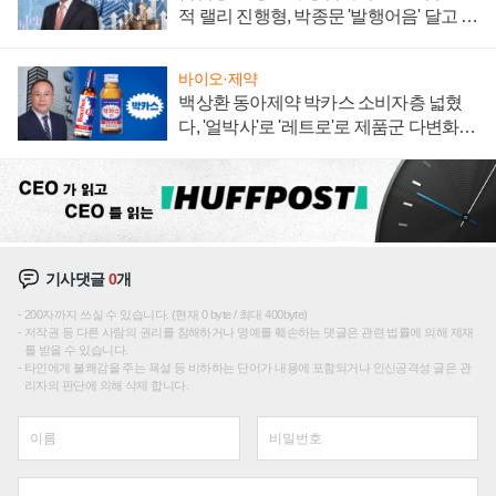
적 랠리 진행형, 박종문 '발행어음' 달고 연
임 향하나
바이오·제약
백상환 동아제약 박카스 소비자층 넓혔
다, '얼박사'로 '레트로'로 제품군 다변화
주효
기사댓글
0
개
200자까지 쓰실 수 있습니다. (현재 0 byte / 최대 400byte)
저작권 등 다른 사람의 권리를 침해하거나 명예를 훼손하는 댓글은 관련 법률에 의해 제재
를 받을 수 있습니다.
타인에게 불쾌감을 주는 욕설 등 비하하는 단어가 내용에 포함되거나 인신공격성 글은 관
리자의 판단에 의해 삭제 합니다.