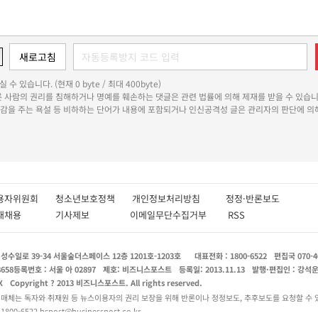
 수 있습니다. (현재 0 byte / 최대 400byte)
다른 사람의 권리를 침해하거나 명예를 훼손하는 댓글은 관련 법률에 의해 제재를 받을 수 있습니
쾌감을 주는 욕설 등 비하하는 단어가 내용에 포함되거나 인신공격성 글은 관리자의 판단에 의해
용자위원회
청소년보호정책
개인정보처리방침
정정·반론보도
인재채용
기사제보
이메일무단수집거부
RSS
수일로 39-34 서울숲더스페이스 12층 1201호-1203호
대표전화 : 1800-6522
편집국 070-4
8658
등록번호 : 서울 아 02897
제호: 비즈니스포스트
등록일: 2013.11.13
발행·편집인 : 강석
X
Copyright ? 2013 비즈니스포스트. All rights reserved.
 매체는 독자와 취재원 등 뉴스이용자의 권리 보장을 위해 반론이나 정정보도, 추후보도를 요청할 수 
0-6522 bspost@businesspost.co.kr