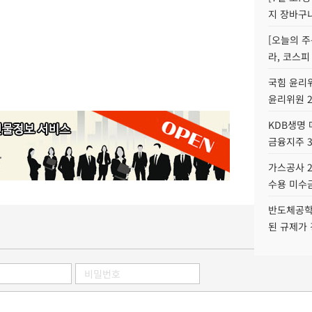
지 장바구
[오늘의 주
라, 코스피
국힘 윤리위
윤리위원 
KDB생명
금융지주 
가스공사 2
수용 미수금
반도체공학
된 규제가 