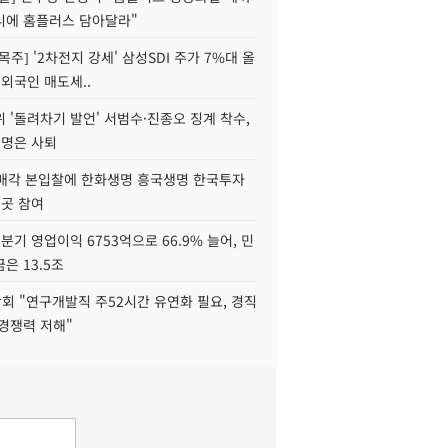
니에 홈플러스 담아달라"
목주] '2차전지 강세' 삼성SDI 주가 7%대 올
 외국인 매도세..
 '돌려차기 발언' 서범수·진종오 징계 착수,
2명은 사퇴
 매각 본입찰에 한화생명 흥국생명 한국투자
3곳 참여
분기 영업이익 6753억으로 66.9% 늘어, 민
은 13.5조
회 "연구개발직 주52시간 유연화 필요, 경직
경쟁력 저해"