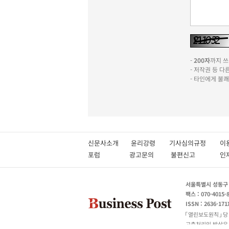
-
200자
까지 쓰실
- 저작권 등 
- 타인에게 불
신문사소개
윤리강령
기사심의규정
이
포럼
광고문의
불편신고
서울특별시 성동구 성
팩스 : 070-4015-
ISSN : 2636-171
열린보도원칙
당
고충처리인 박상유 180