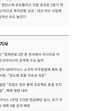
 첨단소재 포트폴리오 전환 효과로 2분기 영
01억으로 흑자전환 성공 : 대산·여수 사업재
질개선 속도 높인다
 기사
 "정제연료 3만 톤 한국에서 러시아로 이
 우크라이나의 공격에 수요 늘어
자 SK하이닉스 소극적 주주환원에 해외 증
비판, "반도체 호황 지속성 의문"
법원 "트럼프 정부 풍력 프로젝트 동결 조치
법", 해제 명령 내려
이닉스 1주당 375원 현금배당 실시, 추가 주
 계획 9월 공개 예정