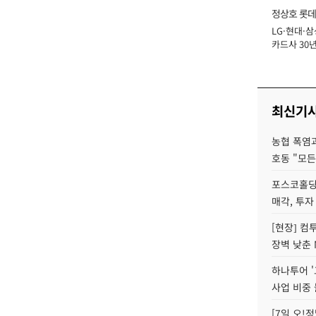
정상호 롯데
LG·현대·삼
장
카드사 30년
에 '초집중' 
최신기
농협 폭염과
호동 "모든
포스코홀딩
매각, 투자
[현장] 컴
장벽 낮춘 
하나투어 '
사업 비중 
[7일 오!