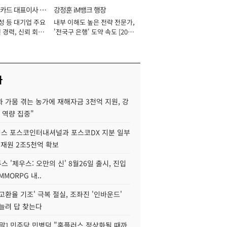
카드 대표이사 사
강정훈 iM뱅크 행장
성 등 대기업 주요
내부 이해도 높은 전략 전문가,
 경력, 신뢰 회복
'전국구 은행' 도약 속도 [2026
[2026년]
년]
사
 가뭄 겪는 농가에 재해자금 3천억 지원, 강
 역량 집중"
스 포스코인터내셔널과 포스코DX 지분 일부
 재원 2조5천억 확보
투스 '제우스: 오만의 신' 8월26일 출시, 진입
MMORPG 내..
고환율 기조' 극복 절실, 조좌진 '인바운드'
늘려 답 찾는다
정말] 민주당 민병덕 "홈플러스 정상화될 때까