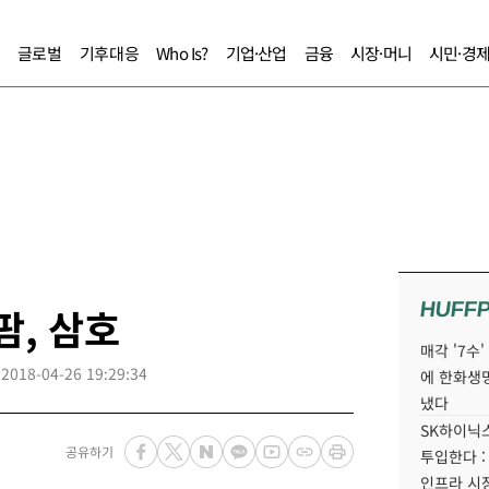
글로벌
기후대응
Who Is?
기업·산업
금융
시장·머니
시민·경
HUFF
팜, 삼호
매각 '7수
2018-04-26 19:29:34
에 한화생
냈다
SK하이닉스
공유하기
투입한다 :
인프라 시