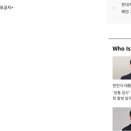
현대차
배포금지>
5
페만 
Who Is
한찬식 대
'정통 검사'
서관
청 출범 앞
맡아 [2026