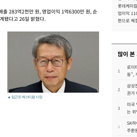
롯데케미칼
 283억2천만 원, 영업이익 1억6300만 원, 순
업이익 11
계됐다고 26일 밝혔다.
편으로 체
많이 본
만
로이터
잠
1
동",
삼성전
2
권가 
▲ 임근조 에스티팜 사장.
미국 
호
3
는 위
SK하
4
주환원