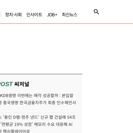
제
정치·사회
인사이트
JOB+
최신뉴스
씨저널
POST
' KDB생명 이번에는 매각 성공할까 : 본입찰
명 흥국생명 한국금융지주가 최종 인수제안서
 '용인 D램-청주 낸드' 신규 팹 건설에 54조
 '연평균 19% 성장' 메모리 수요 대응해 AI
장 핵심플레이어로