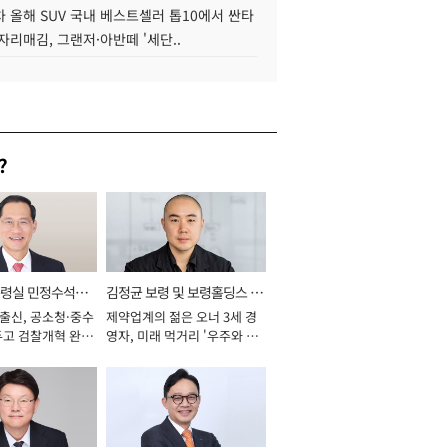
 올해 SUV 국내 베스트셀러 톱10에서 싼타
자리매김, 그랜저·아반떼 '세단..
?
통령실 민정수석비
김정균 보령 및 보령홀딩스 대
 출신, 공소청·중수
제약업계의 젊은 오너 3세 경
표이사 사장
두고 검찰개혁 완수
영자, 미래 먹거리 '우주와 헬
년]
스케어' 공들여 [2026년]