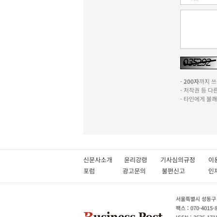
-
200자
까지 쓰실
- 저작권 등 
- 타인에게 불
신문사소개
윤리강령
기사심의규정
이
포럼
광고문의
불편신고
서울특별시 성동구 성
팩스 : 070-4015-
ISSN : 2636-171