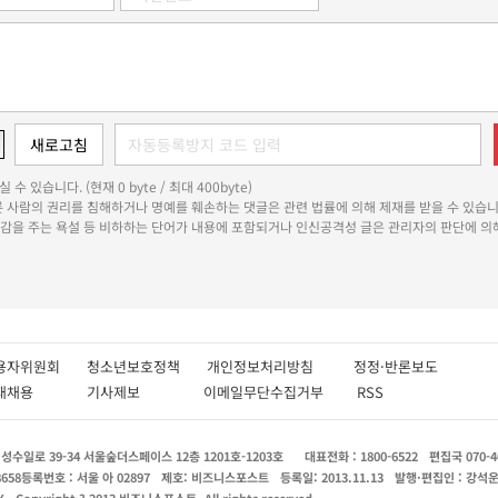
 수 있습니다. (현재 0 byte / 최대 400byte)
다른 사람의 권리를 침해하거나 명예를 훼손하는 댓글은 관련 법률에 의해 제재를 받을 수 있습니
쾌감을 주는 욕설 등 비하하는 단어가 내용에 포함되거나 인신공격성 글은 관리자의 판단에 의해
용자위원회
청소년보호정책
개인정보처리방침
정정·반론보도
인재채용
기사제보
이메일무단수집거부
RSS
수일로 39-34 서울숲더스페이스 12층 1201호-1203호
대표전화 : 1800-6522
편집국 070-4
8658
등록번호 : 서울 아 02897
제호: 비즈니스포스트
등록일: 2013.11.13
발행·편집인 : 강석
X
Copyright ? 2013 비즈니스포스트. All rights reserved.