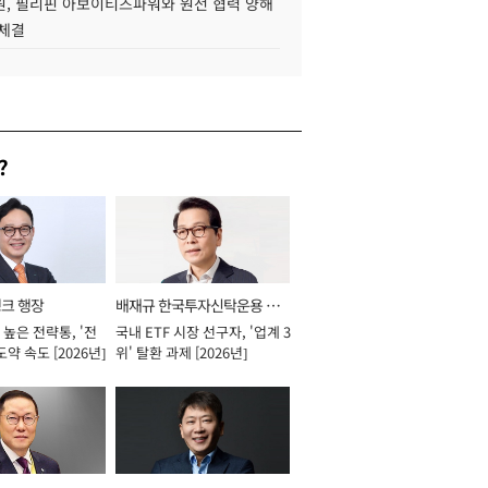
, 필리핀 아보이티즈파워와 원전 협력 양해
 체결
?
뱅크 행장
배재규 한국투자신탁운용 대
높은 전략통, '전
국내 ETF 시장 선구자, '업계 3
표이사 사장
도약 속도 [2026년]
위' 탈환 과제 [2026년]