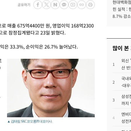
현대백화점그
공유하기
힌 실적 :
8.7% 감소
로 매출 675억4400만 원, 영업이익 168억2300
 것으로 잠정집계됐다고 23일 밝혔다.
익은 33.3%, 순이익은 26.7% 늘어났다.
많이 본
로
외신 
1
0
산 반
로
국내외
2
·대우
,
삼성전
3
했
까지
엔비디
4
성전자
▲ 김태림 SKC코오롱PI 대표이사.