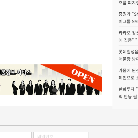
흐름 피지컬
증권가 "S
이그룹 SM
카카오 정신
에 집중" "
롯데칠성음료
매물량 방
가뭄에 원전
페인으로 소
한화투자 
익 반등 필