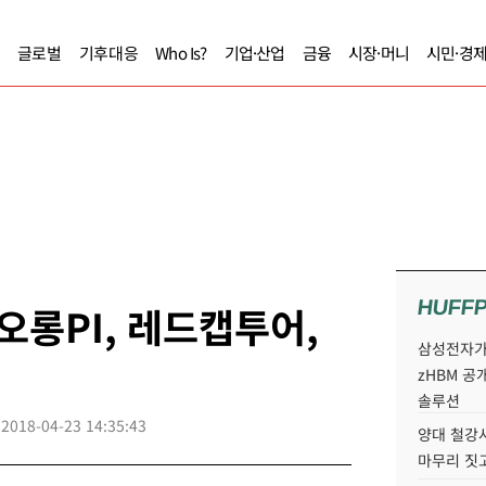
글로벌
기후대응
Who Is?
기업·산업
금융
시장·머니
시민·경
HUFF
오롱PI, 레드캡투어,
삼성전자가 
zHBM 공
솔루션
2018-04-23 14:35:43
양대 철강사
마무리 짓