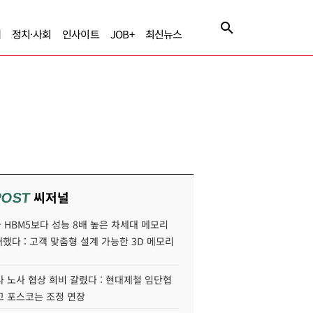
제
정치·사회
인사이트
JOB+
최신뉴스
씨저널
POST
HBM5보다 성능 8배 높은 차세대 메모리
개했다 : 고객 맞춤형 설계 가능한 3D 메모리
 노사 협상 희비 갈렸다 : 현대제철 임단협
고 포스코는 조정 연장