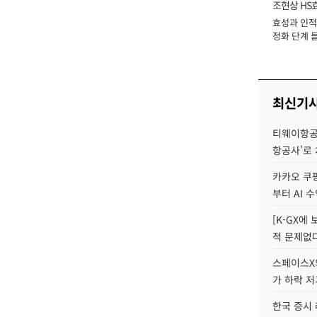
조현상 HS
효성과 인적 
장
정화 단계 들
최신기
티웨이항공
항공사'로
카카오 쿠팡
부터 AI 
[K-GX에
적 문제없다
스페이스X의
가 하락 
한국 증시 