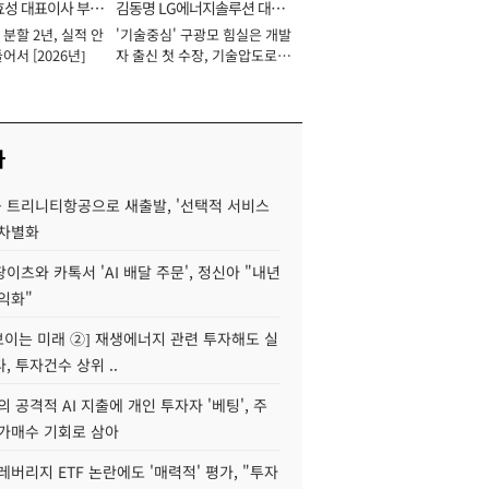
효성 대표이사 부회
김동명 LG에너지솔루션 대표
분할 2년, 실적 안
'기술중심' 구광모 힘실은 개발
이사 사장
어서 [2026년]
자 출신 첫 수장, 기술압도로
경쟁력 확보 사활 [2026년]
사
 트리니티항공으로 새출발, '선택적 서비스
 차별화
이츠와 카톡서 'AI 배달 주문', 정신아 "내년
수익화"
 보이는 미래 ②] 재생에너지 관련 투자해도 실
, 투자건수 상위 ..
 공격적 AI 지출에 개인 투자자 '베팅', 주
저가매수 기회로 삼아
레버리지 ETF 논란에도 '매력적' 평가, "투자