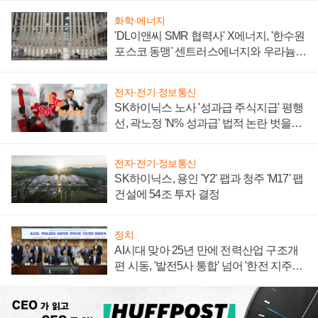
화학·에너지
'DL이앤씨 SMR 협력사' X에너지, '한수원
포스코 동맹' 센트러스에너지와 우라늄
계약 체결
전자·전기·정보통신
SK하이닉스 노사 '성과급 주식지급' 평행
선, 곽노정 'N% 성과급' 법적 논란 벗을지
주목
전자·전기·정보통신
SK하이닉스, 용인 'Y2' 팹과 청주 'M17' 팹
건설에 54조 투자 결정
정치
AI시대 맞아 25년 만에 전력산업 구조개
편 시동, '발전5사 통합' 넘어 '한전 지주사'
재편론도