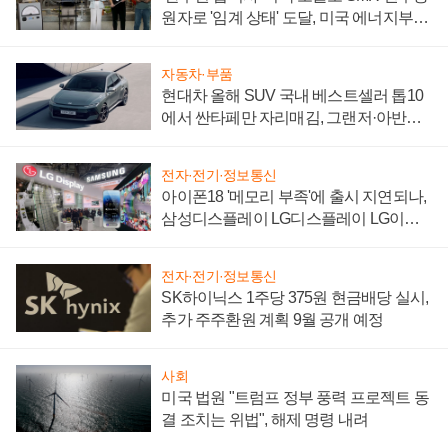
원자로 '임계 상태' 도달, 미국 에너지부
"중요한 이정표"
자동차·부품
현대차 올해 SUV 국내 베스트셀러 톱10
에서 싼타페만 자리매김, 그랜저·아반떼
'세단 쌍끌이'로 내수 방어
전자·전기·정보통신
아이폰18 '메모리 부족'에 출시 지연되나,
삼성디스플레이 LG디스플레이 LG이노
텍 '탈애플' 수익 다각화 속도
전자·전기·정보통신
SK하이닉스 1주당 375원 현금배당 실시,
추가 주주환원 계획 9월 공개 예정
사회
미국 법원 "트럼프 정부 풍력 프로젝트 동
결 조치는 위법", 해제 명령 내려