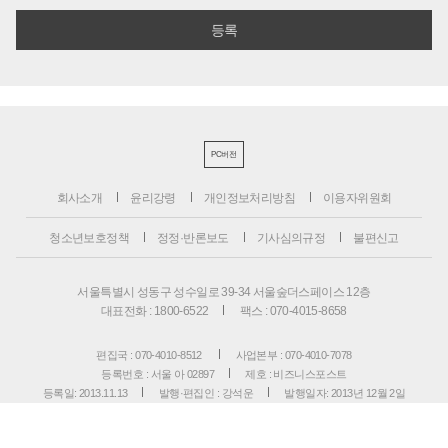
PC버전
회사소개
윤리강령
개인정보처리방침
이용자위원회
청소년보호정책
정정·반론보도
기사심의규정
불편신고
서울특별시 성동구 성수일로 39-34 서울숲더스페이스 12층
대표전화 : 1800-6522
팩스 : 070-4015-8658
편집국 : 070-4010-8512
사업본부 : 070-4010-7078
등록번호 : 서울 아 02897
제호 : 비즈니스포스트
등록일: 2013.11.13
발행·편집인 : 강석운
발행일자: 2013년 12월 2일
청소년보호책임자 : 강석운
ISSN : 2636-171X
Copyright ⓒ
B
USINESSPOST
. All rights reserved.