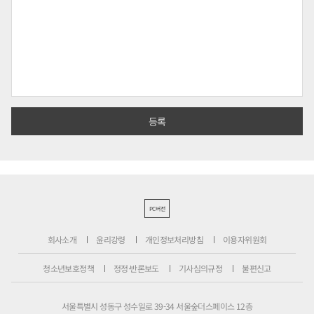
PC버전
회사소개
윤리강령
개인정보처리방침
이용자위원회
청소년보호정책
정정·반론보도
기사심의규정
불편신고
서울특별시 성동구 성수일로 39-34 서울숲더스페이스 12층