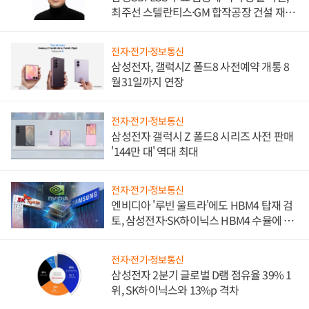
최주선 스텔란티스·GM 합작공장 건설 재추
진하나
전자·전기·정보통신
삼성전자, 갤럭시Z 폴드8 사전예약 개통 8
월31일까지 연장
전자·전기·정보통신
삼성전자 갤럭시 Z 폴드8 시리즈 사전 판매
'144만 대' 역대 최대
전자·전기·정보통신
엔비디아 '루빈 울트라'에도 HBM4 탑재 검
토, 삼성전자·SK하이닉스 HBM4 수율에 주
도권 갈린다
전자·전기·정보통신
삼성전자 2분기 글로벌 D램 점유율 39% 1
위, SK하이닉스와 13%p 격차