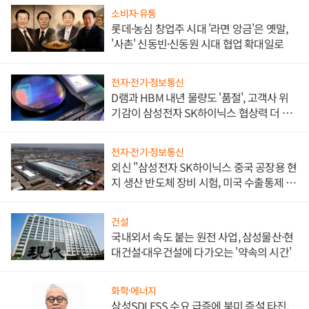
소비자·유통
롯데·농심 창업주 시대 '라면 앙금'은 옛말,
'사촌' 신동빈·신동원 시대 협업 확대일로
전자·전기·정보통신
D램과 HBM 내년 물량도 '품절', 고객사 위
기감이 삼성전자 SK하이닉스 협상력 더 키
워
전자·전기·정보통신
외신 "삼성전자 SK하이닉스 중국 공장용 현
지 생산 반도체 장비 시험, 미국 수출통제 대
비"
건설
국내외서 속도 붙는 원전 사업, 삼성물산·현
대건설·대우건설에 다가오는 '약속의 시간'
화학·에너지
삼성SDI ESS 수요 급증에 북미 증설 타진,