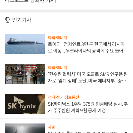
인기기사
화학·에너지
로이터 "정제연료 3만 톤 한국에서 러시아
로 이동", 우크라이나의 공격에 수요 늘어
화학·에너지
'한수원 협력사' 미국 오클로 SMR 연구용 원
자로 '임계 상태' 도달, 미국 에너지부 "중요
한 이정표"
전자·전기·정보통신
SK하이닉스 1주당 375원 현금배당 실시, 추
가 주주환원 계획 9월 공개 예정
사회