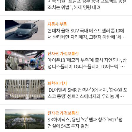
미국 법원 "트럼프 정부 풍력 프로젝트 동결
조치는 위법", 해제 명령 내려
자동차·부품
현대차 올해 SUV 국내 베스트셀러 톱10에
서 싼타페만 자리매김, 그랜저·아반떼 '세단
쌍끌이'로 내수 방어
전자·전기·정보통신
아이폰18 '메모리 부족'에 출시 지연되나, 삼
성디스플레이 LG디스플레이 LG이노텍 '탈
애플' 수익 다각화 속도
화학·에너지
'DL이앤씨 SMR 협력사' X에너지, '한수원 포
스코 동맹' 센트러스에너지와 우라늄 계약
체결
전자·전기·정보통신
SK하이닉스, 용인 'Y2' 팹과 청주 'M17' 팹
건설에 54조 투자 결정