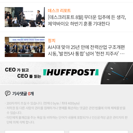
데스크 리포트
[데스크리포트 8월] 무더운 입추에 든 생각,
제약바이오 하반기 훈풍 기대한다
정치
AI시대 맞아 25년 만에 전력산업 구조개편
시동, '발전5사 통합' 넘어 '한전 지주사' 재편
론도
기사댓글
0
개
200자까지 쓰실 수 있습니다. (현재 0 byte / 최대 400byte)
저작권 등 다른 사람의 권리를 침해하거나 명예를 훼손하는 댓글은 관련 법률에 의해 제재를 받을
수 있습니다.
타인에게 불쾌감을 주는 욕설 등 비하하는 단어가 내용에 포함되거나 인신공격성 글은 관리자의 판
단에 의해 삭제 합니다.