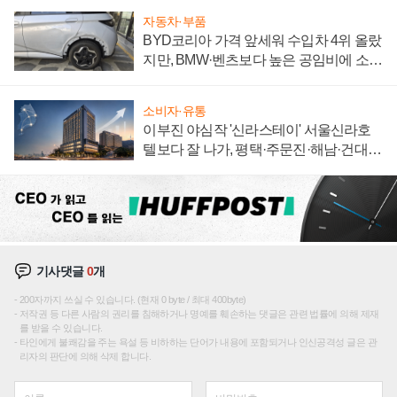
자동차·부품
BYD코리아 가격 앞세워 수입차 4위 올랐
지만, BMW·벤츠보다 높은 공임비에 소비
자 불만 폭발
소비자·유통
이부진 야심작 '신라스테이' 서울신라호
텔보다 잘 나가, 평택·주문진·해남·건대로
성장판 더 넓힌다
기사댓글
0
개
200자까지 쓰실 수 있습니다. (현재 0 byte / 최대 400byte)
저작권 등 다른 사람의 권리를 침해하거나 명예를 훼손하는 댓글은 관련 법률에 의해 제재
를 받을 수 있습니다.
타인에게 불쾌감을 주는 욕설 등 비하하는 단어가 내용에 포함되거나 인신공격성 글은 관
리자의 판단에 의해 삭제 합니다.