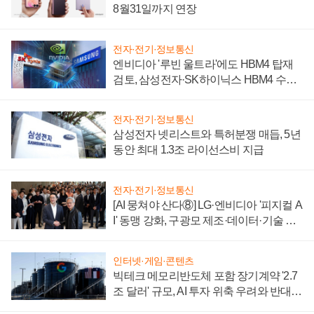
8월31일까지 연장
전자·전기·정보통신
엔비디아 '루빈 울트라'에도 HBM4 탑재
검토, 삼성전자·SK하이닉스 HBM4 수율
에 주도권 갈린다
전자·전기·정보통신
삼성전자 넷리스트와 특허분쟁 매듭, 5년
동안 최대 1.3조 라이선스비 지급
전자·전기·정보통신
[AI 뭉쳐야 산다⑧] LG·엔비디아 '피지컬 A
I' 동맹 강화, 구광모 제조·데이터·기술 결
집해 종합 로보틱스 기업으로
인터넷·게임·콘텐츠
빅테크 메모리반도체 포함 장기계약 '2.7
조 달러' 규모, AI 투자 위축 우려와 반대
신호