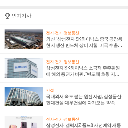
인기기사
전자·전기·정보통신
외신 "삼성전자 SK하이닉스 중국 공장용
현지 생산 반도체 장비 시험, 미국 수출통
제 대비"
전자·전기·정보통신
삼성전자 SK하이닉스 소극적 주주환원
에 해외 증권가 비판, "반도체 호황 지속
성 의문"
건설
국내외서 속도 붙는 원전 사업, 삼성물산·
현대건설·대우건설에 다가오는 '약속의
시간'
전자·전기·정보통신
삼성전자, 갤럭시Z 폴드8 사전예약 개통