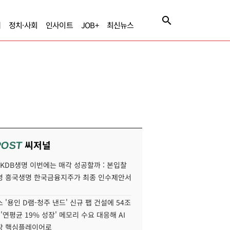
제
정치·사회
인사이트
JOB+
최신뉴스
씨저널
POST
' KDB생명 이번에는 매각 성공할까 : 본입찰
명 흥국생명 한국금융지주가 최종 인수제안서
 '용인 D램-청주 낸드' 신규 팹 건설에 54조
 '연평균 19% 성장' 메모리 수요 대응해 AI
장 핵심플레이어로