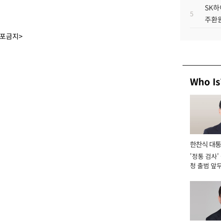
SK하
5
주환원
배포금지>
Who Is
한찬식 대
'정통 검사'
서관
청 출범 앞
맡아 [2026