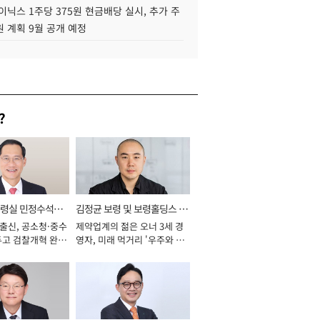
이닉스 1주당 375원 현금배당 실시, 추가 주
 계획 9월 공개 예정
?
통령실 민정수석비
김정균 보령 및 보령홀딩스 대
 출신, 공소청·중수
제약업계의 젊은 오너 3세 경
표이사 사장
두고 검찰개혁 완수
영자, 미래 먹거리 '우주와 헬
년]
스케어' 공들여 [2026년]