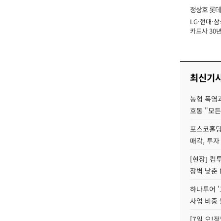
정상호 롯데
LG·현대·삼
장
카드사 30년
에 '초집중' 
최신기
농협 폭염과
호동 "모든
포스코홀딩
매각, 투자
[현장] 컴
장벽 낮춘 
하나투어 '
사업 비중 
[7일 오!