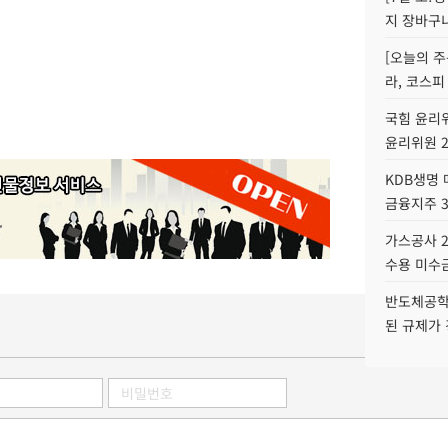
지 장바구
[오늘의 주
라, 코스피
국힘 윤리위
윤리위원 
KDB생명
금융지주 
가스공사 2
수용 미수금
반도체공학
된 규제가 