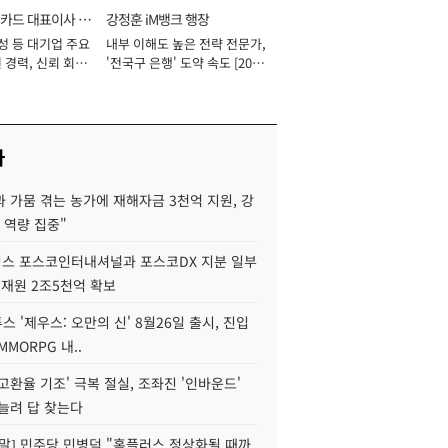
카드 대표이사 사
강정훈 iM뱅크 행장
성 등 대기업 주요
내부 이해도 높은 전략 전문가,
 경력, 신뢰 회복
'전국구 은행' 도약 속도 [2026
[2026년]
년]
사
 가뭄 겪는 농가에 재해자금 3천억 지원, 강
 역량 집중"
스 포스코인터내셔널과 포스코DX 지분 일부
 재원 2조5천억 확보
투스 '제우스: 오만의 신' 8월26일 출시, 진입
MMORPG 내..
고환율 기조' 극복 절실, 조좌진 '인바운드'
늘려 답 찾는다
정말] 민주당 민병덕 "홈플러스 정상화될 때까