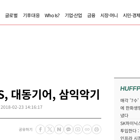
글로벌
기후대응
Who Is?
기업·산업
금융
시장·머니
시민·경
HUFF
S, 대동기어, 삼익악기
매각 '7수
2018-02-23 14:16:17
에 한화생
냈다
SK하이닉스
공유하기
투입한다 :
인프라 시