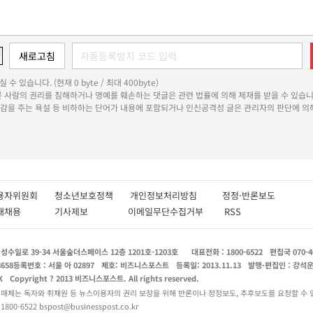
 수 있습니다. (현재 0 byte / 최대 400byte)
다른 사람의 권리를 침해하거나 명예를 훼손하는 댓글은 관련 법률에 의해 제재를 받을 수 있습니
쾌감을 주는 욕설 등 비하하는 단어가 내용에 포함되거나 인신공격성 글은 관리자의 판단에 의해
용자위원회
청소년보호정책
개인정보처리방침
정정·반론보도
인재채용
기사제보
이메일무단수집거부
RSS
수일로 39-34 서울숲더스페이스 12층 1201호-1203호
대표전화 : 1800-6522
편집국 070-4
8658
등록번호 : 서울 아 02897
제호: 비즈니스포스트
등록일: 2013.11.13
발행·편집인 : 강석
X
Copyright ? 2013 비즈니스포스트. All rights reserved.
 매체는 독자와 취재원 등 뉴스이용자의 권리 보장을 위해 반론이나 정정보도, 추후보도를 요청할 수 
0-6522 bspost@businesspost.co.kr