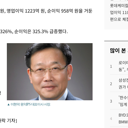
롯데케미칼
원, 영업이익 1223억 원, 순이익 958억 원을 거둔
업이익 11
편으로 체
 326%, 순이익은 325.3% 급증했다.
많이 본
로이터
1
동",
삼성전
2
억
권가 
정
'한수
3
'임계
▲ 이현덕 원익IPS 대표이사 사장.
이
BYD
4
대락 기자]
BMW