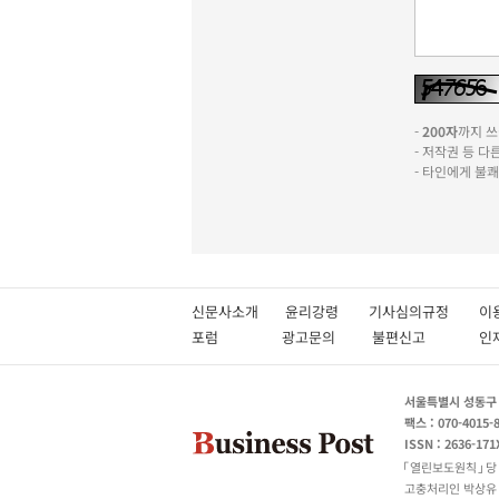
-
200자
까지 쓰실
- 저작권 등 
- 타인에게 불
신문사소개
윤리강령
기사심의규정
이
포럼
광고문의
불편신고
서울특별시 성동구 성
팩스 : 070-4015-
ISSN : 2636-171
열린보도원칙
당
고충처리인 박상유 180