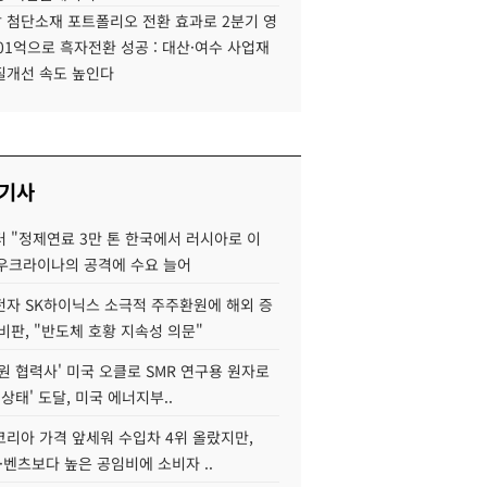
 첨단소재 포트폴리오 전환 효과로 2분기 영
01억으로 흑자전환 성공 : 대산·여수 사업재
질개선 속도 높인다
 기사
 "정제연료 3만 톤 한국에서 러시아로 이
 우크라이나의 공격에 수요 늘어
자 SK하이닉스 소극적 주주환원에 해외 증
비판, "반도체 호황 지속성 의문"
원 협력사' 미국 오클로 SMR 연구용 원자로
 상태' 도달, 미국 에너지부..
코리아 가격 앞세워 수입차 4위 올랐지만,
·벤츠보다 높은 공임비에 소비자 ..