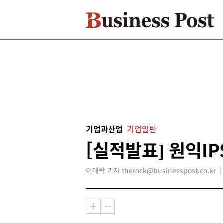
기업과산업
기업일반
[실적발표] 원익IP
이대락 기자 therock@businesspost.co.kr