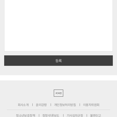
PC버전
회사소개
윤리강령
개인정보처리방침
이용자위원회
청소년보호정책
정정·반론보도
기사심의규정
불편신고