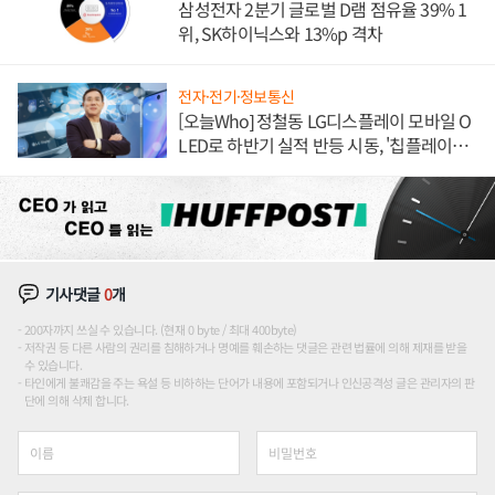
삼성전자 2분기 글로벌 D램 점유율 39% 1
위, SK하이닉스와 13%p 격차
전자·전기·정보통신
[오늘Who] 정철동 LG디스플레이 모바일 O
LED로 하반기 실적 반등 시동, '칩플레이
션'에 가격 인하 압박은 부담
기사댓글
0
개
200자까지 쓰실 수 있습니다. (현재 0 byte / 최대 400byte)
저작권 등 다른 사람의 권리를 침해하거나 명예를 훼손하는 댓글은 관련 법률에 의해 제재를 받을
수 있습니다.
타인에게 불쾌감을 주는 욕설 등 비하하는 단어가 내용에 포함되거나 인신공격성 글은 관리자의 판
단에 의해 삭제 합니다.