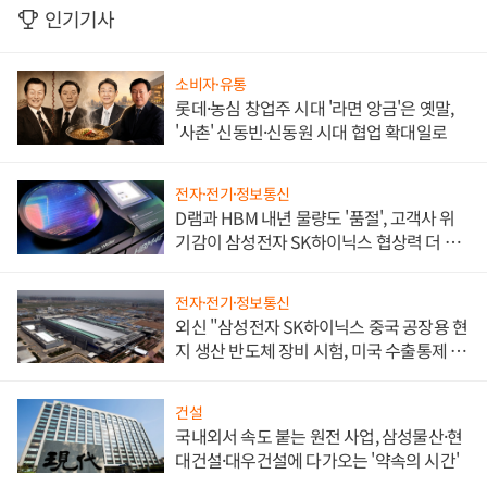
인기기사
소비자·유통
롯데·농심 창업주 시대 '라면 앙금'은 옛말,
'사촌' 신동빈·신동원 시대 협업 확대일로
전자·전기·정보통신
D램과 HBM 내년 물량도 '품절', 고객사 위
기감이 삼성전자 SK하이닉스 협상력 더 키
워
전자·전기·정보통신
외신 "삼성전자 SK하이닉스 중국 공장용 현
지 생산 반도체 장비 시험, 미국 수출통제 대
비"
건설
국내외서 속도 붙는 원전 사업, 삼성물산·현
대건설·대우건설에 다가오는 '약속의 시간'