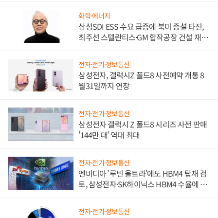
화학·에너지
삼성SDI ESS 수요 급증에 북미 증설 타진,
최주선 스텔란티스·GM 합작공장 건설 재추
진하나
전자·전기·정보통신
삼성전자, 갤럭시Z 폴드8 사전예약 개통 8
월31일까지 연장
전자·전기·정보통신
삼성전자 갤럭시 Z 폴드8 시리즈 사전 판매
'144만 대' 역대 최대
전자·전기·정보통신
엔비디아 '루빈 울트라'에도 HBM4 탑재 검
토, 삼성전자·SK하이닉스 HBM4 수율에 주
도권 갈린다
전자·전기·정보통신