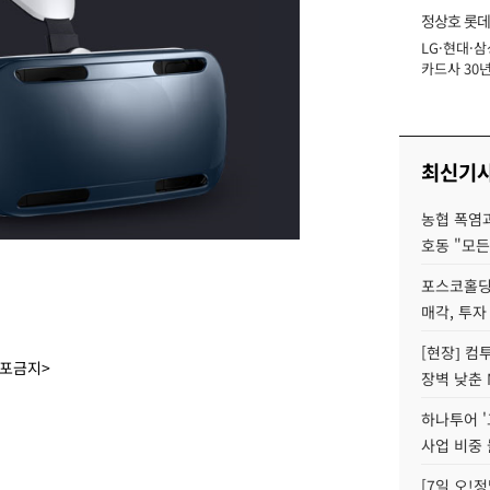
정상호 롯데
LG·현대·삼
장
카드사 30년
에 '초집중' 
최신기
농협 폭염과
호동 "모든
포스코홀딩
매각, 투자
[현장] 컴
배포금지>
장벽 낮춘 
하나투어 '
사업 비중 
[7일 오!