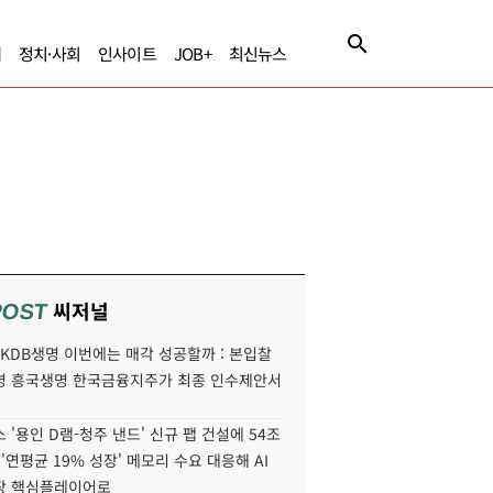
제
정치·사회
인사이트
JOB+
최신뉴스
씨저널
POST
' KDB생명 이번에는 매각 성공할까 : 본입찰
명 흥국생명 한국금융지주가 최종 인수제안서
 '용인 D램-청주 낸드' 신규 팹 건설에 54조
 '연평균 19% 성장' 메모리 수요 대응해 AI
장 핵심플레이어로