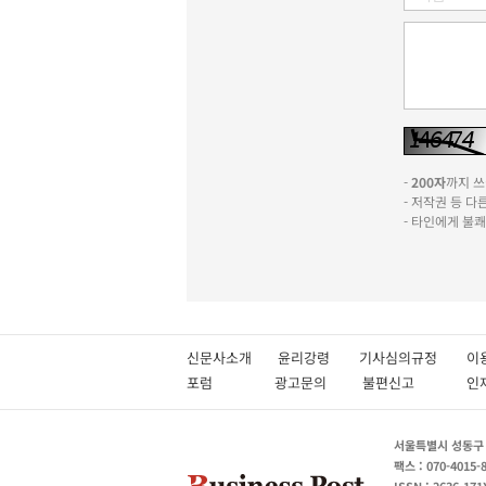
-
200자
까지 쓰실
- 저작권 등 
- 타인에게 불
신문사소개
윤리강령
기사심의규정
이
포럼
광고문의
불편신고
서울특별시 성동구 성
팩스 : 070-4015-
ISSN : 2636-171