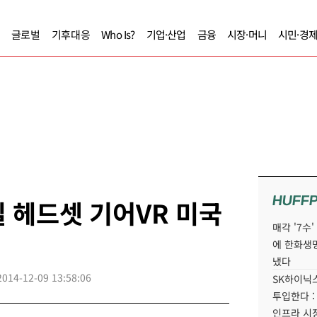
글로벌
기후대응
Who Is?
기업·산업
금융
시장·머니
시민·경
HUFF
 헤드셋 기어VR 미국
매각 '7수
에 한화생
냈다
2014-12-09 13:58:06
SK하이닉스
투입한다 :
인프라 시