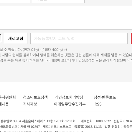
 수 있습니다. (현재 0 byte / 최대 400byte)
다른 사람의 권리를 침해하거나 명예를 훼손하는 댓글은 관련 법률에 의해 제재를 받을 수 있습니
쾌감을 주는 욕설 등 비하하는 단어가 내용에 포함되거나 인신공격성 글은 관리자의 판단에 의해
용자위원회
청소년보호정책
개인정보처리방침
정정·반론보도
인재채용
기사제보
이메일무단수집거부
RSS
수일로 39-34 서울숲더스페이스 12층 1201호-1203호
대표전화 : 1800-6522
편집국 070-4
8658
등록번호 : 서울 아 02897
제호: 비즈니스포스트
등록일: 2013.11.13
발행·편집인 : 강석
X
Copyright ? 2013 비즈니스포스트. All rights reserved.