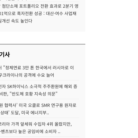
 첨단소재 포트폴리오 전환 효과로 2분기 영
01억으로 흑자전환 성공 : 대산·여수 사업재
질개선 속도 높인다
 기사
 "정제연료 3만 톤 한국에서 러시아로 이
 우크라이나의 공격에 수요 늘어
자 SK하이닉스 소극적 주주환원에 해외 증
비판, "반도체 호황 지속성 의문"
원 협력사' 미국 오클로 SMR 연구용 원자로
 상태' 도달, 미국 에너지부..
코리아 가격 앞세워 수입차 4위 올랐지만,
·벤츠보다 높은 공임비에 소비자 ..