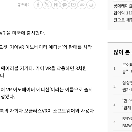
공유하기
롯데케미칼
업이익 11
편으로 체
R’을 미국에 출시했다.
셋 ‘기어VR 이노베이터 에디션’의 판매를 시작
많이 본
로이터
웨어러블 기기다. 기어 VR을 착용하면 3차원
1
동",
다.
삼성전
2
‘기어 VR 이노베이터 에디션’이라는 이름으로 출시
권가 
책정됐다.
'한수
3
'임계
스북의 자회자 오큘러스VR이 소프트웨어와 사용자
BYD
4
BMW