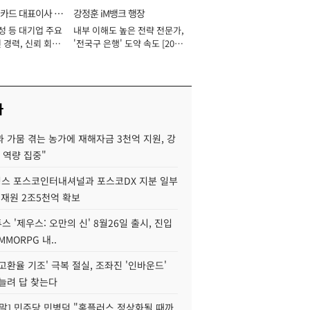
카드 대표이사 사
강정훈 iM뱅크 행장
성 등 대기업 주요
내부 이해도 높은 전략 전문가,
 경력, 신뢰 회복
'전국구 은행' 도약 속도 [2026
[2026년]
년]
사
 가뭄 겪는 농가에 재해자금 3천억 지원, 강
 역량 집중"
스 포스코인터내셔널과 포스코DX 지분 일부
 재원 2조5천억 확보
투스 '제우스: 오만의 신' 8월26일 출시, 진입
MMORPG 내..
고환율 기조' 극복 절실, 조좌진 '인바운드'
늘려 답 찾는다
정말] 민주당 민병덕 "홈플러스 정상화될 때까