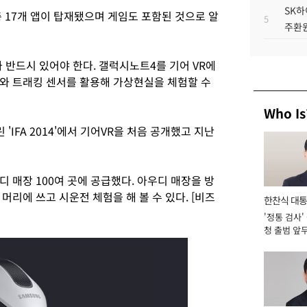
SK하
 17개 앱이 탑재됐으며 게임도 포함된 것으로 알
5
주환원
 반드시 있어야 한다. 갤럭시노트4를 기어 VR에
와 트래킹 센서를 활용해 가상현실을 체험할 수
Who Is
'IFA 2014'에서 기어VR을 처음 공개했고 지난
 매장 100여 곳에 공급했다. 아우디 매장을 방
머리에 쓰고 시운전 체험을 해 볼 수 있다. [비즈
한찬식 대
'정통 검사'
서관
청 출범 앞
맡아 [2026