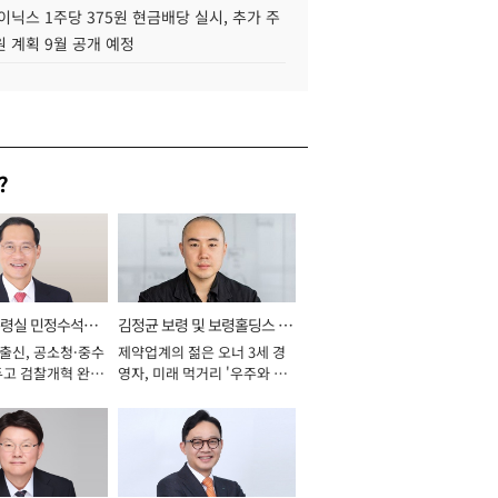
이닉스 1주당 375원 현금배당 실시, 추가 주
 계획 9월 공개 예정
?
통령실 민정수석비
김정균 보령 및 보령홀딩스 대
 출신, 공소청·중수
제약업계의 젊은 오너 3세 경
표이사 사장
두고 검찰개혁 완수
영자, 미래 먹거리 '우주와 헬
년]
스케어' 공들여 [2026년]