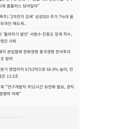
니에 홈플러스 담아달라"
목주] '2차전지 강세' 삼성SDI 주가 7%대 올
 외국인 매도세..
 '돌려차기 발언' 서범수·진종오 징계 착수,
2명은 사퇴
 매각 본입찰에 한화생명 흥국생명 한국투자
3곳 참여
분기 영업이익 6753억으로 66.9% 늘어, 민
은 13.5조
회 "연구개발직 주52시간 유연화 필요, 경직
경쟁력 저해"