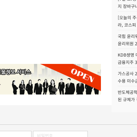
지 장바구
[오늘의 주
라, 코스피
국힘 윤리위
윤리위원 
KDB생명
금융지주 
가스공사 2
수용 미수금
반도체공학
된 규제가 