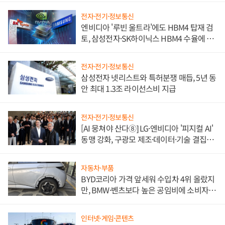
전자·전기·정보통신
엔비디아 '루빈 울트라'에도 HBM4 탑재 검
토, 삼성전자·SK하이닉스 HBM4 수율에 주
도권 갈린다
전자·전기·정보통신
삼성전자 넷리스트와 특허분쟁 매듭, 5년 동
안 최대 1.3조 라이선스비 지급
전자·전기·정보통신
[AI 뭉쳐야 산다⑧] LG·엔비디아 '피지컬 AI'
동맹 강화, 구광모 제조·데이터·기술 결집
해 종합 로보틱스 기업으로
자동차·부품
BYD코리아 가격 앞세워 수입차 4위 올랐지
만, BMW·벤츠보다 높은 공임비에 소비자
불만 폭발
인터넷·게임·콘텐츠