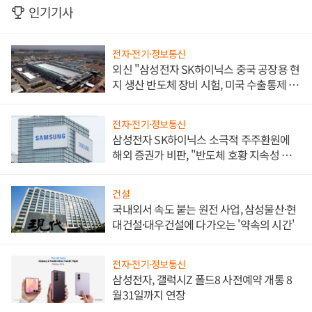
인기기사
전자·전기·정보통신
외신 "삼성전자 SK하이닉스 중국 공장용 현
지 생산 반도체 장비 시험, 미국 수출통제 대
비"
전자·전기·정보통신
삼성전자 SK하이닉스 소극적 주주환원에
해외 증권가 비판, "반도체 호황 지속성 의
문"
건설
국내외서 속도 붙는 원전 사업, 삼성물산·현
대건설·대우건설에 다가오는 '약속의 시간'
전자·전기·정보통신
삼성전자, 갤럭시Z 폴드8 사전예약 개통 8
월31일까지 연장