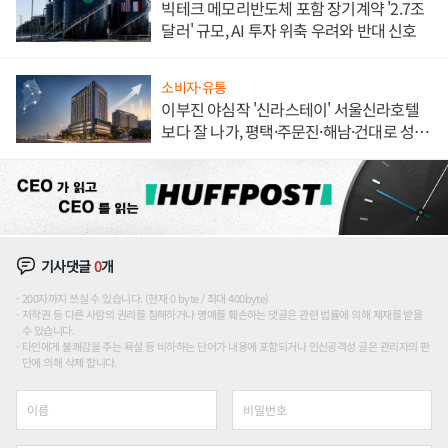
빅테크 메모리반도체 포함 장기계약 '2.7조
달러' 규모, AI 투자 위축 우려와 반대 신호
소비자·유통
이부진 야심작 '신라스테이' 서울신라호텔
보다 잘 나가, 평택·주문진·해남·건대로 성
장판 더 넓힌다
기사댓글
0
개
200자까지 쓰실 수 있습니다. (현재 0 byte / 최대 400byte)
저작권 등 다른 사람의 권리를 침해하거나 명예를 훼손하는 댓글은 관련 법률에 의해 제재를 받을
수 있습니다.
타인에게 불쾌감을 주는 욕설 등 비하하는 단어가 내용에 포함되거나 인신공격성 글은 관리자의 판
단에 의해 삭제 합니다.