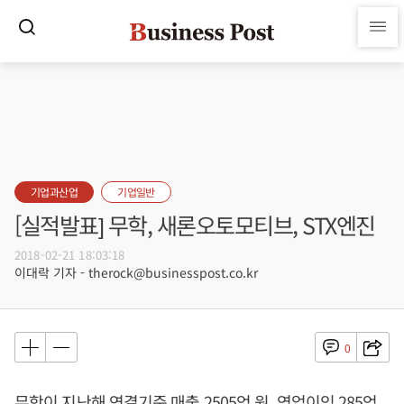
기업과산업
기업일반
[실적발표] 무학, 새론오토모티브, STX엔진
2018-02-21 18:03:18
이대락 기자 - therock@businesspost.co.kr
0
무학이 지난해 연결기준 매출 2505억 원, 영업이익 285억