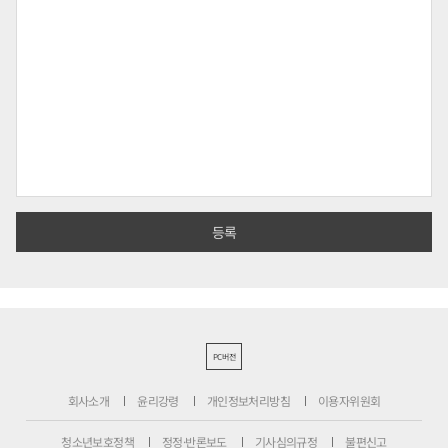
PC버전
회사소개
윤리강령
개인정보처리방침
이용자위원회
청소년보호정책
정정·반론보도
기사심의규정
불편신고