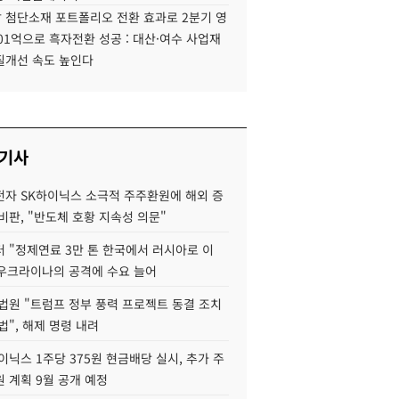
 첨단소재 포트폴리오 전환 효과로 2분기 영
01억으로 흑자전환 성공 : 대산·여수 사업재
질개선 속도 높인다
 기사
자 SK하이닉스 소극적 주주환원에 해외 증
비판, "반도체 호황 지속성 의문"
 "정제연료 3만 톤 한국에서 러시아로 이
 우크라이나의 공격에 수요 늘어
법원 "트럼프 정부 풍력 프로젝트 동결 조치
법", 해제 명령 내려
이닉스 1주당 375원 현금배당 실시, 추가 주
 계획 9월 공개 예정