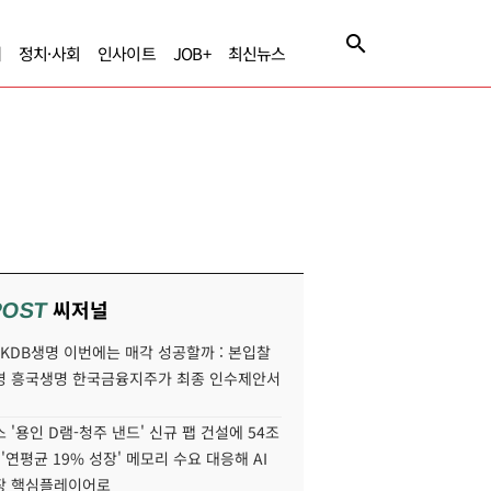
제
정치·사회
인사이트
JOB+
최신뉴스
씨저널
POST
' KDB생명 이번에는 매각 성공할까 : 본입찰
명 흥국생명 한국금융지주가 최종 인수제안서
 '용인 D램-청주 낸드' 신규 팹 건설에 54조
 '연평균 19% 성장' 메모리 수요 대응해 AI
장 핵심플레이어로