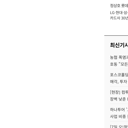
정상호 롯데
LG·현대·삼
장
카드사 30년
에 '초집중' 
최신기
농협 폭염과
호동 "모든
포스코홀딩
매각, 투자
[현장] 컴
장벽 낮춘 
하나투어 '
사업 비중 
[7일 오!