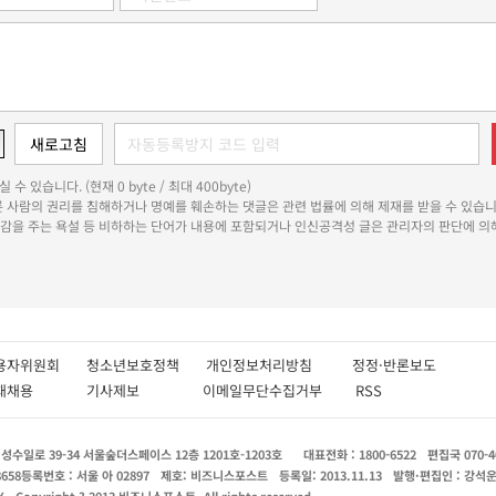
 수 있습니다. (현재 0 byte / 최대 400byte)
다른 사람의 권리를 침해하거나 명예를 훼손하는 댓글은 관련 법률에 의해 제재를 받을 수 있습니
쾌감을 주는 욕설 등 비하하는 단어가 내용에 포함되거나 인신공격성 글은 관리자의 판단에 의해
용자위원회
청소년보호정책
개인정보처리방침
정정·반론보도
인재채용
기사제보
이메일무단수집거부
RSS
수일로 39-34 서울숲더스페이스 12층 1201호-1203호
대표전화 : 1800-6522
편집국 070-4
8658
등록번호 : 서울 아 02897
제호: 비즈니스포스트
등록일: 2013.11.13
발행·편집인 : 강석
X
Copyright ? 2013 비즈니스포스트. All rights reserved.