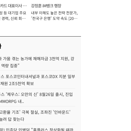
카드 대표이사 사
강정훈 iM뱅크 행장
성 등 대기업 주요
내부 이해도 높은 전략 전문가,
 경력, 신뢰 회복
'전국구 은행' 도약 속도 [2026
[2026년]
년]
사
 가뭄 겪는 농가에 재해자금 3천억 지원, 강
 역량 집중"
스 포스코인터내셔널과 포스코DX 지분 일부
 재원 2조5천억 확보
투스 '제우스: 오만의 신' 8월26일 출시, 진입
MMORPG 내..
고환율 기조' 극복 절실, 조좌진 '인바운드'
늘려 답 찾는다
정말] 민주당 민병덕 "홈플러스 정상화될 때까