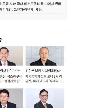
 올해 SUV 국내 베스트셀러 톱10에서 싼타
자리매김, 그랜저·아반떼 '세단..
?
통령실 민정수석비
김정균 보령 및 보령홀딩스 대
 출신, 공소청·중수
제약업계의 젊은 오너 3세 경
표이사 사장
두고 검찰개혁 완수
영자, 미래 먹거리 '우주와 헬
년]
스케어' 공들여 [2026년]