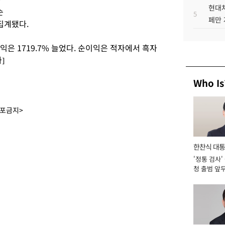
현대차
순
5
페만 
집계됐다.
이익은 1719.7% 늘었다. 순이익은 적자에서 흑자
]
Who Is
배포금지>
한찬식 대
'정통 검사'
서관
청 출범 앞
맡아 [2026