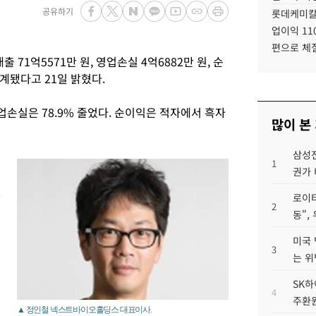
공유하기
롯데케미칼
업이익 11
편으로 체
1억5571만 원, 영업손실 4억6882만 원, 순
계됐다고 21일 밝혔다.
영업손실은 78.9% 줄었다. 순이익은 적자에서 흑자
많이 본
삼성전
1
권가 
잠
로이터
2
동",
미국 
3
는 위
SK하
4
주환원
▲ 정인철 넥스트바이오홀딩스 대표이사.
0