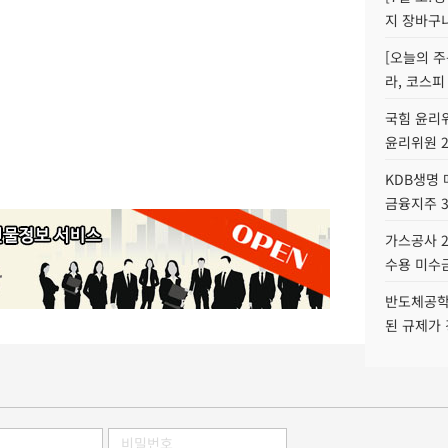
지 장바구
[오늘의 주
라, 코스피
국힘 윤리위
윤리위원 
KDB생명
금융지주 
가스공사 2
수용 미수금
반도체공학
된 규제가 