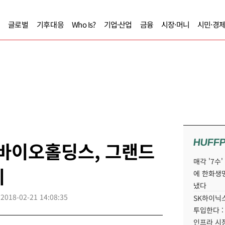
글로벌
기후대응
Who Is?
기업·산업
금융
시장·머니
시민·경
HUFF
트바이오홀딩스, 그랜드
매각 '7수
체
에 한화생
냈다
2018-02-21 14:08:35
SK하이닉스
투입한다 :
인프라 시