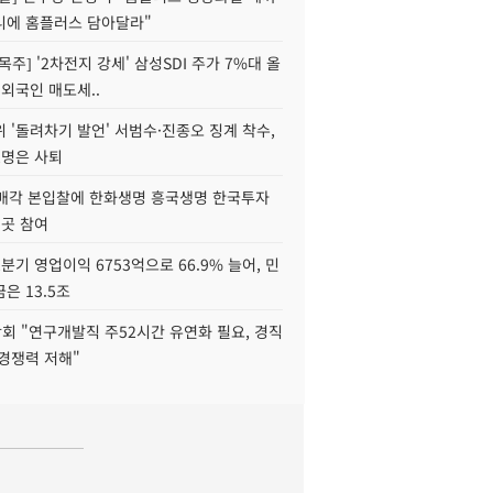
니에 홈플러스 담아달라"
목주] '2차전지 강세' 삼성SDI 주가 7%대 올
 외국인 매도세..
 '돌려차기 발언' 서범수·진종오 징계 착수,
2명은 사퇴
 매각 본입찰에 한화생명 흥국생명 한국투자
3곳 참여
분기 영업이익 6753억으로 66.9% 늘어, 민
은 13.5조
회 "연구개발직 주52시간 유연화 필요, 경직
경쟁력 저해"