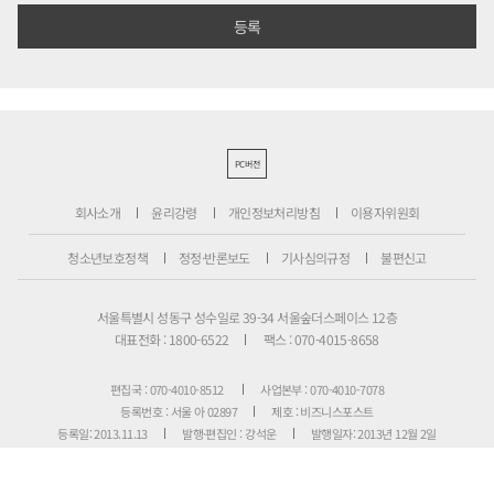
PC버전
회사소개
윤리강령
개인정보처리방침
이용자위원회
청소년보호정책
정정·반론보도
기사심의규정
불편신고
서울특별시 성동구 성수일로 39-34 서울숲더스페이스 12층
대표전화 : 1800-6522
팩스 : 070-4015-8658
편집국 : 070-4010-8512
사업본부 : 070-4010-7078
등록번호 : 서울 아 02897
제호 : 비즈니스포스트
등록일: 2013.11.13
발행·편집인 : 강석운
발행일자: 2013년 12월 2일
청소년보호책임자 : 강석운
ISSN : 2636-171X
Copyright ⓒ
B
USINESSPOST
. All rights reserved.