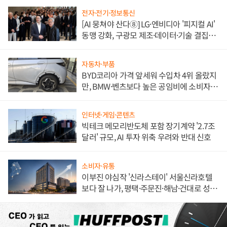
전자·전기·정보통신
[AI 뭉쳐야 산다⑧] LG·엔비디아 '피지컬 AI'
동맹 강화, 구광모 제조·데이터·기술 결집
해 종합 로보틱스 기업으로
자동차·부품
BYD코리아 가격 앞세워 수입차 4위 올랐지
만, BMW·벤츠보다 높은 공임비에 소비자
불만 폭발
인터넷·게임·콘텐츠
빅테크 메모리반도체 포함 장기계약 '2.7조
달러' 규모, AI 투자 위축 우려와 반대 신호
소비자·유통
이부진 야심작 '신라스테이' 서울신라호텔
보다 잘 나가, 평택·주문진·해남·건대로 성
장판 더 넓힌다