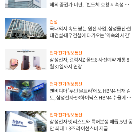
해외 증권가 비판, "반도체 호황 지속성 의
문"
건설
국내외서 속도 붙는 원전 사업, 삼성물산·현
대건설·대우건설에 다가오는 '약속의 시간'
전자·전기·정보통신
삼성전자, 갤럭시Z 폴드8 사전예약 개통 8
월31일까지 연장
전자·전기·정보통신
엔비디아 '루빈 울트라'에도 HBM4 탑재 검
토, 삼성전자·SK하이닉스 HBM4 수율에 주
도권 갈린다
전자·전기·정보통신
삼성전자 넷리스트와 특허분쟁 매듭, 5년 동
안 최대 1.3조 라이선스비 지급