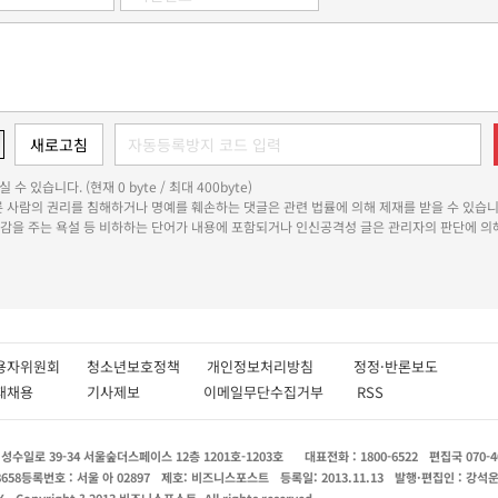
 수 있습니다. (현재 0 byte / 최대 400byte)
다른 사람의 권리를 침해하거나 명예를 훼손하는 댓글은 관련 법률에 의해 제재를 받을 수 있습니
쾌감을 주는 욕설 등 비하하는 단어가 내용에 포함되거나 인신공격성 글은 관리자의 판단에 의해
용자위원회
청소년보호정책
개인정보처리방침
정정·반론보도
인재채용
기사제보
이메일무단수집거부
RSS
수일로 39-34 서울숲더스페이스 12층 1201호-1203호
대표전화 : 1800-6522
편집국 070-4
8658
등록번호 : 서울 아 02897
제호: 비즈니스포스트
등록일: 2013.11.13
발행·편집인 : 강석
X
Copyright ? 2013 비즈니스포스트. All rights reserved.