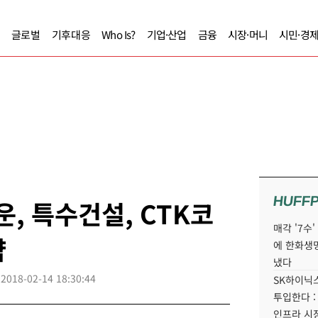
글로벌
기후대응
Who Is?
기업·산업
금융
시장·머니
시민·경
HUFF
, 특수건설, CTK코
매각 '7수
약
에 한화생
냈다
2018-02-14 18:30:44
SK하이닉스
투입한다 :
인프라 시