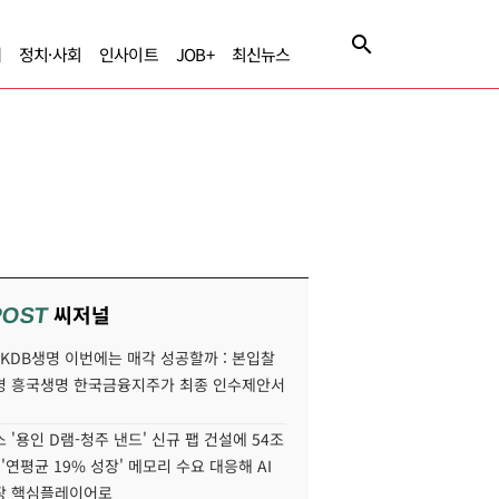
제
정치·사회
인사이트
JOB+
최신뉴스
씨저널
POST
' KDB생명 이번에는 매각 성공할까 : 본입찰
명 흥국생명 한국금융지주가 최종 인수제안서
 '용인 D램-청주 낸드' 신규 팹 건설에 54조
 '연평균 19% 성장' 메모리 수요 대응해 AI
장 핵심플레이어로