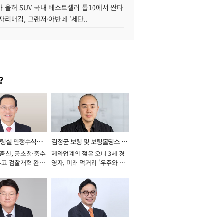
 올해 SUV 국내 베스트셀러 톱10에서 싼타
자리매김, 그랜저·아반떼 '세단..
?
통령실 민정수석비
김정균 보령 및 보령홀딩스 대
 출신, 공소청·중수
제약업계의 젊은 오너 3세 경
표이사 사장
두고 검찰개혁 완수
영자, 미래 먹거리 '우주와 헬
년]
스케어' 공들여 [2026년]