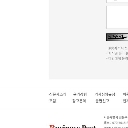
-
200자
까지 쓰실
- 저작권 등 
- 타인에게 불
신문사소개
윤리강령
기사심의규정
이
포럼
광고문의
불편신고
서울특별시 성동구 성
팩스 : 070-4015-
ISSN : 2636-171