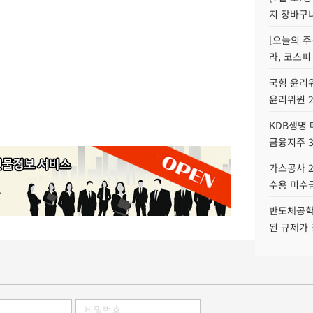
지 장바구
[오늘의 주
라, 코스피
국힘 윤리위
윤리위원 
KDB생명
금융지주 
가스공사 2
수용 미수금
반도체공학
된 규제가 