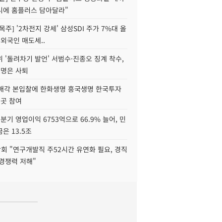
니에 홈플러스 담아달라"
목주] '2차전지 강세' 삼성SDI 주가 7%대 올
 외국인 매도세..
 '돌려차기 발언' 서범수·진종오 징계 착수,
2명은 사퇴
 매각 본입찰에 한화생명 흥국생명 한국투자
3곳 참여
분기 영업이익 6753억으로 66.9% 늘어, 민
은 13.5조
회 "연구개발직 주52시간 유연화 필요, 경직
경쟁력 저해"