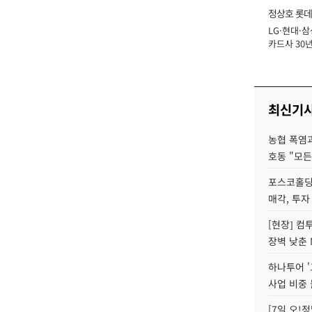
정상호 롯데
LG·현대·삼
장
카드사 30년
에 '초집중' 
최신기
농협 폭염과
호동 "모든
포스코홀딩
매각, 투자
[현장] 컴
장벽 낮춘 
하나투어 '
사업 비중 
[7일 오!