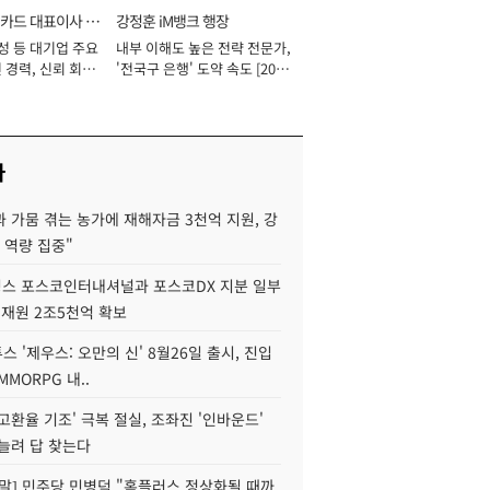
카드 대표이사 사
강정훈 iM뱅크 행장
성 등 대기업 주요
내부 이해도 높은 전략 전문가,
 경력, 신뢰 회복
'전국구 은행' 도약 속도 [2026
[2026년]
년]
사
 가뭄 겪는 농가에 재해자금 3천억 지원, 강
 역량 집중"
스 포스코인터내셔널과 포스코DX 지분 일부
 재원 2조5천억 확보
투스 '제우스: 오만의 신' 8월26일 출시, 진입
MMORPG 내..
고환율 기조' 극복 절실, 조좌진 '인바운드'
늘려 답 찾는다
정말] 민주당 민병덕 "홈플러스 정상화될 때까