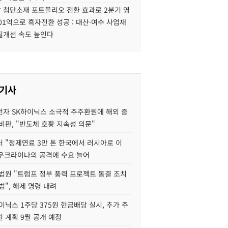
 첨단소재 포트폴리오 전환 효과로 2분기 영
01억으로 흑자전환 성공 : 대산·여수 사업재
질개선 속도 높인다
 기사
자 SK하이닉스 소극적 주주환원에 해외 증
비판, "반도체 호황 지속성 의문"
 "정제연료 3만 톤 한국에서 러시아로 이
 우크라이나의 공격에 수요 늘어
법원 "트럼프 정부 풍력 프로젝트 동결 조치
법", 해제 명령 내려
이닉스 1주당 375원 현금배당 실시, 추가 주
 계획 9월 공개 예정