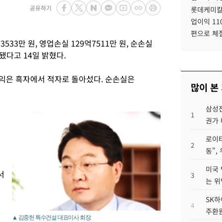
공유하기
롯데케미칼
업이익 11
편으로 체
33만 원, 영업손실 129억7511만 원, 순손실
됐다고 14일 밝혔다.
업이익은 흑자에서 적자로 돌아섰다. 순손실은
많이 본
삼성전
1
권가 
로이터
2
동",
미국 
서
3
는 위
SK하
4
주환원
▲ 김중헌 특수건설 대표이사 회장.