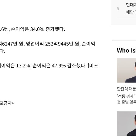
현대차
으
5
페만 
.6%, 순이익은 34.0% 증가했다.
6247만 원, 영업이익 252억9445만 원, 순이익
Who Is
다.
이익은 13.2%, 순이익은 47.9% 감소했다. [비즈
한찬식 대
'정통 검사'
서관
청 출범 앞
배포금지>
맡아 [2026