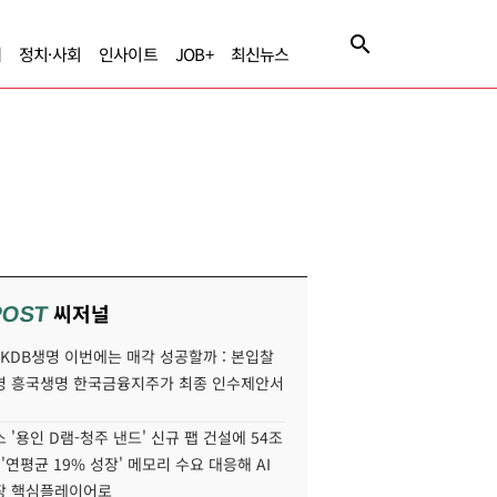
제
정치·사회
인사이트
JOB+
최신뉴스
씨저널
POST
' KDB생명 이번에는 매각 성공할까 : 본입찰
명 흥국생명 한국금융지주가 최종 인수제안서
 '용인 D램-청주 낸드' 신규 팹 건설에 54조
 '연평균 19% 성장' 메모리 수요 대응해 AI
장 핵심플레이어로