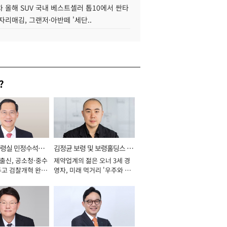
 올해 SUV 국내 베스트셀러 톱10에서 싼타
자리매김, 그랜저·아반떼 '세단..
?
통령실 민정수석비
김정균 보령 및 보령홀딩스 대
 출신, 공소청·중수
제약업계의 젊은 오너 3세 경
표이사 사장
두고 검찰개혁 완수
영자, 미래 먹거리 '우주와 헬
년]
스케어' 공들여 [2026년]