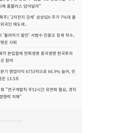
니에 홈플러스 담아달라"
목주] '2차전지 강세' 삼성SDI 주가 7%대 올
 외국인 매도세..
 '돌려차기 발언' 서범수·진종오 징계 착수,
2명은 사퇴
 매각 본입찰에 한화생명 흥국생명 한국투자
3곳 참여
분기 영업이익 6753억으로 66.9% 늘어, 민
은 13.5조
회 "연구개발직 주52시간 유연화 필요, 경직
경쟁력 저해"