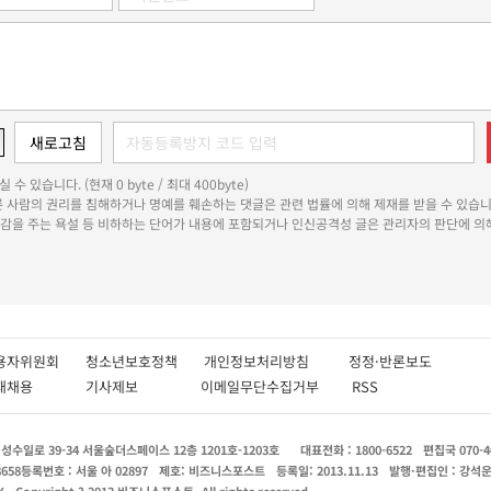
 수 있습니다. (현재 0 byte / 최대 400byte)
다른 사람의 권리를 침해하거나 명예를 훼손하는 댓글은 관련 법률에 의해 제재를 받을 수 있습니
쾌감을 주는 욕설 등 비하하는 단어가 내용에 포함되거나 인신공격성 글은 관리자의 판단에 의해
용자위원회
청소년보호정책
개인정보처리방침
정정·반론보도
인재채용
기사제보
이메일무단수집거부
RSS
수일로 39-34 서울숲더스페이스 12층 1201호-1203호
대표전화 : 1800-6522
편집국 070-4
8658
등록번호 : 서울 아 02897
제호: 비즈니스포스트
등록일: 2013.11.13
발행·편집인 : 강석
X
Copyright ? 2013 비즈니스포스트. All rights reserved.