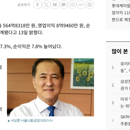
공유하기
롯데케미칼
업이익 11
편으로 체
4억8318만 원, 영업이익 8억9460만 원, 순
계됐다고 13일 밝혔다.
7.3%, 순이익은 7.8% 늘어났다.
많이 본
로이터
로
1
동",
삼성전
2
권가 
미국 
3
는 위
억
SK하
4
▲ 서성훈 서울식품공업 대표이사.
집
주환원