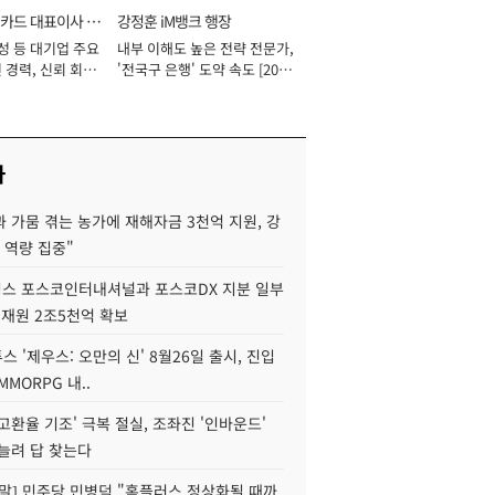
카드 대표이사 사
강정훈 iM뱅크 행장
성 등 대기업 주요
내부 이해도 높은 전략 전문가,
 경력, 신뢰 회복
'전국구 은행' 도약 속도 [2026
[2026년]
년]
사
 가뭄 겪는 농가에 재해자금 3천억 지원, 강
 역량 집중"
스 포스코인터내셔널과 포스코DX 지분 일부
 재원 2조5천억 확보
투스 '제우스: 오만의 신' 8월26일 출시, 진입
MMORPG 내..
고환율 기조' 극복 절실, 조좌진 '인바운드'
늘려 답 찾는다
정말] 민주당 민병덕 "홈플러스 정상화될 때까