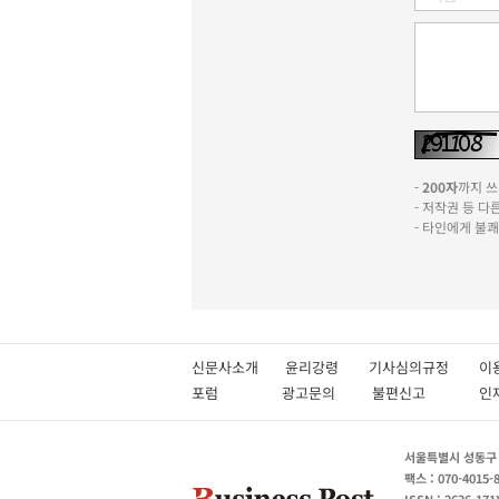
-
200자
까지 쓰실
- 저작권 등 
- 타인에게 불
신문사소개
윤리강령
기사심의규정
이
포럼
광고문의
불편신고
서울특별시 성동구 성
팩스 : 070-4015-
ISSN : 2636-171