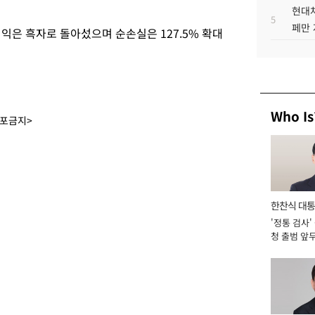
현대차
5
페만 
이익은 흑자로 돌아섰으며 순손실은 127.5% 확대
Who Is
배포금지>
한찬식 대
'정통 검사'
서관
청 출범 앞
맡아 [2026