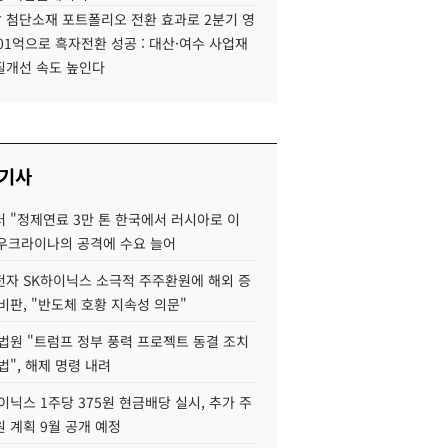
 첨단소재 포트폴리오 전환 효과로 2분기 영
01억으로 흑자전환 성공 : 대산·여수 사업재
질개선 속도 높인다
 기사
 "정제연료 3만 톤 한국에서 러시아로 이
 우크라이나의 공격에 수요 늘어
자 SK하이닉스 소극적 주주환원에 해외 증
비판, "반도체 호황 지속성 의문"
법원 "트럼프 정부 풍력 프로젝트 동결 조치
법", 해제 명령 내려
이닉스 1주당 375원 현금배당 실시, 추가 주
 계획 9월 공개 예정