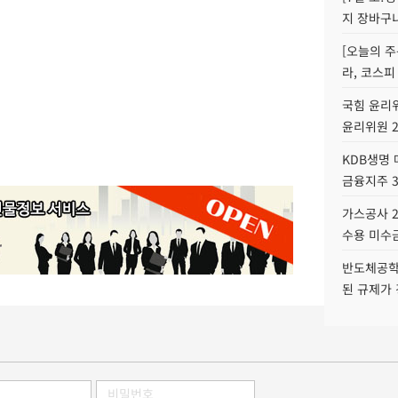
지 장바구
[오늘의 주
라, 코스피
국힘 윤리위
윤리위원 
KDB생명
금융지주 
가스공사 2
수용 미수금
반도체공학
된 규제가 