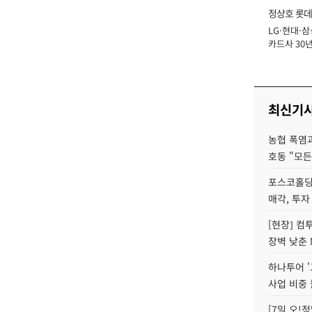
정상호 롯데
LG·현대·삼
장
카드사 30년
에 '초집중' 
최신기
농협 폭염과
호동 "모든
포스코홀딩
매각, 투자
[현장] 컴
장벽 낮춘 
하나투어 '
사업 비중 
[7일 오!