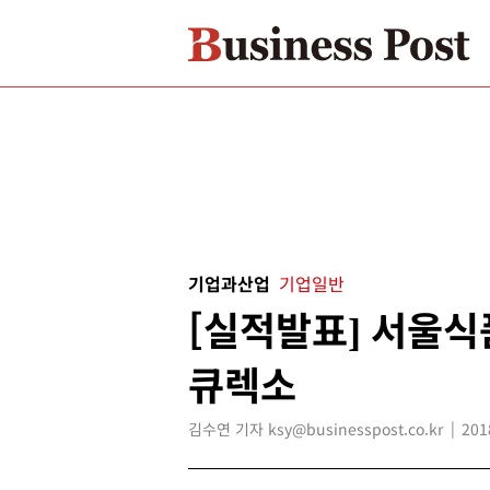
기업과산업
기업일반
[실적발표] 서울식
큐렉소
김수연 기자 ksy@businesspost.co.kr
201