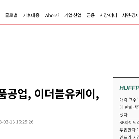
글로벌
기후대응
Who Is?
기업·산업
금융
시장·머니
시민·경
HUFF
품공업, 이더블유케이,
매각 '7수
에 한화생
냈다
8-02-13 16:25:26
SK하이닉스
투입한다 :
인프라 시