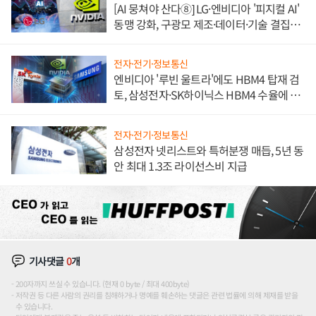
[AI 뭉쳐야 산다⑧] LG·엔비디아 '피지컬 AI'
동맹 강화, 구광모 제조·데이터·기술 결집
해 종합 로보틱스 기업으로
전자·전기·정보통신
엔비디아 '루빈 울트라'에도 HBM4 탑재 검
토, 삼성전자·SK하이닉스 HBM4 수율에 주
도권 갈린다
전자·전기·정보통신
삼성전자 넷리스트와 특허분쟁 매듭, 5년 동
안 최대 1.3조 라이선스비 지급
기사댓글
0
개
200자까지 쓰실 수 있습니다. (현재 0 byte / 최대 400byte)
저작권 등 다른 사람의 권리를 침해하거나 명예를 훼손하는 댓글은 관련 법률에 의해 제재를 받을
수 있습니다.