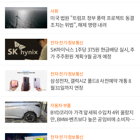
사회
미국 법원 "트럼프 정부 풍력 프로젝트 동결
조치는 위법", 해제 명령 내려
전자·전기·정보통신
SK하이닉스 1주당 375원 현금배당 실시, 추
가 주주환원 계획 9월 공개 예정
전자·전기·정보통신
삼성전자, 갤럭시Z 폴드8 사전예약 개통 8
월31일까지 연장
자동차·부품
BYD코리아 가격 앞세워 수입차 4위 올랐지
만, BMW·벤츠보다 높은 공임비에 소비자
불만 폭발
전자·전기·정보통신