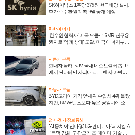
SK하이닉스 1주당 375원 현금배당 실시,
추가 주주환원 계획 9월 공개 예정
화학·에너지
'한수원 협력사' 미국 오클로 SMR 연구용
원자로 '임계 상태' 도달, 미국 에너지부
"중요한 이정표"
자동차·부품
현대차 올해 SUV 국내 베스트셀러 톱10
에서 싼타페만 자리매김, 그랜저·아반떼
'세단 쌍끌이'로 내수 방어
자동차·부품
BYD코리아 가격 앞세워 수입차 4위 올랐
지만, BMW·벤츠보다 높은 공임비에 소비
자 불만 폭발
전자·전기·정보통신
[AI 뭉쳐야 산다⑧] LG·엔비디아 '피지컬 A
I' 동맹 강화, 구광모 제조·데이터·기술 결