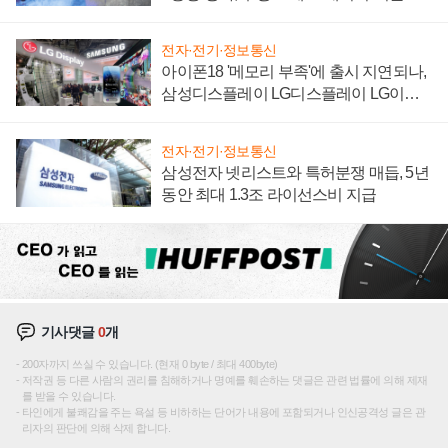
집해 종합 로보틱스 기업으로
전자·전기·정보통신
아이폰18 '메모리 부족'에 출시 지연되나,
삼성디스플레이 LG디스플레이 LG이노
텍 '탈애플' 수익 다각화 속도
전자·전기·정보통신
삼성전자 넷리스트와 특허분쟁 매듭, 5년
동안 최대 1.3조 라이선스비 지급
기사댓글
0
개
200자까지 쓰실 수 있습니다. (현재 0 byte / 최대 400byte)
저작권 등 다른 사람의 권리를 침해하거나 명예를 훼손하는 댓글은 관련 법률에 의해 제재
를 받을 수 있습니다.
타인에게 불쾌감을 주는 욕설 등 비하하는 단어가 내용에 포함되거나 인신공격성 글은 관
리자의 판단에 의해 삭제 합니다.