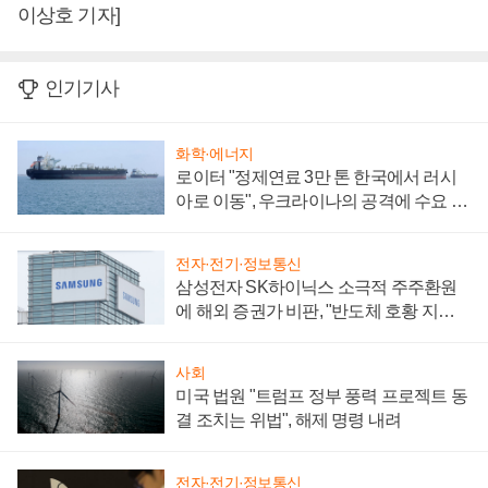
이상호 기자]
인기기사
화학·에너지
로이터 "정제연료 3만 톤 한국에서 러시
아로 이동", 우크라이나의 공격에 수요 늘
어
전자·전기·정보통신
삼성전자 SK하이닉스 소극적 주주환원
에 해외 증권가 비판, "반도체 호황 지속
성 의문"
사회
미국 법원 "트럼프 정부 풍력 프로젝트 동
결 조치는 위법", 해제 명령 내려
전자·전기·정보통신