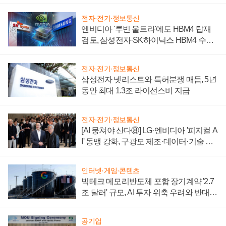
전자·전기·정보통신
엔비디아 '루빈 울트라'에도 HBM4 탑재
검토, 삼성전자·SK하이닉스 HBM4 수율
에 주도권 갈린다
전자·전기·정보통신
삼성전자 넷리스트와 특허분쟁 매듭, 5년
동안 최대 1.3조 라이선스비 지급
전자·전기·정보통신
[AI 뭉쳐야 산다⑧] LG·엔비디아 '피지컬 A
I' 동맹 강화, 구광모 제조·데이터·기술 결
집해 종합 로보틱스 기업으로
인터넷·게임·콘텐츠
빅테크 메모리반도체 포함 장기계약 '2.7
조 달러' 규모, AI 투자 위축 우려와 반대
신호
공기업