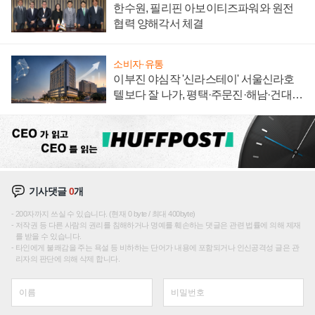
한수원, 필리핀 아보이티즈파워와 원전
협력 양해각서 체결
소비자·유통
이부진 야심작 '신라스테이' 서울신라호
텔보다 잘 나가, 평택·주문진·해남·건대로
성장판 더 넓힌다
기사댓글
0
개
200자까지 쓰실 수 있습니다. (현재 0 byte / 최대 400byte)
저작권 등 다른 사람의 권리를 침해하거나 명예를 훼손하는 댓글은 관련 법률에 의해 제재
를 받을 수 있습니다.
타인에게 불쾌감을 주는 욕설 등 비하하는 단어가 내용에 포함되거나 인신공격성 글은 관
리자의 판단에 의해 삭제 합니다.