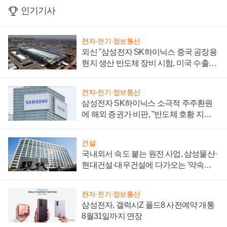
인기기사
전자·전기·정보통신
외신 "삼성전자 SK하이닉스 중국 공장용
현지 생산 반도체 장비 시험, 미국 수출통
제 대비"
전자·전기·정보통신
삼성전자 SK하이닉스 소극적 주주환원
에 해외 증권가 비판, "반도체 호황 지속
성 의문"
건설
국내외서 속도 붙는 원전 사업, 삼성물산·
현대건설·대우건설에 다가오는 '약속의
시간'
전자·전기·정보통신
삼성전자, 갤럭시Z 폴드8 사전예약 개통
8월31일까지 연장