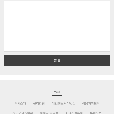
PC버전
회사소개
윤리강령
개인정보처리방침
이용자위원회
청소년보호정책
정정·반론보도
기사심의규정
불편신고