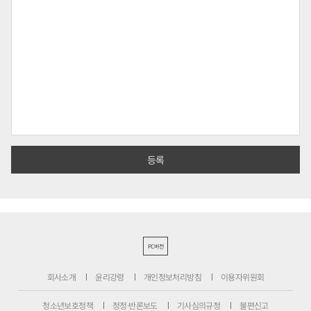
PC버전
회사소개
윤리강령
개인정보처리방침
이용자위원회
청소년보호정책
정정·반론보도
기사심의규정
불편신고