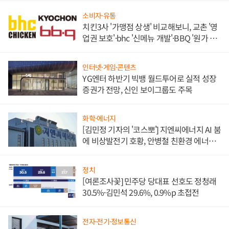
소비자·유통
치킨3사 '가맹점 상생' 비교해보니, 교촌 '영
업권 보호'·bhc '신메뉴 개발'·BBQ '원가 부
담'
인터넷·게임·콘텐츠
YG엔터 하반기 빅뱅 월드투어로 실적 성장
증권가 전망, 신인 보이그룹도 주목
화학·에너지
[김민정 기자의 '코스뽀'] 지엔씨에너지 AI 붐
에 비상발전기 호황, 안병철 친환경 에너지
발전전문기업 향한다
정치
[여론조사꽃] 민주당 당대표 선호도 정청래
30.5%·김민석 29.6%, 0.9%p 초접전
전자·전기·정보통신