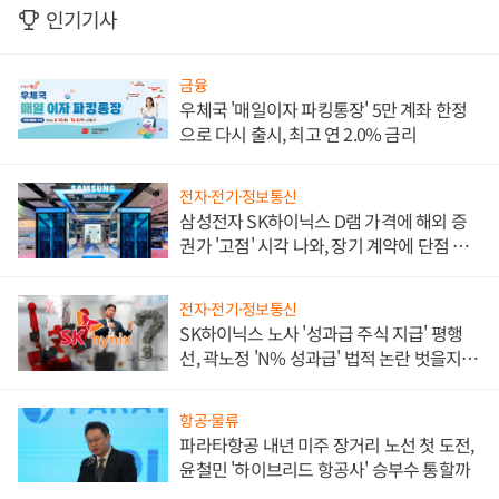
인기기사
금융
우체국 '매일이자 파킹통장' 5만 계좌 한정
으로 다시 출시, 최고 연 2.0% 금리
전자·전기·정보통신
삼성전자 SK하이닉스 D램 가격에 해외 증
권가 '고점' 시각 나와, 장기 계약에 단점 부
각
전자·전기·정보통신
SK하이닉스 노사 '성과급 주식 지급' 평행
선, 곽노정 'N% 성과급' 법적 논란 벗을지 주
목
항공·물류
파라타항공 내년 미주 장거리 노선 첫 도전,
윤철민 '하이브리드 항공사' 승부수 통할까