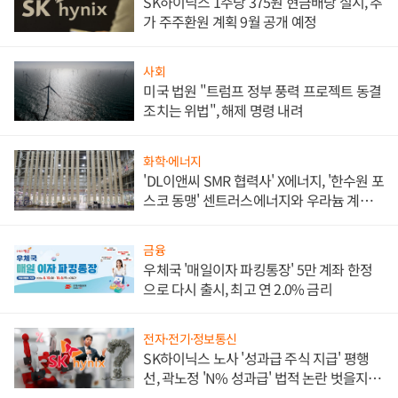
SK하이닉스 1주당 375원 현금배당 실시, 추
가 주주환원 계획 9월 공개 예정
사회
미국 법원 "트럼프 정부 풍력 프로젝트 동결
조치는 위법", 해제 명령 내려
화학·에너지
'DL이앤씨 SMR 협력사' X에너지, '한수원 포
스코 동맹' 센트러스에너지와 우라늄 계약
체결
금융
우체국 '매일이자 파킹통장' 5만 계좌 한정
으로 다시 출시, 최고 연 2.0% 금리
전자·전기·정보통신
SK하이닉스 노사 '성과급 주식 지급' 평행
선, 곽노정 'N% 성과급' 법적 논란 벗을지 주
목