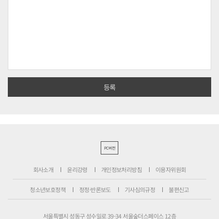
PC버전
회사소개
윤리강령
개인정보처리방침
이용자위원회
청소년보호정책
정정·반론보도
기사심의규정
불편신고
서울특별시 성동구 성수일로 39-34 서울숲더스페이스 12층