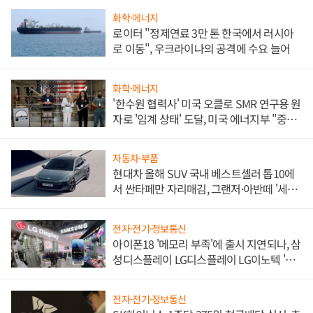
화학·에너지
로이터 "정제연료 3만 톤 한국에서 러시아
로 이동", 우크라이나의 공격에 수요 늘어
화학·에너지
'한수원 협력사' 미국 오클로 SMR 연구용 원
자로 '임계 상태' 도달, 미국 에너지부 "중요
한 이정표"
자동차·부품
현대차 올해 SUV 국내 베스트셀러 톱10에
서 싼타페만 자리매김, 그랜저·아반떼 '세단
쌍끌이'로 내수 방어
전자·전기·정보통신
아이폰18 '메모리 부족'에 출시 지연되나, 삼
성디스플레이 LG디스플레이 LG이노텍 '탈
애플' 수익 다각화 속도
전자·전기·정보통신