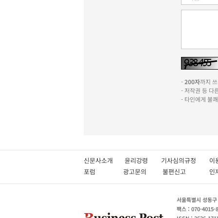
-
200자
까지 쓰실
- 저작권 등 
- 타인에게 불
신문사소개
윤리강령
기사심의규정
이
포럼
광고문의
불편신고
서울특별시 성동구 성
팩스 : 070-4015-
ISSN : 2636-171