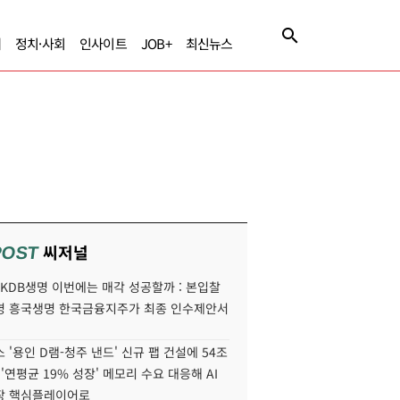
제
정치·사회
인사이트
JOB+
최신뉴스
씨저널
POST
' KDB생명 이번에는 매각 성공할까 : 본입찰
명 흥국생명 한국금융지주가 최종 인수제안서
 '용인 D램-청주 낸드' 신규 팹 건설에 54조
 '연평균 19% 성장' 메모리 수요 대응해 AI
장 핵심플레이어로