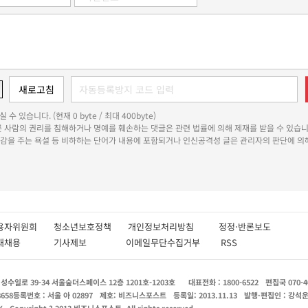
 수 있습니다. (현재 0 byte / 최대 400byte)
다른 사람의 권리를 침해하거나 명예를 훼손하는 댓글은 관련 법률에 의해 제재를 받을 수 있습니
쾌감을 주는 욕설 등 비하하는 단어가 내용에 포함되거나 인신공격성 글은 관리자의 판단에 의해
용자위원회
청소년보호정책
개인정보처리방침
정정·반론보도
인재채용
기사제보
이메일무단수집거부
RSS
수일로 39-34 서울숲더스페이스 12층 1201호-1203호
대표전화 : 1800-6522
편집국 070-4
8658
등록번호 : 서울 아 02897
제호: 비즈니스포스트
등록일: 2013.11.13
발행·편집인 : 강석
X
Copyright ? 2013 비즈니스포스트. All rights reserved.