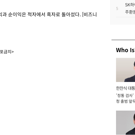
SK하
5
주환원
이익과 순이익은 적자에서 흑자로 돌아섰다. [비즈니
Who Is
배포금지>
한찬식 대
'정통 검사'
서관
청 출범 앞
맡아 [2026