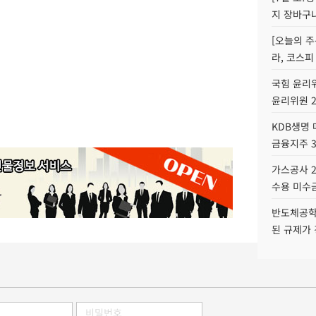
지 장바구
[오늘의 주
라, 코스피
국힘 윤리위
윤리위원 
KDB생명
금융지주 
가스공사 2
수용 미수금
반도체공학
된 규제가 