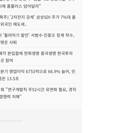
니에 홈플러스 담아달라"
목주] '2차전지 강세' 삼성SDI 주가 7%대 올
 외국인 매도세..
 '돌려차기 발언' 서범수·진종오 징계 착수,
2명은 사퇴
 매각 본입찰에 한화생명 흥국생명 한국투자
3곳 참여
분기 영업이익 6753억으로 66.9% 늘어, 민
은 13.5조
회 "연구개발직 주52시간 유연화 필요, 경직
경쟁력 저해"