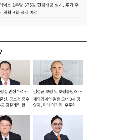
이닉스 1주당 375원 현금배당 실시, 추가 주
 계획 9월 공개 예정
?
통령실 민정수석비
김정균 보령 및 보령홀딩스 대
 출신, 공소청·중수
제약업계의 젊은 오너 3세 경
표이사 사장
두고 검찰개혁 완수
영자, 미래 먹거리 '우주와 헬
년]
스케어' 공들여 [2026년]