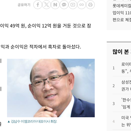
공유하기
롯데케미칼
업이익 11
편으로 체
이익 49억 원, 순이익 12억 원을 거둔 것으로 잠
업이익과 순이익은 적자에서 흑자로 돌아섰다.
많이 본
이
로이터
1
동",
삼성전
2
이
권가 
'한수
3
'임계
9
미국 
4
▲ 강삼수 이엠코리아 대표이사 회장.
을
는 위