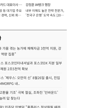
카드 대표이사 사
강정훈 iM뱅크 행장
성 등 대기업 주요
내부 이해도 높은 전략 전문가,
 경력, 신뢰 회복
'전국구 은행' 도약 속도 [2026
[2026년]
년]
사
 가뭄 겪는 농가에 재해자금 3천억 지원, 강
 역량 집중"
스 포스코인터내셔널과 포스코DX 지분 일부
 재원 2조5천억 확보
투스 '제우스: 오만의 신' 8월26일 출시, 진입
MMORPG 내..
고환율 기조' 극복 절실, 조좌진 '인바운드'
늘려 답 찾는다
정말] 민주당 민병덕 "홈플러스 정상화될 때까