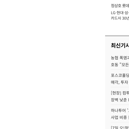
정상호 롯데
LG·현대·삼
장
카드사 30년
에 '초집중' 
최신기
농협 폭염과
호동 "모든
포스코홀딩
매각, 투자
[현장] 컴
장벽 낮춘 
하나투어 '
사업 비중 
[7일 오!