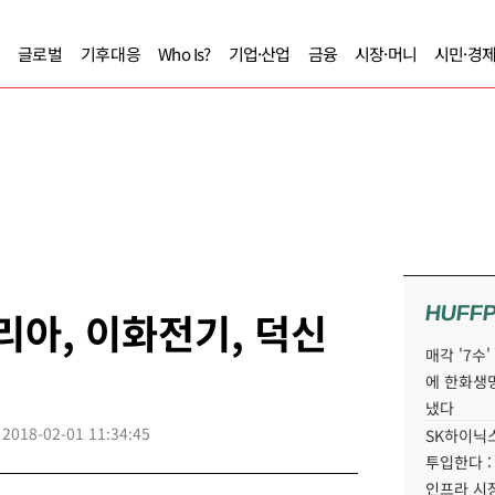
글로벌
기후대응
Who Is?
기업·산업
금융
시장·머니
시민·경
HUFF
리아, 이화전기, 덕신
매각 '7수
에 한화생
냈다
2018-02-01 11:34:45
SK하이닉스
투입한다 :
인프라 시