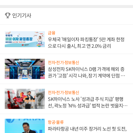
인기기사
금융
우체국 '매일이자 파킹통장' 5만 계좌 한정
으로 다시 출시, 최고 연 2.0% 금리
전자·전기·정보통신
삼성전자 SK하이닉스 D램 가격에 해외 증
권가 '고점' 시각 나와, 장기 계약에 단점 부
각
전자·전기·정보통신
SK하이닉스 노사 '성과급 주식 지급' 평행
선, 곽노정 'N% 성과급' 법적 논란 벗을지 주
목
항공·물류
파라타항공 내년 미주 장거리 노선 첫 도전,