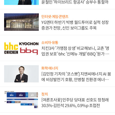
윤철민 '하이브리드 항공사' 승부수 통할까
인터넷·게임·콘텐츠
YG엔터 하반기 빅뱅 월드투어로 실적 성장
증권가 전망, 신인 보이그룹도 주목
소비자·유통
치킨3사 '가맹점 상생' 비교해보니, 교촌 '영
업권 보호'·bhc '신메뉴 개발'·BBQ '원가 부
담'
화학·에너지
[김민정 기자의 '코스뽀'] 지엔씨에너지 AI 붐
에 비상발전기 호황, 안병철 친환경 에너지
발전전문기업 향한다
정치
[여론조사꽃] 민주당 당대표 선호도 정청래
30.5%·김민석 29.6%, 0.9%p 초접전