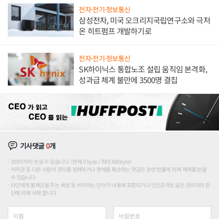
전자·전기·정보통신
삼성전자, 미국 오크리지국립연구소와 극저
온 히트펌프 개발하기로
전자·전기·정보통신
SK하이닉스 통합노조 설립 움직임 본격화,
성과급 체계 불만에 3500명 결집
기사댓글
0
개
200자까지 쓰실 수 있습니다. (현재 0 byte / 최대 400byte)
저작권 등 다른 사람의 권리를 침해하거나 명예를 훼손하는 댓글은 관련 법률에 의해 제재를 받을
수 있습니다.
타인에게 불쾌감을 주는 욕설 등 비하하는 단어가 내용에 포함되거나 인신공격성 글은 관리자의 판
단에 의해 삭제 합니다.