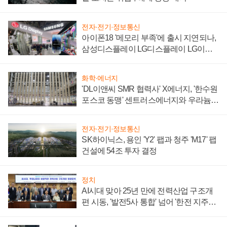
전자·전기·정보통신
아이폰18 '메모리 부족'에 출시 지연되나,
삼성디스플레이 LG디스플레이 LG이노
텍 '탈애플' 수익 다각화 속도
화학·에너지
'DL이앤씨 SMR 협력사' X에너지, '한수원
포스코 동맹' 센트러스에너지와 우라늄
계약 체결
전자·전기·정보통신
SK하이닉스, 용인 'Y2' 팹과 청주 'M17' 팹
건설에 54조 투자 결정
정치
AI시대 맞아 25년 만에 전력산업 구조개
편 시동, '발전5사 통합' 넘어 '한전 지주사'
재편론도