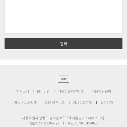
PC버전
회사소개
윤리강령
개인정보처리방침
이용자위원회
청소년보호정책
정정·반론보도
기사심의규정
불편신고
서울특별시 성동구 성수일로 39-34 서울숲더스페이스 12층
대표전화 : 1800-6522
팩스 : 070-4015-8658