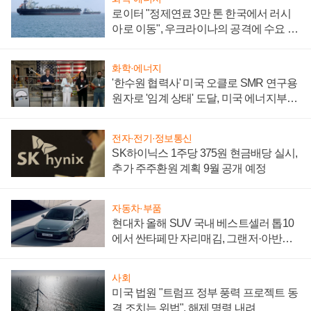
로이터 "정제연료 3만 톤 한국에서 러시
아로 이동", 우크라이나의 공격에 수요 늘
어
화학·에너지
'한수원 협력사' 미국 오클로 SMR 연구용
원자로 '임계 상태' 도달, 미국 에너지부
"중요한 이정표"
전자·전기·정보통신
SK하이닉스 1주당 375원 현금배당 실시,
추가 주주환원 계획 9월 공개 예정
자동차·부품
현대차 올해 SUV 국내 베스트셀러 톱10
에서 싼타페만 자리매김, 그랜저·아반떼
'세단 쌍끌이'로 내수 방어
사회
미국 법원 "트럼프 정부 풍력 프로젝트 동
결 조치는 위법", 해제 명령 내려