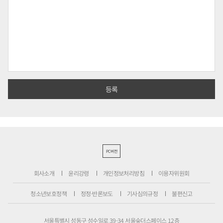
PC버전
회사소개
윤리강령
개인정보처리방침
이용자위원회
청소년보호정책
정정·반론보도
기사심의규정
불편신고
서울특별시 성동구 성수일로 39-34 서울숲더스페이스 12층