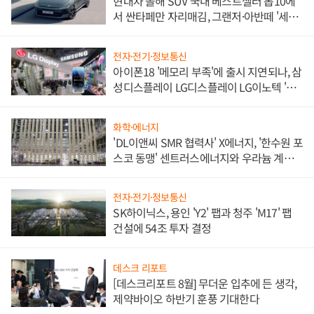
현대차 올해 SUV 국내 베스트셀러 톱10에
서 싼타페만 자리매김, 그랜저·아반떼 '세단
쌍끌이'로 내수 방어
전자·전기·정보통신
아이폰18 '메모리 부족'에 출시 지연되나, 삼
성디스플레이 LG디스플레이 LG이노텍 '탈
애플' 수익 다각화 속도
화학·에너지
'DL이앤씨 SMR 협력사' X에너지, '한수원 포
스코 동맹' 센트러스에너지와 우라늄 계약
체결
전자·전기·정보통신
SK하이닉스, 용인 'Y2' 팹과 청주 'M17' 팹
건설에 54조 투자 결정
데스크 리포트
[데스크리포트 8월] 무더운 입추에 든 생각,
제약바이오 하반기 훈풍 기대한다