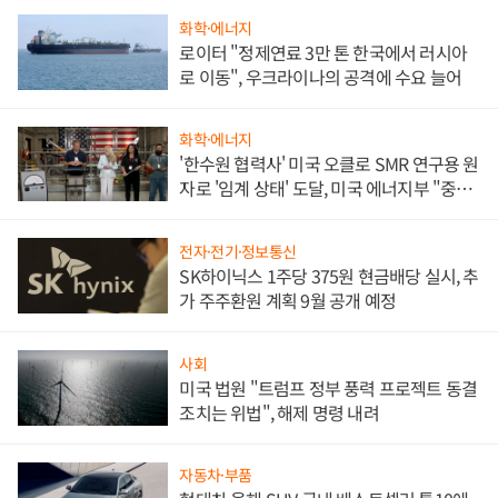
화학·에너지
로이터 "정제연료 3만 톤 한국에서 러시아
로 이동", 우크라이나의 공격에 수요 늘어
화학·에너지
'한수원 협력사' 미국 오클로 SMR 연구용 원
자로 '임계 상태' 도달, 미국 에너지부 "중요
한 이정표"
전자·전기·정보통신
SK하이닉스 1주당 375원 현금배당 실시, 추
가 주주환원 계획 9월 공개 예정
사회
미국 법원 "트럼프 정부 풍력 프로젝트 동결
조치는 위법", 해제 명령 내려
자동차·부품