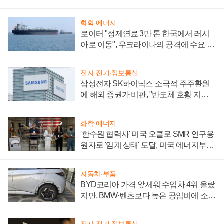
화학·에너지
로이터 "정제연료 3만 톤 한국에서 러시
아로 이동", 우크라이나의 공격에 수요 늘
어
전자·전기·정보통신
삼성전자 SK하이닉스 소극적 주주환원
에 해외 증권가 비판, "반도체 호황 지속
성 의문"
화학·에너지
'한수원 협력사' 미국 오클로 SMR 연구용
원자로 '임계 상태' 도달, 미국 에너지부
"중요한 이정표"
자동차·부품
BYD코리아 가격 앞세워 수입차 4위 올랐
지만, BMW·벤츠보다 높은 공임비에 소비
자 불만 폭발