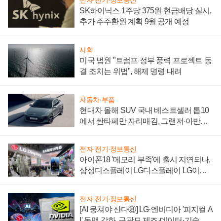
전자·전기·정보통신
SK하이닉스 1주당 375원 현금배당 실시,
추가 주주환원 계획 9월 공개 예정
사회
미국 법원 "트럼프 정부 풍력 프로젝트 동
결 조치는 위법", 해제 명령 내려
자동차·부품
현대차 올해 SUV 국내 베스트셀러 톱10
에서 싼타페만 자리매김, 그랜저·아반떼
'세단 쌍끌이'로 내수 방어
전자·전기·정보통신
아이폰18 '메모리 부족'에 출시 지연되나,
삼성디스플레이 LG디스플레이 LG이노
텍 '탈애플' 수익 다각화 속도
전자·전기·정보통신
[AI 뭉쳐야 산다⑧] LG·엔비디아 '피지컬 A
I' 동맹 강화, 구광모 제조·데이터·기술 결