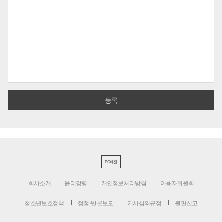
PC버전
회사소개
윤리강령
개인정보처리방침
이용자위원회
청소년보호정책
정정·반론보도
기사심의규정
불편신고