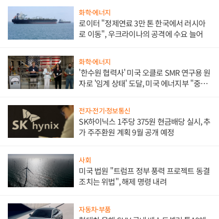
화학·에너지
로이터 "정제연료 3만 톤 한국에서 러시아
로 이동", 우크라이나의 공격에 수요 늘어
화학·에너지
'한수원 협력사' 미국 오클로 SMR 연구용 원
자로 '임계 상태' 도달, 미국 에너지부 "중요
한 이정표"
전자·전기·정보통신
SK하이닉스 1주당 375원 현금배당 실시, 추
가 주주환원 계획 9월 공개 예정
사회
미국 법원 "트럼프 정부 풍력 프로젝트 동결
조치는 위법", 해제 명령 내려
자동차·부품