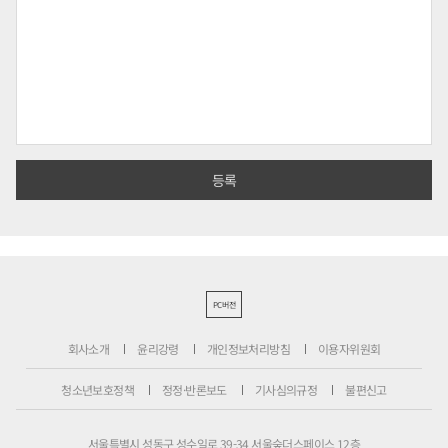
PC버전
회사소개
윤리강령
개인정보처리방침
이용자위원회
청소년보호정책
정정·반론보도
기사심의규정
불편신고
서울특별시 성동구 성수일로 39-34 서울숲더스페이스 12층