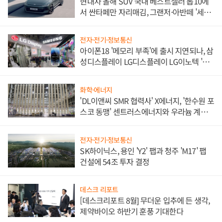
현대차 올해 SUV 국내 베스트셀러 톱10에
서 싼타페만 자리매김, 그랜저·아반떼 '세단
쌍끌이'로 내수 방어
전자·전기·정보통신
아이폰18 '메모리 부족'에 출시 지연되나, 삼
성디스플레이 LG디스플레이 LG이노텍 '탈
애플' 수익 다각화 속도
화학·에너지
'DL이앤씨 SMR 협력사' X에너지, '한수원 포
스코 동맹' 센트러스에너지와 우라늄 계약
체결
전자·전기·정보통신
SK하이닉스, 용인 'Y2' 팹과 청주 'M17' 팹
건설에 54조 투자 결정
데스크 리포트
[데스크리포트 8월] 무더운 입추에 든 생각,
제약바이오 하반기 훈풍 기대한다