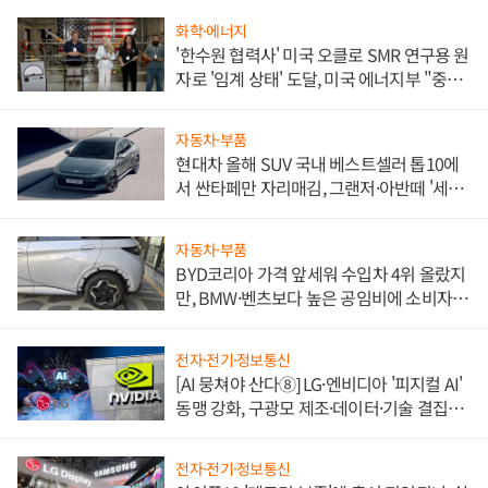
화학·에너지
'한수원 협력사' 미국 오클로 SMR 연구용 원
자로 '임계 상태' 도달, 미국 에너지부 "중요
한 이정표"
자동차·부품
현대차 올해 SUV 국내 베스트셀러 톱10에
서 싼타페만 자리매김, 그랜저·아반떼 '세단
쌍끌이'로 내수 방어
자동차·부품
BYD코리아 가격 앞세워 수입차 4위 올랐지
만, BMW·벤츠보다 높은 공임비에 소비자
불만 폭발
전자·전기·정보통신
[AI 뭉쳐야 산다⑧] LG·엔비디아 '피지컬 AI'
동맹 강화, 구광모 제조·데이터·기술 결집
해 종합 로보틱스 기업으로
전자·전기·정보통신