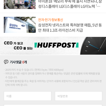
아이폰18 '메모리 부족'에 출시 지연되나, 삼
성디스플레이 LG디스플레이 LG이노텍 '탈
애플' 수익 다각화 속도
전자·전기·정보통신
삼성전자 넷리스트와 특허분쟁 매듭, 5년 동
안 최대 1.3조 라이선스비 지급
기사댓글
0
개
200자까지 쓰실 수 있습니다. (현재 0 byte / 최대 400byte)
저작권 등 다른 사람의 권리를 침해하거나 명예를 훼손하는 댓글은 관련 법률에 의해 제재를 받을
수 있습니다.
타인에게 불쾌감을 주는 욕설 등 비하하는 단어가 내용에 포함되거나 인신공격성 글은 관리자의 판
단에 의해 삭제 합니다.