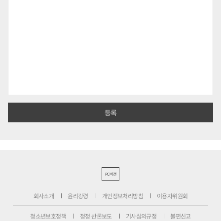
PC버전
회사소개
윤리강령
개인정보처리방침
이용자위원회
청소년보호정책
정정·반론보도
기사심의규정
불편신고