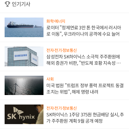
인기기사
화학·에너지
로이터 "정제연료 3만 톤 한국에서 러시아
로 이동", 우크라이나의 공격에 수요 늘어
전자·전기·정보통신
삼성전자 SK하이닉스 소극적 주주환원에
해외 증권가 비판, "반도체 호황 지속성 의
문"
사회
미국 법원 "트럼프 정부 풍력 프로젝트 동결
조치는 위법", 해제 명령 내려
전자·전기·정보통신
SK하이닉스 1주당 375원 현금배당 실시, 추
가 주주환원 계획 9월 공개 예정