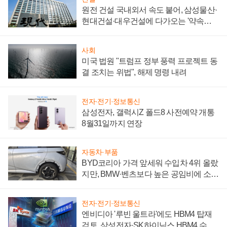
원전 건설 국내외서 속도 붙어, 삼성물산·
현대건설·대우건설에 다가오는 '약속의
시간'
사회
미국 법원 "트럼프 정부 풍력 프로젝트 동
결 조치는 위법", 해제 명령 내려
전자·전기·정보통신
삼성전자, 갤럭시Z 폴드8 사전예약 개통
8월31일까지 연장
자동차·부품
BYD코리아 가격 앞세워 수입차 4위 올랐
지만, BMW·벤츠보다 높은 공임비에 소비
자 불만 폭발
전자·전기·정보통신
엔비디아 '루빈 울트라'에도 HBM4 탑재
검토, 삼성전자·SK하이닉스 HBM4 수율