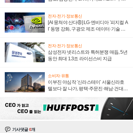
에 주도권 갈린다
전자·전기·정보통신
[AI 뭉쳐야 산다⑧] LG·엔비디아 '피지컬 A
I' 동맹 강화, 구광모 제조·데이터·기술 결
집해 종합 로보틱스 기업으로
전자·전기·정보통신
삼성전자 넷리스트와 특허분쟁 매듭, 5년
동안 최대 1.3조 라이선스비 지급
소비자·유통
이부진 야심작 '신라스테이' 서울신라호
텔보다 잘 나가, 평택·주문진·해남·건대로
성장판 더 넓힌다
기사댓글
0
개