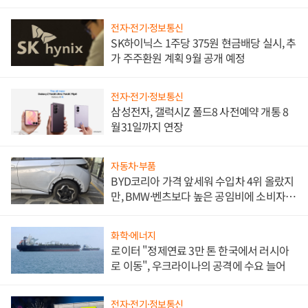
전자·전기·정보통신
SK하이닉스 1주당 375원 현금배당 실시, 추
가 주주환원 계획 9월 공개 예정
전자·전기·정보통신
삼성전자, 갤럭시Z 폴드8 사전예약 개통 8
월31일까지 연장
자동차·부품
BYD코리아 가격 앞세워 수입차 4위 올랐지
만, BMW·벤츠보다 높은 공임비에 소비자
불만 폭발
화학·에너지
로이터 "정제연료 3만 톤 한국에서 러시아
로 이동", 우크라이나의 공격에 수요 늘어
전자·전기·정보통신