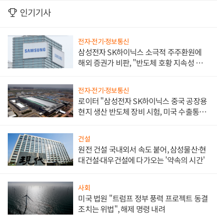
인기기사
전자·전기·정보통신
삼성전자 SK하이닉스 소극적 주주환원에
해외 증권가 비판, "반도체 호황 지속성 의
문"
전자·전기·정보통신
로이터 "삼성전자 SK하이닉스 중국 공장용
현지 생산 반도체 장비 시험, 미국 수출통제
대비"
건설
원전 건설 국내외서 속도 붙어, 삼성물산·현
대건설·대우건설에 다가오는 '약속의 시간'
사회
미국 법원 "트럼프 정부 풍력 프로젝트 동결
조치는 위법", 해제 명령 내려