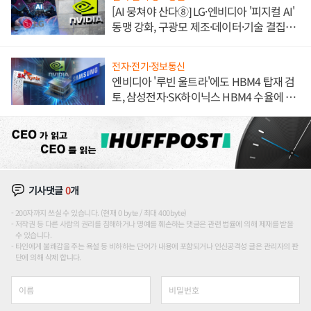
[AI 뭉쳐야 산다⑧] LG·엔비디아 '피지컬 AI'
동맹 강화, 구광모 제조·데이터·기술 결집
해 종합 로보틱스 기업으로
전자·전기·정보통신
엔비디아 '루빈 울트라'에도 HBM4 탑재 검
토, 삼성전자·SK하이닉스 HBM4 수율에 주
도권 갈린다
기사댓글
0
개
200자까지 쓰실 수 있습니다. (현재 0 byte / 최대 400byte)
저작권 등 다른 사람의 권리를 침해하거나 명예를 훼손하는 댓글은 관련 법률에 의해 제재를 받을
수 있습니다.
타인에게 불쾌감을 주는 욕설 등 비하하는 단어가 내용에 포함되거나 인신공격성 글은 관리자의 판
단에 의해 삭제 합니다.