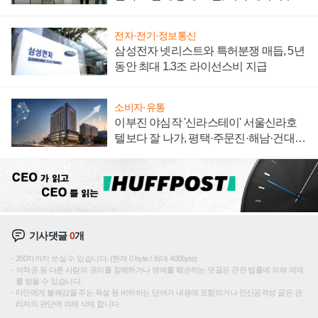
"중요한 이정표"
전자·전기·정보통신
삼성전자 넷리스트와 특허분쟁 매듭, 5년
동안 최대 1.3조 라이선스비 지급
소비자·유통
이부진 야심작 '신라스테이' 서울신라호
텔보다 잘 나가, 평택·주문진·해남·건대로
성장판 더 넓힌다
기사댓글
0
개
200자까지 쓰실 수 있습니다. (현재 0 byte / 최대 400byte)
저작권 등 다른 사람의 권리를 침해하거나 명예를 훼손하는 댓글은 관련 법률에 의해 제재
를 받을 수 있습니다.
타인에게 불쾌감을 주는 욕설 등 비하하는 단어가 내용에 포함되거나 인신공격성 글은 관
리자의 판단에 의해 삭제 합니다.