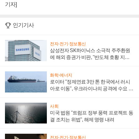
기자]
인기기사
전자·전기·정보통신
삼성전자 SK하이닉스 소극적 주주환원
에 해외 증권가 비판, "반도체 호황 지속
성 의문"
화학·에너지
로이터 "정제연료 3만 톤 한국에서 러시
아로 이동", 우크라이나의 공격에 수요 늘
어
사회
미국 법원 "트럼프 정부 풍력 프로젝트 동
결 조치는 위법", 해제 명령 내려
전자·전기·정보통신