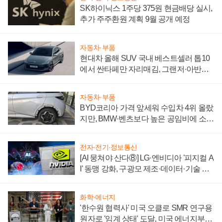
SK하이닉스 1주당 375원 현금배당 실시,
추가 주주환원 계획 9월 공개 예정
자동차·부품
현대차 올해 SUV 국내 베스트셀러 톱10
에서 싼타페만 자리매김, 그랜저·아반떼
'세단 쌍끌이'로 내수 방어
자동차·부품
BYD코리아 가격 앞세워 수입차 4위 올랐
지만, BMW·벤츠보다 높은 공임비에 소비
자 불만 폭발
전자·전기·정보통신
[AI 뭉쳐야 산다⑧] LG·엔비디아 '피지컬 A
I' 동맹 강화, 구광모 제조·데이터·기술 결
집해 종합 로보틱스 기업으로
화학·에너지
'한수원 협력사' 미국 오클로 SMR 연구용
원자로 '임계 상태' 도달, 미국 에너지부