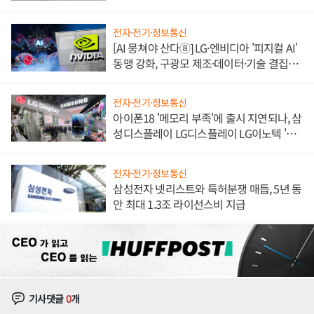
쌍끌이'로 내수 방어
전자·전기·정보통신
[AI 뭉쳐야 산다⑧] LG·엔비디아 '피지컬 AI'
동맹 강화, 구광모 제조·데이터·기술 결집
해 종합 로보틱스 기업으로
전자·전기·정보통신
아이폰18 '메모리 부족'에 출시 지연되나, 삼
성디스플레이 LG디스플레이 LG이노텍 '탈
애플' 수익 다각화 속도
전자·전기·정보통신
삼성전자 넷리스트와 특허분쟁 매듭, 5년 동
안 최대 1.3조 라이선스비 지급
기사댓글
0
개