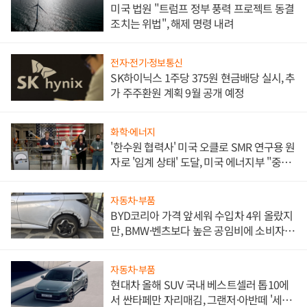
미국 법원 "트럼프 정부 풍력 프로젝트 동결
조치는 위법", 해제 명령 내려
전자·전기·정보통신
SK하이닉스 1주당 375원 현금배당 실시, 추
가 주주환원 계획 9월 공개 예정
화학·에너지
'한수원 협력사' 미국 오클로 SMR 연구용 원
자로 '임계 상태' 도달, 미국 에너지부 "중요
한 이정표"
자동차·부품
BYD코리아 가격 앞세워 수입차 4위 올랐지
만, BMW·벤츠보다 높은 공임비에 소비자
불만 폭발
자동차·부품
현대차 올해 SUV 국내 베스트셀러 톱10에
서 싼타페만 자리매김, 그랜저·아반떼 '세단