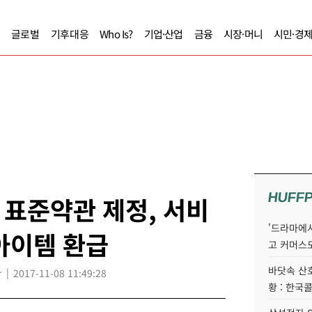
글로벌
기후대응
Who Is?
기업·산업
금융
시장·머니
시민·경
HUFF
표준약관 제정, 서비
'드라마에서
아이템 환급
고 커머스
바닷속 산
r
2017-11-08 11:49:28
황 : 한국