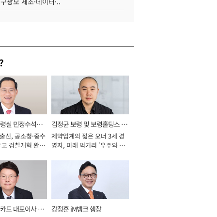
 구광모 제조·데이터·..
?
통령실 민정수석비
김정균 보령 및 보령홀딩스 대
 출신, 공소청·중수
제약업계의 젊은 오너 3세 경
표이사 사장
두고 검찰개혁 완수
영자, 미래 먹거리 '우주와 헬
년]
스케어' 공들여 [2026년]
카드 대표이사 사
강정훈 iM뱅크 행장