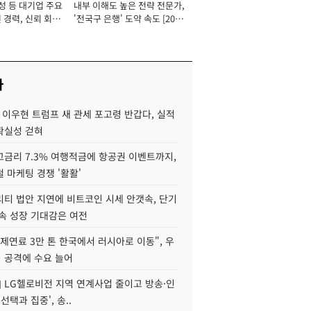
성 등 대기업 주요
내부 이해도 높은 전략 전문가,
 경력, 신뢰 회복
'전국구 은행' 도약 속도 [2026
[2026년]
년]
사
 이우현 트럼프 새 관세 포고령 반갑다, 실적
확실성 걷혀
고금리 7.3% 여행적금에 항공권 이벤트까지,
 마케팅 경쟁 '활활'
리티 법안 지연에 비트코인 시세 안갯속, 단기
속 성장 기대감은 여전
제연료 3만 톤 한국에서 러시아로 이동", 우
 공격에 수요 늘어
] LG헬로비전 지역 연계사업 줄이고 방송·인
선택과 집중', 송..