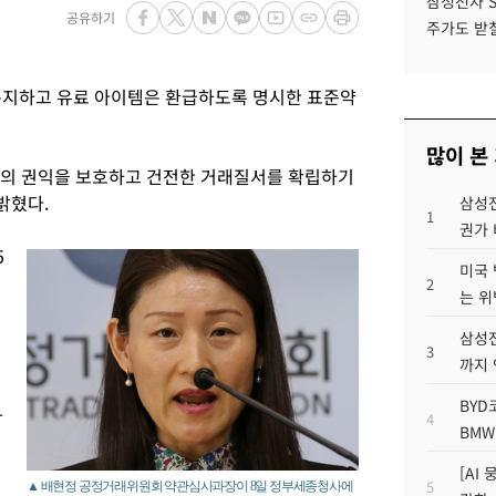
삼성전자 
공유하기
주가도 받칠
통지하고 유료 아이템은 환급하도록 명시한 표준약
많이 본
의 권익을 보호하고 건전한 거래질서를 확립하기
밝혔다.
삼성전
1
권가 
5
미국 
2
는 위
삼성전
3
까지
BYD
자
4
BMW
[AI
5
▲ 배현정 공정거래위원회 약관심사과장이 8일 정부세종청사에