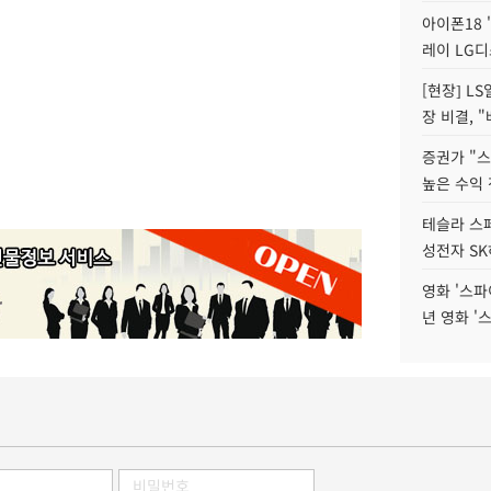
아이폰18 
레이 LG디
[현장] L
장 비결, 
증권가 "
높은 수익 
테슬라 스페
성전자 S
영화 '스파
년 영화 '