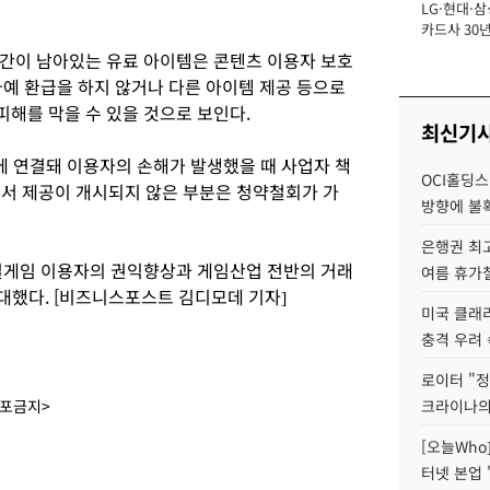
LG·현대·삼
장
카드사 30년
에 '초집중' 
간이 남아있는 유료 아이템은 콘텐츠 이용자 보호
아예 환급을 하지 않거나 다른 아이템 제공 등으로
해를 막을 수 있을 것으로 보인다.
최신기
에 연결돼 이용자의 손해가 발생했을 때 사업자 책
OCI홀딩스
서 제공이 개시되지 않은 부분은 청약철회가 가
방향에 불
은행권 최
일게임 이용자의 권익향상과 게임산업 전반의 거래
여름 휴가철
대했다. [비즈니스포스트 김디모데 기자]
미국 클래
충격 우려 
로이터 "정
배포금지>
크라이나의
[오늘Who
터넷 본업 '