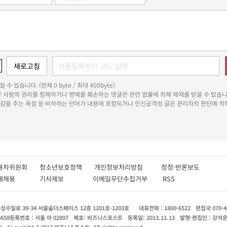
 수 있습니다. (현재 0 byte / 최대 400byte)
다른 사람의 권리를 침해하거나 명예를 훼손하는 댓글은 관련 법률에 의해 제재를 받을 수 있습니
쾌감을 주는 욕설 등 비하하는 단어가 내용에 포함되거나 인신공격성 글은 관리자의 판단에 의해
용자위원회
청소년보호정책
개인정보처리방침
정정·반론보도
인재채용
기사제보
이메일무단수집거부
RSS
수일로 39-34 서울숲더스페이스 12층 1201호-1203호
대표전화 : 1800-6522
편집국 070-4
8658
등록번호 : 서울 아 02897
제호: 비즈니스포스트
등록일: 2013.11.13
발행·편집인 : 강석
X
Copyright ? 2013 비즈니스포스트. All rights reserved.