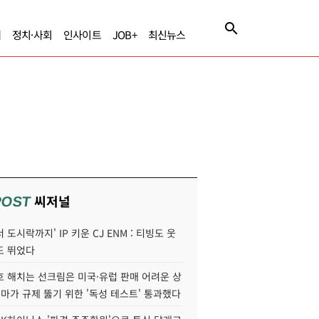
제
정치·사회
인사이트
JOB+
최신뉴스
씨저널
POST
 도시락까지' IP 키운 CJ ENM : 티빙도 웃
도 뛰었다
호 해치는 선크림은 미국·유럽 판매 어려운 상
콜마가 규제 뚫기 위한 '독성 테스트' 통과했다