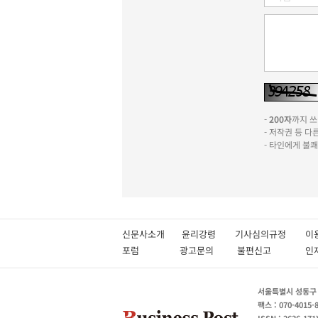
-
200자
까지 쓰실
- 저작권 등 
- 타인에게 불
신문사소개
윤리강령
기사심의규정
이
포럼
광고문의
불편신고
서울특별시 성동구 성
팩스 : 070-4015-
ISSN : 2636-171