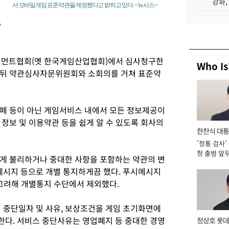
강화,
서 모바일게임 표준약관을 제정했다고 밝히고 있다. <뉴시스>
용
먼트협회(옛 한국게임산업협회)에서 심사청구한
Who Is
 뒤 약관심사자문위원회와 소회의를 거쳐 표준약
페 등이 아닌 게임서비스 내에서 모든 정보제공이
정보 및 이용약관 등을 쉽게 알 수 있도록 회사의
한찬식 대
'정통 검사'
서관
청 출범 앞
게 불리하거나 중대한 사항을 포함하는 약관의 변
맡아 [2026
자메시지 등으로 개별 통지하게끔 했다. 푸시메시지
 고려해 개별통지 수단에서 제외했다.
지 중단일자 및 사유, 보상조건을 게임 초기화면에
다. 서비스 중단사유는 영업폐지 등 중대한 경영
정상호 롯데