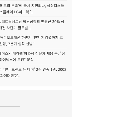
'메모리 부족'에 출시 지연되나, 삼성디스플
스플레이 LG이노텍 '..
S일렉트릭베트남 박닌공장의 연평균 30% 성
"배전·차단기 글로벌 ..
스튜디오드래곤 하반기 '천천히 강렬하게'로
전망, 2분기 실적 선방"
이스X '테라팹'의 D램 전문가 채용 중, "삼
K하이닉스에 도전" 분석
이더맨: 브랜드 뉴 데이' 2주 연속 1위, 2002
스파이더맨'은..