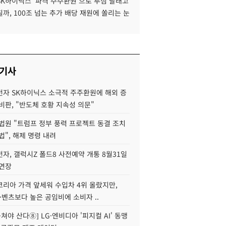
SK하이닉스 '파격 주주환원'으로 투심 달래고
까, 100조 넘는 추가 배당 재원에 쏠리는 눈
 기사
자 SK하이닉스 소극적 주주환원에 해외 증
비판, "반도체 호황 지속성 의문"
법원 "트럼프 정부 풍력 프로젝트 동결 조치
법", 해제 명령 내려
자, 갤럭시Z 폴드8 사전예약 개통 8월31일
 연장
코리아 가격 앞세워 수입차 4위 올랐지만,
·벤츠보다 높은 공임비에 소비자 ..
 뭉쳐야 산다⑧] LG·엔비디아 '피지컬 AI' 동맹