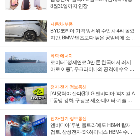
8월31일까지 연장
자동차·부품
BYD코리아 가격 앞세워 수입차 4위 올랐
지만, BMW·벤츠보다 높은 공임비에 소비
자 불만 폭발
화학·에너지
로이터 "정제연료 3만 톤 한국에서 러시
아로 이동", 우크라이나의 공격에 수요 늘
어
전자·전기·정보통신
[AI 뭉쳐야 산다⑧] LG·엔비디아 '피지컬 A
I' 동맹 강화, 구광모 제조·데이터·기술 결
집해 종합 로보틱스 기업으로
전자·전기·정보통신
엔비디아 '루빈 울트라'에도 HBM4 탑재
검토, 삼성전자·SK하이닉스 HBM4 수율
에 주도권 갈린다