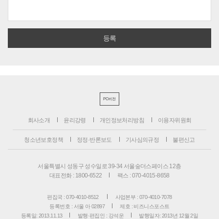
PC버전
회사소개
윤리강령
개인정보처리방침
이용자위원회
청소년보호정책
정정·반론보도
기사심의규정
불편신고
서울특별시 성동구 성수일로 39-34 서울숲더스페이스 12층
대표전화 : 1800-6522
팩스 : 070-4015-8658
편집국 : 070-4010-8512
사업본부 : 070-4010-7078
등록번호 : 서울 아 02897
제호 : 비즈니스포스트
등록일: 2013.11.13
발행·편집인 : 강석운
발행일자: 2013년 12월 2일