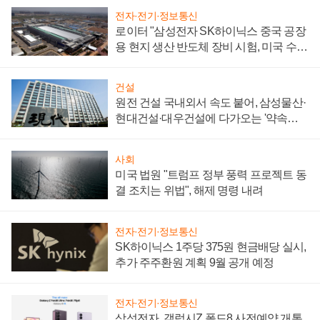
전자·전기·정보통신
로이터 "삼성전자 SK하이닉스 중국 공장
용 현지 생산 반도체 장비 시험, 미국 수출
통제 대비"
건설
원전 건설 국내외서 속도 붙어, 삼성물산·
현대건설·대우건설에 다가오는 '약속의
시간'
사회
미국 법원 "트럼프 정부 풍력 프로젝트 동
결 조치는 위법", 해제 명령 내려
전자·전기·정보통신
SK하이닉스 1주당 375원 현금배당 실시,
추가 주주환원 계획 9월 공개 예정
전자·전기·정보통신
삼성전자, 갤럭시Z 폴드8 사전예약 개통