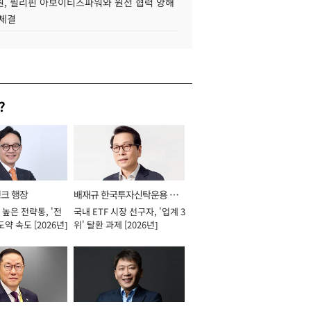
, 필리핀 아보이티즈파워와 원전 협력 양해
 체결
?
뱅크 행장
배재규 한국투자신탁운용 대
높은 전략통, '전
국내 ETF 시장 선구자, '업계 3
표이사 사장
도약 속도 [2026년]
위' 탈환 과제 [2026년]