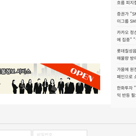
흐름 피지컬
증권가 "S
이그룹 SM
카카오 정신
에 집중" "
롯데칠성음료
매물량 방
가뭄에 원전
페인으로 소
한화투자 
익 반등 필