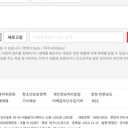
 수 있습니다. (현재 0 byte / 최대 400byte)
다른 사람의 권리를 침해하거나 명예를 훼손하는 댓글은 관련 법률에 의해 제재를 받을 수 있습니
쾌감을 주는 욕설 등 비하하는 단어가 내용에 포함되거나 인신공격성 글은 관리자의 판단에 의해
용자위원회
청소년보호정책
개인정보처리방침
정정·반론보도
인재채용
기사제보
이메일무단수집거부
RSS
수일로 39-34 서울숲더스페이스 12층 1201호-1203호
대표전화 : 1800-6522
편집국 070-4
8658
등록번호 : 서울 아 02897
제호: 비즈니스포스트
등록일: 2013.11.13
발행·편집인 : 강석
X
Copyright ? 2013 비즈니스포스트. All rights reserved.