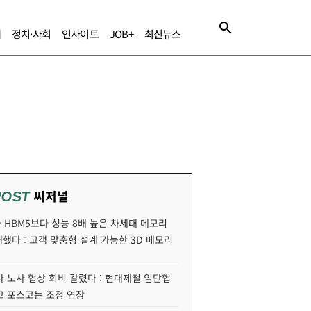
제
정치·사회
인사이트
JOB+
최신뉴스
씨저널
POST
HBM5보다 성능 8배 높은 차세대 메모리
개했다 : 고객 맞춤형 설계 가능한 3D 메모리
 노사 협상 희비 갈렸다 : 현대제철 임단협
고 포스코는 조정 연장