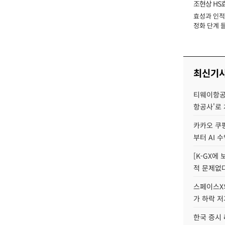
조현상 HS
효성과 인적 
장
정화 단계 들
최신기
티웨이항공
항공사'로
카카오 쿠팡
부터 AI 
[K-GX에
적 문제없다
스페이스X의
가 하락 
한국 증시 