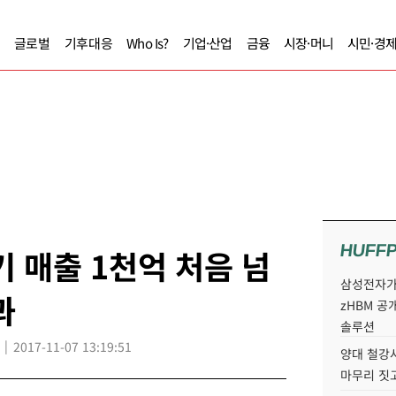
글로벌
기후대응
Who Is?
기업·산업
금융
시장·머니
시민·경
HUFF
 매출 1천억 처음 넘
삼성전자가 
과
zHBM 공
솔루션
2017-11-07 13:19:51
양대 철강사
마무리 짓