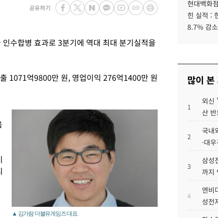
현대백화점그
공유하기
힌 실적 :
8.7% 감소
인수합병 효과로 3분기에 역대 최대 분기실적을
071억9800만 원, 영업이익 276억1400만 원
많이 본
외신 
1
산 반
음
국내외
2
·대우
미
삼성전
3
티
까지
엔비디
4
성전자
▲ 김가람 더블유게임즈 대표.