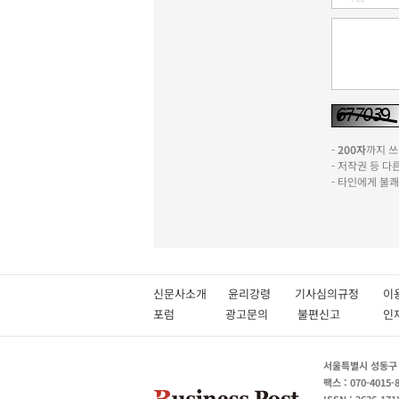
-
200자
까지 쓰실
- 저작권 등 
- 타인에게 불
신문사소개
윤리강령
기사심의규정
이
포럼
광고문의
불편신고
서울특별시 성동구 성
팩스 : 070-4015-
ISSN : 2636-171