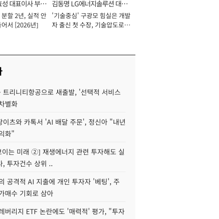
효성 대표이사 부회
김동명 LG에너지솔루션 대표
분할 2년, 실적 안
'기술중심' 구광모 힘실은 개발
이사 사장
어서 [2026년]
자 출신 첫 수장, 기술압도로
경쟁력 확보 사활 [2026년]
사
 트리니티항공으로 새출발, '선택적 서비스
 차별화
이츠와 카톡서 'AI 배달 주문', 정신아 "내년
수익화"
 보이는 미래 ②] 재생에너지 관련 투자해도 실
, 투자건수 상위 ..
 공격적 AI 지출에 개인 투자자 '베팅', 주
저가매수 기회로 삼아
레버리지 ETF 논란에도 '매력적' 평가, "투자