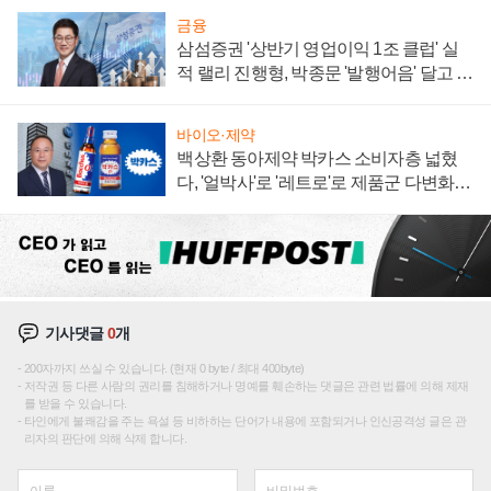
금융
삼섬증권 '상반기 영업이익 1조 클럽' 실
적 랠리 진행형, 박종문 '발행어음' 달고 연
임 향하나
바이오·제약
백상환 동아제약 박카스 소비자층 넓혔
다, '얼박사'로 '레트로'로 제품군 다변화
주효
기사댓글
0
개
200자까지 쓰실 수 있습니다. (현재 0 byte / 최대 400byte)
저작권 등 다른 사람의 권리를 침해하거나 명예를 훼손하는 댓글은 관련 법률에 의해 제재
를 받을 수 있습니다.
타인에게 불쾌감을 주는 욕설 등 비하하는 단어가 내용에 포함되거나 인신공격성 글은 관
리자의 판단에 의해 삭제 합니다.