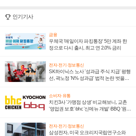
인기기사
금융
우체국 '매일이자 파킹통장' 5만 계좌 한
정으로 다시 출시, 최고 연 2.0% 금리
전자·전기·정보통신
SK하이닉스 노사 '성과급 주식 지급' 평행
선, 곽노정 'N% 성과급' 법적 논란 벗을지
주목
소비자·유통
치킨3사 '가맹점 상생' 비교해보니, 교촌
'영업권 보호'·bhc '신메뉴 개발'·BBQ '원가
부담'
전자·전기·정보통신
삼성전자, 미국 오크리지국립연구소와