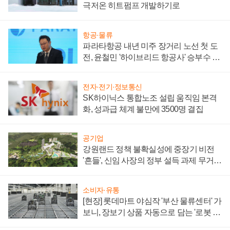
극저온 히트펌프 개발하기로
항공·물류
파라타항공 내년 미주 장거리 노선 첫 도
전, 윤철민 '하이브리드 항공사' 승부수 통
할까
전자·전기·정보통신
SK하이닉스 통합노조 설립 움직임 본격
화, 성과급 체계 불만에 3500명 결집
공기업
강원랜드 정책 불확실성에 중장기 비전
'흔들', 신임 사장의 정부 설득 과제 무거워
져
소비자·유통
[현장] 롯데마트 야심작 '부산 물류센터' 가
보니, 장보기 상품 자동으로 담는 '로봇 40
0대' 장관