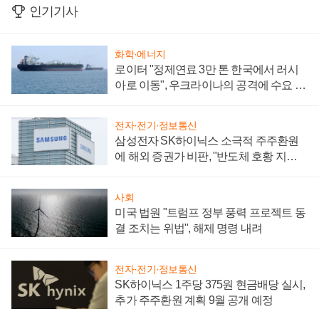
인기기사
화학·에너지
로이터 "정제연료 3만 톤 한국에서 러시
아로 이동", 우크라이나의 공격에 수요 늘
어
전자·전기·정보통신
삼성전자 SK하이닉스 소극적 주주환원
에 해외 증권가 비판, "반도체 호황 지속
성 의문"
사회
미국 법원 "트럼프 정부 풍력 프로젝트 동
결 조치는 위법", 해제 명령 내려
전자·전기·정보통신
SK하이닉스 1주당 375원 현금배당 실시,
추가 주주환원 계획 9월 공개 예정