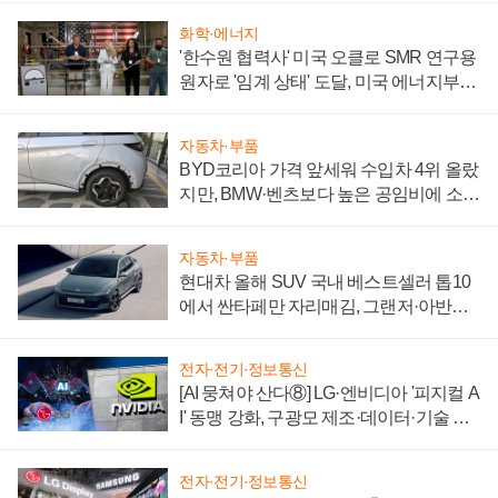
화학·에너지
'한수원 협력사' 미국 오클로 SMR 연구용
원자로 '임계 상태' 도달, 미국 에너지부
"중요한 이정표"
자동차·부품
BYD코리아 가격 앞세워 수입차 4위 올랐
지만, BMW·벤츠보다 높은 공임비에 소비
자 불만 폭발
자동차·부품
현대차 올해 SUV 국내 베스트셀러 톱10
에서 싼타페만 자리매김, 그랜저·아반떼
'세단 쌍끌이'로 내수 방어
전자·전기·정보통신
[AI 뭉쳐야 산다⑧] LG·엔비디아 '피지컬 A
I' 동맹 강화, 구광모 제조·데이터·기술 결
집해 종합 로보틱스 기업으로
전자·전기·정보통신