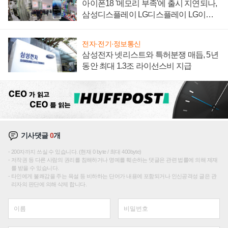
아이폰18 '메모리 부족'에 출시 지연되나,
삼성디스플레이 LG디스플레이 LG이노
텍 '탈애플' 수익 다각화 속도
전자·전기·정보통신
삼성전자 넷리스트와 특허분쟁 매듭, 5년
동안 최대 1.3조 라이선스비 지급
기사댓글
0
개
200자까지 쓰실 수 있습니다. (현재 0 byte / 최대 400byte)
저작권 등 다른 사람의 권리를 침해하거나 명예를 훼손하는 댓글은 관련 법률에 의해 제재
를 받을 수 있습니다.
타인에게 불쾌감을 주는 욕설 등 비하하는 단어가 내용에 포함되거나 인신공격성 글은 관
리자의 판단에 의해 삭제 합니다.