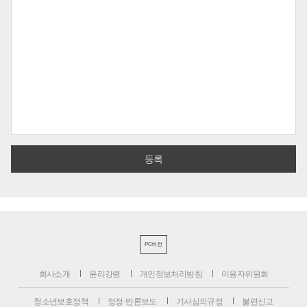
PC버전
회사소개
윤리강령
개인정보처리방침
이용자위원회
청소년보호정책
정정·반론보도
기사심의규정
불편신고