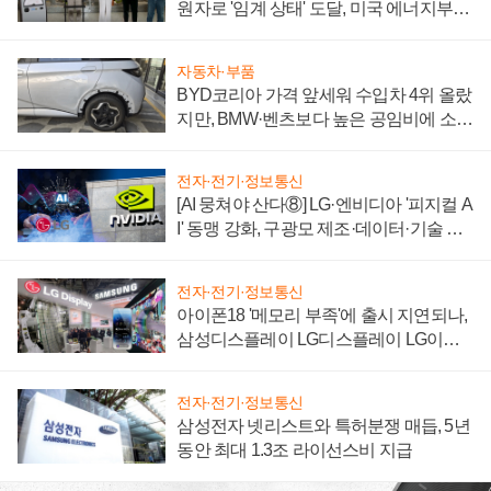
원자로 '임계 상태' 도달, 미국 에너지부
"중요한 이정표"
자동차·부품
BYD코리아 가격 앞세워 수입차 4위 올랐
지만, BMW·벤츠보다 높은 공임비에 소비
자 불만 폭발
전자·전기·정보통신
[AI 뭉쳐야 산다⑧] LG·엔비디아 '피지컬 A
I' 동맹 강화, 구광모 제조·데이터·기술 결
집해 종합 로보틱스 기업으로
전자·전기·정보통신
아이폰18 '메모리 부족'에 출시 지연되나,
삼성디스플레이 LG디스플레이 LG이노
텍 '탈애플' 수익 다각화 속도
전자·전기·정보통신
삼성전자 넷리스트와 특허분쟁 매듭, 5년
동안 최대 1.3조 라이선스비 지급