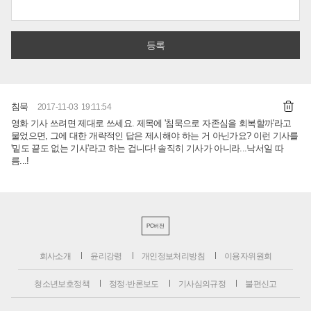
침묵
2017-11-03 19:11:54
영화 기사 쓰려면 제대로 쓰세요. 제목에 '침묵으로 자존심을 회복할까'라고
물었으면, 그에 대한 개략적인 답은 제시해야 하는 거 아닌가요? 이런 기사를
'밑도 끝도 없는 기사'라고 하는 겁니다! 솔직히 기사가 아니라...낙서일 따
름...!
PC버전
회사소개
윤리강령
개인정보처리방침
이용자위원회
청소년보호정책
정정·반론보도
기사심의규정
불편신고