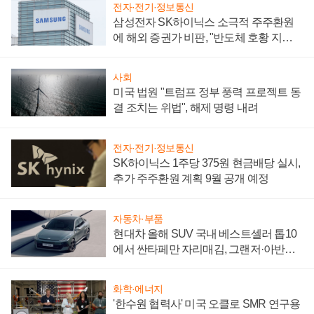
전자·전기·정보통신
삼성전자 SK하이닉스 소극적 주주환원
에 해외 증권가 비판, "반도체 호황 지속
성 의문"
사회
미국 법원 "트럼프 정부 풍력 프로젝트 동
결 조치는 위법", 해제 명령 내려
전자·전기·정보통신
SK하이닉스 1주당 375원 현금배당 실시,
추가 주주환원 계획 9월 공개 예정
자동차·부품
현대차 올해 SUV 국내 베스트셀러 톱10
에서 싼타페만 자리매김, 그랜저·아반떼
'세단 쌍끌이'로 내수 방어
화학·에너지
'한수원 협력사' 미국 오클로 SMR 연구용