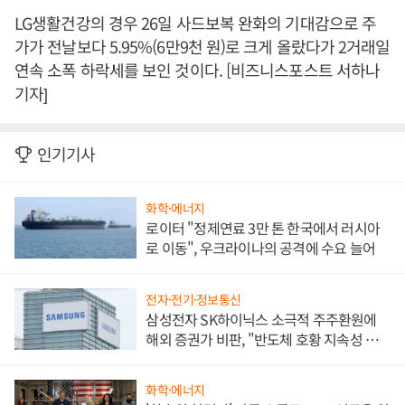
LG생활건강의 경우 26일 사드보복 완화의 기대감으로 주
가가 전날보다 5.95%(6만9천 원)로 크게 올랐다가 2거래일
연속 소폭 하락세를 보인 것이다. [비즈니스포스트 서하나
기자]
인기기사
화학·에너지
로이터 "정제연료 3만 톤 한국에서 러시아
로 이동", 우크라이나의 공격에 수요 늘어
전자·전기·정보통신
삼성전자 SK하이닉스 소극적 주주환원에
해외 증권가 비판, "반도체 호황 지속성 의
문"
화학·에너지