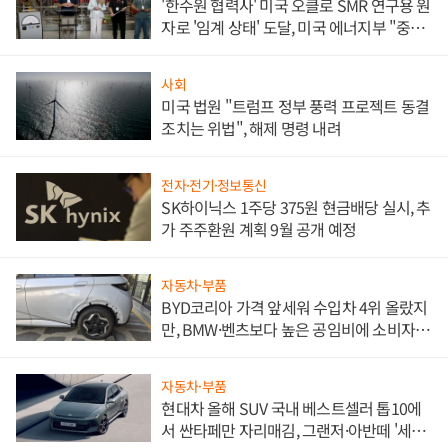
'한수원 협력사' 미국 오클로 SMR 연구용 원
자로 '임계 상태' 도달, 미국 에너지부 "중요
한 이정표"
사회
미국 법원 "트럼프 정부 풍력 프로젝트 동결
조치는 위법", 해제 명령 내려
전자·전기·정보통신
SK하이닉스 1주당 375원 현금배당 실시, 추
가 주주환원 계획 9월 공개 예정
자동차·부품
BYD코리아 가격 앞세워 수입차 4위 올랐지
만, BMW·벤츠보다 높은 공임비에 소비자
불만 폭발
자동차·부품
현대차 올해 SUV 국내 베스트셀러 톱10에
서 싼타페만 자리매김, 그랜저·아반떼 '세단