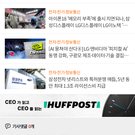
쌍끌이'로 내수 방어
전자·전기·정보통신
아이폰18 '메모리 부족'에 출시 지연되나, 삼
성디스플레이 LG디스플레이 LG이노텍 '탈
애플' 수익 다각화 속도
전자·전기·정보통신
[AI 뭉쳐야 산다⑧] LG·엔비디아 '피지컬 AI'
동맹 강화, 구광모 제조·데이터·기술 결집
해 종합 로보틱스 기업으로
전자·전기·정보통신
삼성전자 넷리스트와 특허분쟁 매듭, 5년 동
안 최대 1.3조 라이선스비 지급
기사댓글
0
개