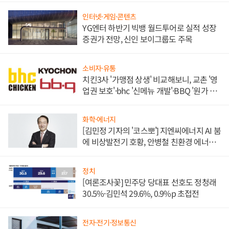
인터넷·게임·콘텐츠
YG엔터 하반기 빅뱅 월드투어로 실적 성장
증권가 전망, 신인 보이그룹도 주목
소비자·유통
치킨3사 '가맹점 상생' 비교해보니, 교촌 '영
업권 보호'·bhc '신메뉴 개발'·BBQ '원가 부
담'
화학·에너지
[김민정 기자의 '코스뽀'] 지엔씨에너지 AI 붐
에 비상발전기 호황, 안병철 친환경 에너지
발전전문기업 향한다
정치
[여론조사꽃] 민주당 당대표 선호도 정청래
30.5%·김민석 29.6%, 0.9%p 초접전
전자·전기·정보통신