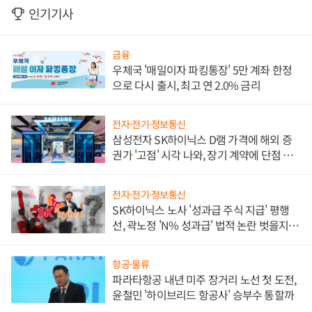
인기기사
금융
우체국 '매일이자 파킹통장' 5만 계좌 한정
으로 다시 출시, 최고 연 2.0% 금리
전자·전기·정보통신
삼성전자 SK하이닉스 D램 가격에 해외 증
권가 '고점' 시각 나와, 장기 계약에 단점 부
각
전자·전기·정보통신
SK하이닉스 노사 '성과급 주식 지급' 평행
선, 곽노정 'N% 성과급' 법적 논란 벗을지 주
목
항공·물류
파라타항공 내년 미주 장거리 노선 첫 도전,
윤철민 '하이브리드 항공사' 승부수 통할까