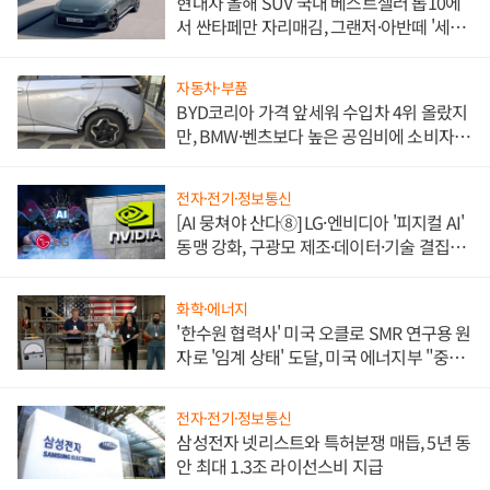
현대차 올해 SUV 국내 베스트셀러 톱10에
서 싼타페만 자리매김, 그랜저·아반떼 '세단
쌍끌이'로 내수 방어
자동차·부품
BYD코리아 가격 앞세워 수입차 4위 올랐지
만, BMW·벤츠보다 높은 공임비에 소비자
불만 폭발
전자·전기·정보통신
[AI 뭉쳐야 산다⑧] LG·엔비디아 '피지컬 AI'
동맹 강화, 구광모 제조·데이터·기술 결집
해 종합 로보틱스 기업으로
화학·에너지
'한수원 협력사' 미국 오클로 SMR 연구용 원
자로 '임계 상태' 도달, 미국 에너지부 "중요
한 이정표"
전자·전기·정보통신
삼성전자 넷리스트와 특허분쟁 매듭, 5년 동
안 최대 1.3조 라이선스비 지급