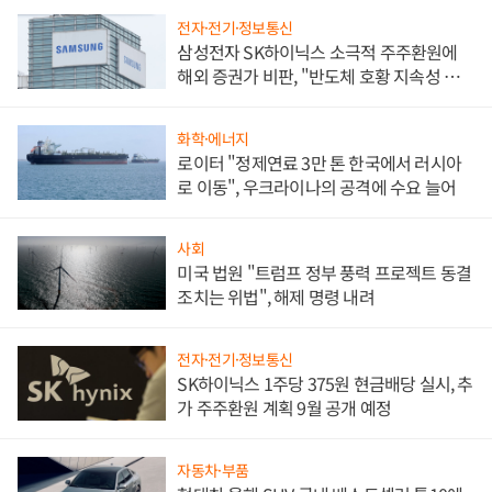
전자·전기·정보통신
삼성전자 SK하이닉스 소극적 주주환원에
해외 증권가 비판, "반도체 호황 지속성 의
문"
화학·에너지
로이터 "정제연료 3만 톤 한국에서 러시아
로 이동", 우크라이나의 공격에 수요 늘어
사회
미국 법원 "트럼프 정부 풍력 프로젝트 동결
조치는 위법", 해제 명령 내려
전자·전기·정보통신
SK하이닉스 1주당 375원 현금배당 실시, 추
가 주주환원 계획 9월 공개 예정
자동차·부품