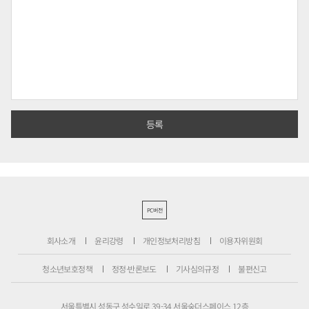
PC버전
회사소개
윤리강령
개인정보처리방침
이용자위원회
청소년보호정책
정정·반론보도
기사심의규정
불편신고
서울특별시 성동구 성수일로 39-34 서울숲더스페이스 12층