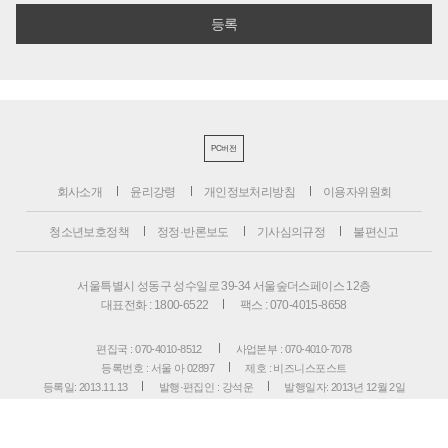
PC버전
회사소개
윤리강령
개인정보처리방침
이용자위원회
청소년보호정책
정정·반론보도
기사심의규정
불편신고
서울특별시 성동구 성수일로 39-34 서울숲더스페이스 12층
대표전화 : 1800-6522
팩스 : 070-4015-8658
편집국 : 070-4010-8512
사업본부 : 070-4010-7078
등록번호 : 서울 아 02897
제호 : 비즈니스포스트
등록일: 2013.11.13
발행·편집인 : 강석운
발행일자: 2013년 12월 2일
청소년보호책임자 : 강석운
ISSN : 2636-171X
Copyright ⓒ
B
USINESSPOST
. All rights reserved.