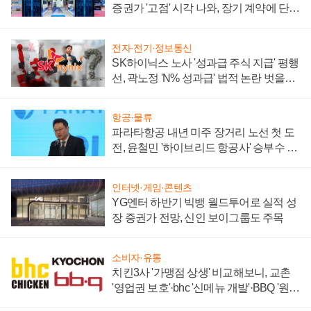
증권가 '고점' 시각 나와, 장기 계약에 단점
부각
전자·전기·정보통신
SK하이닉스 노사 '성과급 주식 지급' 평행
선, 곽노정 'N% 성과급' 법적 논란 벗을지
주목
항공·물류
파라타항공 내년 미주 장거리 노선 첫 도
전, 윤철민 '하이브리드 항공사' 승부수 통
할까
인터넷·게임·콘텐츠
YG엔터 하반기 빅뱅 월드투어로 실적 성
장 증권가 전망, 신인 보이그룹도 주목
소비자·유통
치킨3사 '가맹점 상생' 비교해보니, 교촌
'영업권 보호'·bhc '신메뉴 개발'·BBQ '원가
부담'