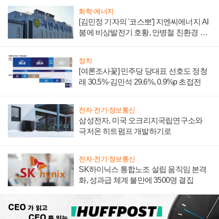
화학·에너지
[김민정 기자의 '코스뽀'] 지엔씨에너지 AI
붐에 비상발전기 호황, 안병철 친환경 에
너지 발전전문기업 향한다
정치
[여론조사꽃] 민주당 당대표 선호도 정청
래 30.5%·김민석 29.6%, 0.9%p 초접전
전자·전기·정보통신
삼성전자, 미국 오크리지국립연구소와
극저온 히트펌프 개발하기로
전자·전기·정보통신
SK하이닉스 통합노조 설립 움직임 본격
화, 성과급 체계 불만에 3500명 결집