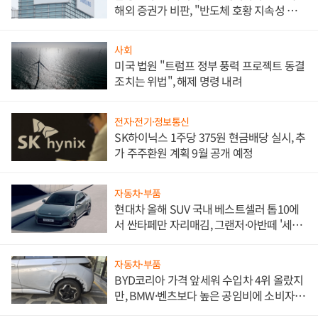
해외 증권가 비판, "반도체 호황 지속성 의
문"
사회
미국 법원 "트럼프 정부 풍력 프로젝트 동결
조치는 위법", 해제 명령 내려
전자·전기·정보통신
SK하이닉스 1주당 375원 현금배당 실시, 추
가 주주환원 계획 9월 공개 예정
자동차·부품
현대차 올해 SUV 국내 베스트셀러 톱10에
서 싼타페만 자리매김, 그랜저·아반떼 '세단
쌍끌이'로 내수 방어
자동차·부품
BYD코리아 가격 앞세워 수입차 4위 올랐지
만, BMW·벤츠보다 높은 공임비에 소비자
불만 폭발