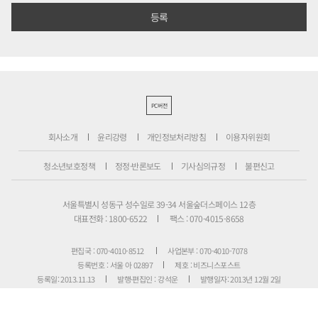
PC버전
회사소개
윤리강령
개인정보처리방침
이용자위원회
청소년보호정책
정정·반론보도
기사심의규정
불편신고
서울특별시 성동구 성수일로 39-34 서울숲더스페이스 12층
대표전화 : 1800-6522
팩스 : 070-4015-8658
편집국 : 070-4010-8512
사업본부 : 070-4010-7078
등록번호 : 서울 아 02897
제호 : 비즈니스포스트
등록일: 2013.11.13
발행·편집인 : 강석운
발행일자: 2013년 12월 2일
청소년보호책임자 : 강석운
ISSN : 2636-171X
Copyright ⓒ
B
USINESSPOST
. All rights reserved.