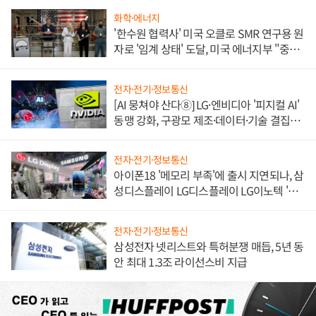
화학·에너지
'한수원 협력사' 미국 오클로 SMR 연구용 원
자로 '임계 상태' 도달, 미국 에너지부 "중요
한 이정표"
전자·전기·정보통신
[AI 뭉쳐야 산다⑧] LG·엔비디아 '피지컬 AI'
동맹 강화, 구광모 제조·데이터·기술 결집
해 종합 로보틱스 기업으로
전자·전기·정보통신
아이폰18 '메모리 부족'에 출시 지연되나, 삼
성디스플레이 LG디스플레이 LG이노텍 '탈
애플' 수익 다각화 속도
전자·전기·정보통신
삼성전자 넷리스트와 특허분쟁 매듭, 5년 동
안 최대 1.3조 라이선스비 지급