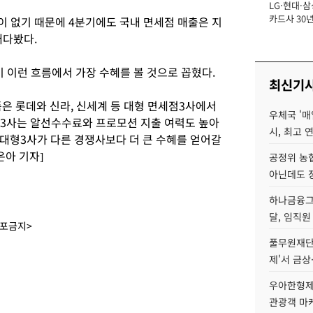
LG·현대·삼
장
카드사 30년
이 없기 때문에 4분기에도 국내 면세점 매출은 지
에 '초집중' 
내다봤다.
이런 흐름에서 가장 수혜를 볼 것으로 꼽혔다.
최신기
은 롯데와 신라, 신세계 등 대형 면세점3사에서
우체국 '매
형3사는 알선수수료와 프로모션 지출 여력도 높아
시, 최고 연
대형3사가 다른 경쟁사보다 더 큰 수혜를 얻어갈
은아 기자]
공정위 농
아닌데도 
하나금융그룹
달, 임직원
배포금지>
풀무원재단
제'서 금상
우아한형제
관광객 마