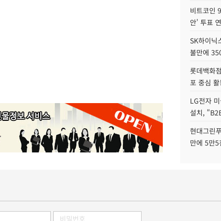
비트코인 9
안' 투표 
SK하이닉
불만에 35
롯데백화점 
포 중심 활
LG전자 미
설치, "B
현대그린푸
만에 5만5