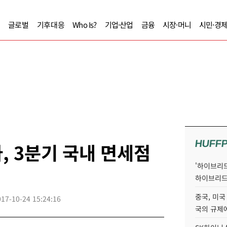
글로벌
기후대응
Who Is?
기업·산업
금융
시장·머니
시민·경
HUFF
, 3분기 국내 면세점
'하이브리드
하이브리드
중국, 미국
017-10-24 15:24:16
국의 규제에