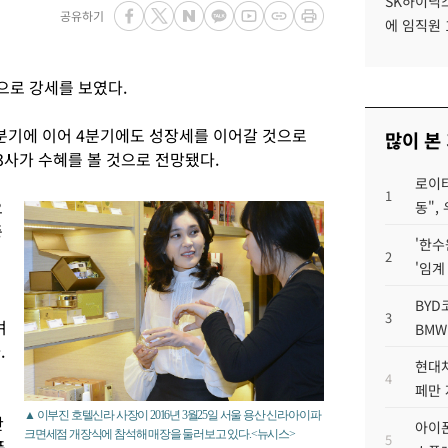
SK하이닉스
공유하기
에 임직원 
으로 강세를 보였다.
분기에 이어 4분기에도 성장세를 이어갈 것으로
많이 본
사가 수혜를 볼 것으로 전망됐다.
로이터
1
오
동",
중
'한수
2
'임계
BYD
3
며
BMW
.
현대차
4
페만 
▲ 이부진 호텔신라 사장이 2016년 3월25일 서울 용산 신라아이파
간
아이폰
크면세점 개장식에 참석해 매장을 둘러보고 있다.<뉴시스>
5
품