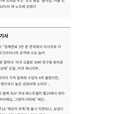
에 성과급 두고 '노조 통합' 움직임, 사흘 만
10%이 새 노조에 모였다
 기사
 "정제연료 3만 톤 한국에서 러시아로 이
 우크라이나의 공격에 수요 늘어
원 협력사' 미국 오클로 SMR 연구용 원자로
 상태' 도달, 미국 에너지부..
코리아 가격 앞세워 수입차 4위 올랐지만,
·벤츠보다 높은 공임비에 소비자 ..
 올해 SUV 국내 베스트셀러 톱10에서 싼타
자리매김, 그랜저·아반떼 '세단..
18 '메모리 부족'에 출시 지연되나, 삼성디