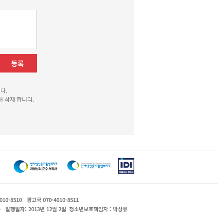
등록
다.
 삭제 합니다.
010-8510
광고국 070-4010-8511
운
발행일자: 2013년 12월 2일
청소년보호책임자 : 박상유