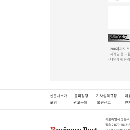
-
200자
까지 쓰실
- 저작권 등 
- 타인에게 불
신문사소개
윤리강령
기사심의규정
이
포럼
광고문의
불편신고
서울특별시 성동구 성
팩스 : 070-4015-
ISSN : 2636-171