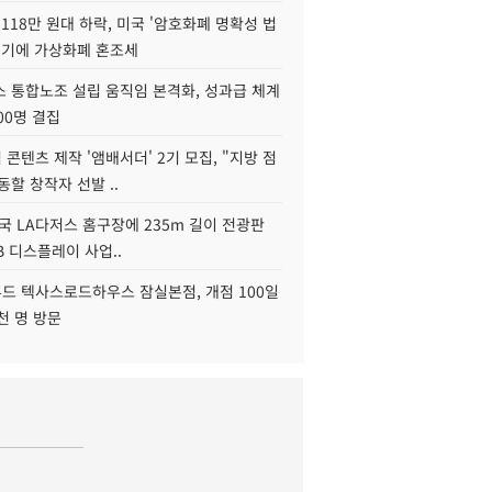
118만 원대 하락, 미국 '암호화폐 명확성 법
연기에 가상화폐 혼조세
스 통합노조 설립 움직임 본격화, 성과급 체계
00명 결집
콘텐츠 제작 '앰배서더' 2기 모집, "지방 점
동할 창작자 선발 ..
국 LA다저스 홈구장에 235m 길이 전광판
2B 디스플레이 사업..
드 텍사스로드하우스 잠실본점, 개점 100일
천 명 방문