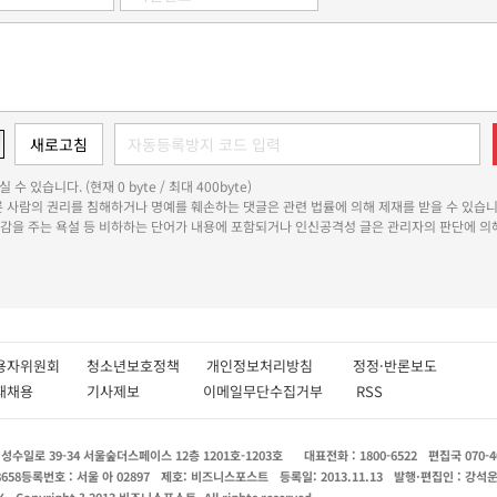
 수 있습니다. (현재 0 byte / 최대 400byte)
다른 사람의 권리를 침해하거나 명예를 훼손하는 댓글은 관련 법률에 의해 제재를 받을 수 있습니
쾌감을 주는 욕설 등 비하하는 단어가 내용에 포함되거나 인신공격성 글은 관리자의 판단에 의해
용자위원회
청소년보호정책
개인정보처리방침
정정·반론보도
인재채용
기사제보
이메일무단수집거부
RSS
수일로 39-34 서울숲더스페이스 12층 1201호-1203호
대표전화 : 1800-6522
편집국 070-4
8658
등록번호 : 서울 아 02897
제호: 비즈니스포스트
등록일: 2013.11.13
발행·편집인 : 강석
X
Copyright ? 2013 비즈니스포스트. All rights reserved.