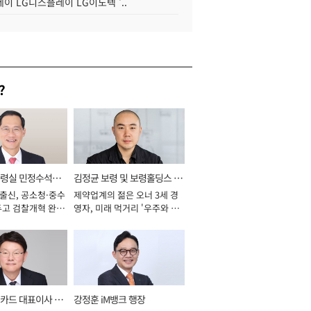
이 LG디스플레이 LG이노텍 '..
?
통령실 민정수석비
김정균 보령 및 보령홀딩스 대
 출신, 공소청·중수
제약업계의 젊은 오너 3세 경
표이사 사장
두고 검찰개혁 완수
영자, 미래 먹거리 '우주와 헬
년]
스케어' 공들여 [2026년]
카드 대표이사 사
강정훈 iM뱅크 행장