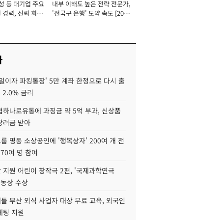
성 등 대기업 주요
내부 이해도 높은 전략 전문가,
 경력, 신뢰 회복
'전국구 은행' 도약 속도 [2026
[2026년]
년]
사
일이자 파킹통장' 5만 계좌 한정으로 다시 출
 2.0% 금리
협하나로유통에 과징금 약 5억 부과, 신상품
장려금 받아
 명동 소상공인에 '행복상자' 200여 개 전
 70여 명 참여
 지원 어린이 창작극 2편, '국제과학연극
·동상 수상
들 부산 외식 사업자 대상 무료 교육, 외국인
케팅 지원