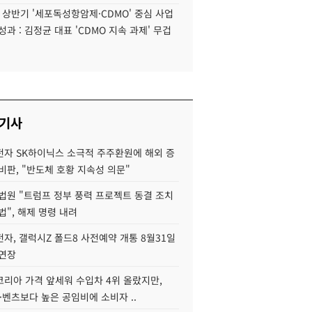
6 상반기 '세포독성항암제·CDMO' 중심 사업
성과 : 김정균 대표 'CDMO 지속 과제' 무겁
 기사
자 SK하이닉스 소극적 주주환원에 해외 증
비판, "반도체 호황 지속성 의문"
법원 "트럼프 정부 풍력 프로젝트 동결 조치
법", 해제 명령 내려
자, 갤럭시Z 폴드8 사전예약 개통 8월31일
 연장
코리아 가격 앞세워 수입차 4위 올랐지만,
·벤츠보다 높은 공임비에 소비자 ..