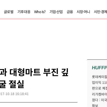
글로벌
기후대응
Who Is?
기업·산업
금융
시장·머니
시민·경
HUFF
과 대형마트 부진 깊
롯데케미칼
발굴 절실
업이익 11
편으로 체
017-10-18 16:18:41
리가켐바이
졌다 : 미
확보