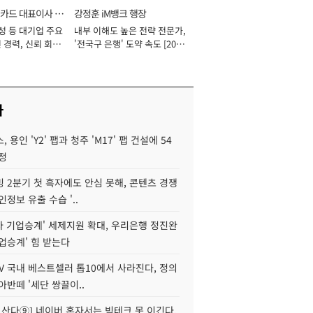
카드 대표이사 사
강정훈 iM뱅크 행장
성 등 대기업 주요
내부 이해도 높은 전략 전문가,
 경력, 신뢰 회복
'전국구 은행' 도약 속도 [2026
[2026년]
년]
사
 용인 'Y2' 팹과 청주 'M17' 팹 건설에 54
정
 2분기 첫 흑자에도 안심 못해, 콘텐츠 경쟁
인정보 유출 수습 '..
자 기업승계' 세제지원 확대, 우리은행 정진완
업승계' 힘 받는다
V 국내 베스트셀러 톱10에서 사라진다, 정의
아반떼 '세단 쌍끌이..
야 산다⑨] 네이버 혼자서는 빅테크 못 이긴다,