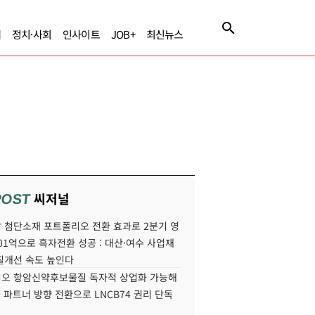
제
정치·사회
인사이트
JOB+
최신뉴스
씨저널
POST
 첨단소재 포트폴리오 전환 효과로 2분기 영
01억으로 흑자전환 성공 : 대산·여수 사업재
질개선 속도 높인다
오 항암신약후보물질 독자적 상업화 가능해
국 파트너 방향 전환으로 LNCB74 권리 단독