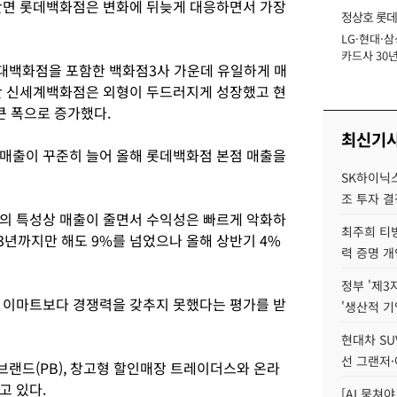
반면 롯데백화점은 변화에 뒤늦게 대응하면서 가장
정상호 롯데
LG·현대·삼
장
카드사 30년
대백화점을 포함한 백화점3사 가운데 유일하게 매
에 '초집중' 
간 신세계백화점은 외형이 두드러지게 성장했고 현
큰 폭으로 증가했다.
최신기
매출이 꾸준히 늘어 올해 롯데백화점 본점 매출을
SK하이닉스,
조 투자 결
의 특성상 매출이 줄면서 수익성은 빠르게 악화하
최주희 티빙
3년까지만 해도 9%를 넘었으나 올해 상반기 4%
력 증명 개
정부 '제3
 이마트보다 경쟁력을 갖추지 못했다는 평가를 받
'생산적 기
현대차 SU
선 그랜저·
랜드(PB), 창고형 할인매장 트레이더스와 온라
고 있다.
[AI 뭉쳐