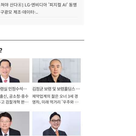
 뭉쳐야 산다⑧] LG·엔비디아 '피지컬 AI' 동맹
 구광모 제조·데이터·..
?
통령실 민정수석비
김정균 보령 및 보령홀딩스 대
 출신, 공소청·중수
제약업계의 젊은 오너 3세 경
표이사 사장
두고 검찰개혁 완수
영자, 미래 먹거리 '우주와 헬
년]
스케어' 공들여 [2026년]