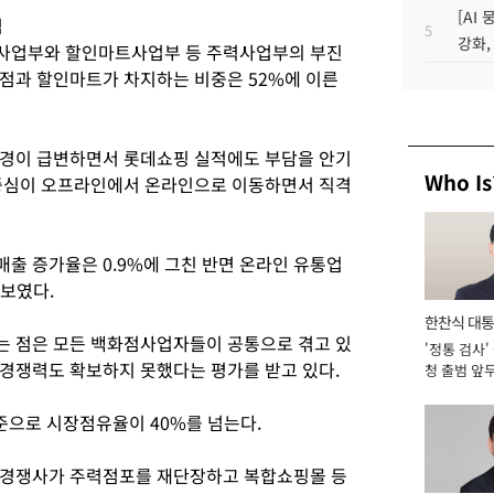
[AI
점
5
강화,
사업부와 할인마트사업부 등 주력사업부의 부진
점과 할인마트가 차지하는 비중은 52%에 이른
환경이 급변하면서 롯데쇼핑 실적에도 부담을 안기
Who Is
 중심이 오프라인에서 온라인으로 이동하면서 직격
출 증가율은 0.9%에 그친 반면 온라인 유통업
 보였다.
한찬식 대
는 점은 모든 백화점사업자들이 공통으로 겪고 있
'정통 검사'
서관
경쟁력도 확보하지 못했다는 평가를 받고 있다.
청 출범 앞
맡아 [2026
준으로 시장점유율이 40%를 넘는다.
 경쟁사가 주력점포를 재단장하고 복합쇼핑몰 등