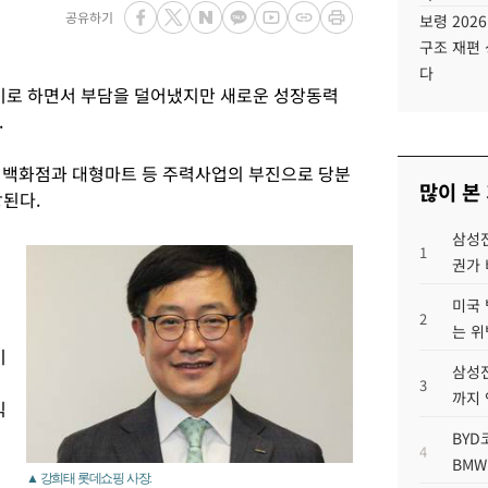
공유하기
보령 202
구조 재편 
다
로 하면서 부담을 덜어냈지만 새로운 성장동력
.
 백화점과 대형마트 등 주력사업의 부진으로 당분
많이 본
망된다.
삼성전
1
권가 
미국 
2
는 위
이
삼성전
3
까지
익
BYD
4
BMW
▲ 강희태 롯데쇼핑 사장.