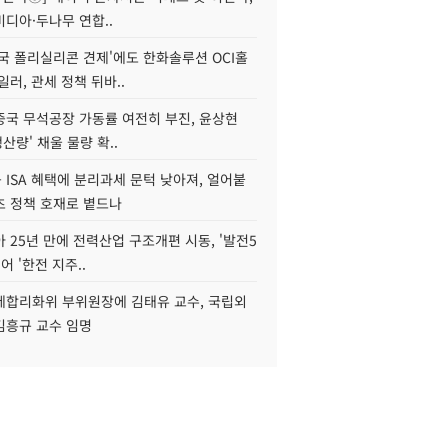
디아·두나무 연합..
국 폴리실리콘 견제'에도 한화솔루션 OCI홀
일러, 관세 정책 뒤바..
중국 무석공장 가동률 여전히 부진, 윤상현
생산량' 채울 물량 확..
ISA 혜택에 분리과세 문턱 낮아져, 얼어붙
츠 정책 호재로 볕드나
아 25년 만에 전력산업 구조개편 시동, '발전5
어 '한전 지주..
제합리화위 부위원장에 김태유 교수, 국립외
김흥규 교수 임명