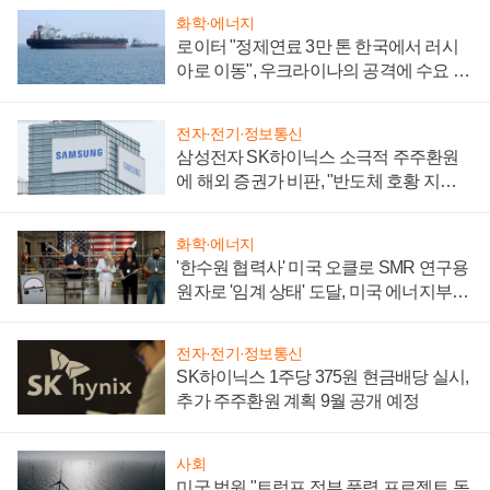
화학·에너지
로이터 "정제연료 3만 톤 한국에서 러시
아로 이동", 우크라이나의 공격에 수요 늘
어
전자·전기·정보통신
삼성전자 SK하이닉스 소극적 주주환원
에 해외 증권가 비판, "반도체 호황 지속
성 의문"
화학·에너지
'한수원 협력사' 미국 오클로 SMR 연구용
원자로 '임계 상태' 도달, 미국 에너지부
"중요한 이정표"
전자·전기·정보통신
SK하이닉스 1주당 375원 현금배당 실시,
추가 주주환원 계획 9월 공개 예정
사회
미국 법원 "트럼프 정부 풍력 프로젝트 동