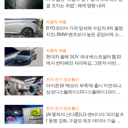
결 조치는 위법", 해제 명령 내려
자동차·부품
BYD코리아 가격 앞세워 수입차 4위 올랐
지만, BMW·벤츠보다 높은 공임비에 소비
자 불만 폭발
자동차·부품
현대차 올해 SUV 국내 베스트셀러 톱10
에서 싼타페만 자리매김, 그랜저·아반떼
'세단 쌍끌이'로 내수 방어
전자·전기·정보통신
아이폰18 '메모리 부족'에 출시 지연되나,
삼성디스플레이 LG디스플레이 LG이노
텍 '탈애플' 수익 다각화 속도
전자·전기·정보통신
[AI 뭉쳐야 산다⑧] LG·엔비디아 '피지컬 A
I' 동맹 강화, 구광모 제조·데이터·기술 결
집해 종합 로보틱스 기업으로