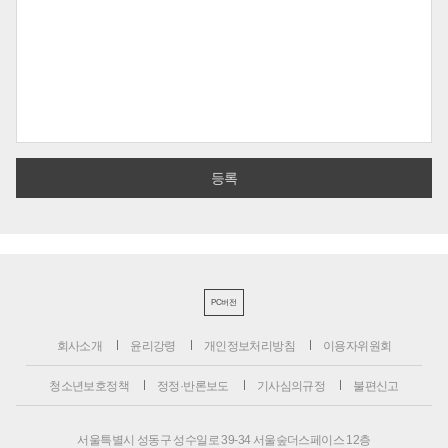
PC버전
회사소개
윤리강령
개인정보처리방침
이용자위원회
청소년보호정책
정정·반론보도
기사심의규정
불편신고
서울특별시 성동구 성수일로 39-34 서울숲더스페이스 12층