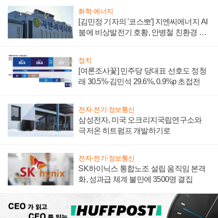
화학·에너지
[김민정 기자의 '코스뽀'] 지엔씨에너지 AI
붐에 비상발전기 호황, 안병철 친환경 에
너지 발전전문기업 향한다
정치
[여론조사꽃] 민주당 당대표 선호도 정청
래 30.5%·김민석 29.6%, 0.9%p 초접전
전자·전기·정보통신
삼성전자, 미국 오크리지국립연구소와
극저온 히트펌프 개발하기로
전자·전기·정보통신
SK하이닉스 통합노조 설립 움직임 본격
화, 성과급 체계 불만에 3500명 결집