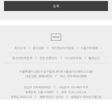
PC버전
회사소개
윤리강령
개인정보처리방침
이용자위원회
청소년보호정책
정정·반론보도
기사심의규정
불편신고
서울특별시 성동구 성수일로 39-34 서울숲더스페이스 12층
대표전화 : 1800-6522
팩스 : 070-4015-8658
편집국 : 070-4010-8512
사업본부 : 070-4010-7078
등록번호 : 서울 아 02897
제호 : 비즈니스포스트
등록일: 2013.11.13
발행·편집인 : 강석운
발행일자: 2013년 12월 2일
청소년보호책임자 : 강석운
ISSN : 2636-171X
Copyright ⓒ
B
USINESSPOST
. All rights reserved.