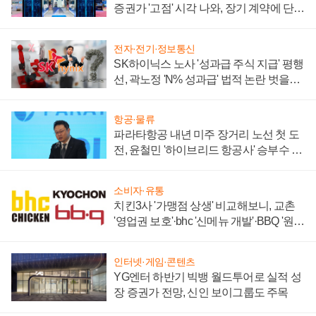
증권가 '고점' 시각 나와, 장기 계약에 단점
부각
전자·전기·정보통신
SK하이닉스 노사 '성과급 주식 지급' 평행
선, 곽노정 'N% 성과급' 법적 논란 벗을지
주목
항공·물류
파라타항공 내년 미주 장거리 노선 첫 도
전, 윤철민 '하이브리드 항공사' 승부수 통
할까
소비자·유통
치킨3사 '가맹점 상생' 비교해보니, 교촌
'영업권 보호'·bhc '신메뉴 개발'·BBQ '원가
부담'
인터넷·게임·콘텐츠
YG엔터 하반기 빅뱅 월드투어로 실적 성
장 증권가 전망, 신인 보이그룹도 주목