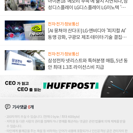
아이폰18 '메모리 부족'에 출시 지연되나, 삼
성디스플레이 LG디스플레이 LG이노텍 '탈
애플' 수익 다각화 속도
전자·전기·정보통신
[AI 뭉쳐야 산다⑧] LG·엔비디아 '피지컬 AI'
동맹 강화, 구광모 제조·데이터·기술 결집
해 종합 로보틱스 기업으로
전자·전기·정보통신
삼성전자 넷리스트와 특허분쟁 매듭, 5년 동
안 최대 1.3조 라이선스비 지급
기사댓글
0
개
200자까지 쓰실 수 있습니다. (현재 0 byte / 최대 400byte)
저작권 등 다른 사람의 권리를 침해하거나 명예를 훼손하는 댓글은 관련 법률에 의해 제재를 받을
수 있습니다.
타인에게 불쾌감을 주는 욕설 등 비하하는 단어가 내용에 포함되거나 인신공격성 글은 관리자의 판