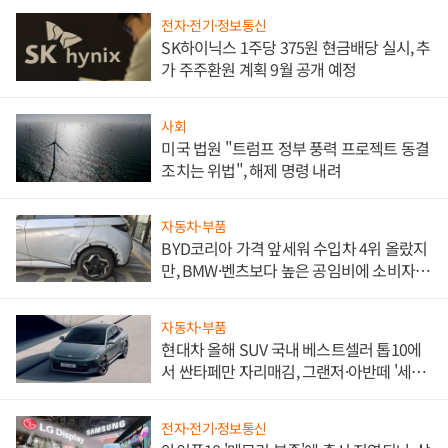
전자·전기·정보통신
SK하이닉스 1주당 375원 현금배당 실시, 추
가 주주환원 계획 9월 공개 예정
사회
미국 법원 "트럼프 정부 풍력 프로젝트 동결
조치는 위법", 해제 명령 내려
자동차·부품
BYD코리아 가격 앞세워 수입차 4위 올랐지
만, BMW·벤츠보다 높은 공임비에 소비자
불만 폭발
자동차·부품
현대차 올해 SUV 국내 베스트셀러 톱10에
서 싼타페만 자리매김, 그랜저·아반떼 '세단
쌍끌이'로 내수 방어
전자·전기·정보통신