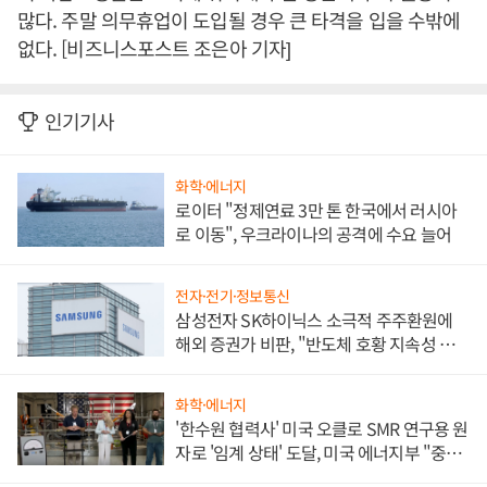
많다. 주말 의무휴업이 도입될 경우 큰 타격을 입을 수밖에
없다. [비즈니스포스트 조은아 기자]
인기기사
화학·에너지
로이터 "정제연료 3만 톤 한국에서 러시아
로 이동", 우크라이나의 공격에 수요 늘어
전자·전기·정보통신
삼성전자 SK하이닉스 소극적 주주환원에
해외 증권가 비판, "반도체 호황 지속성 의
문"
화학·에너지
'한수원 협력사' 미국 오클로 SMR 연구용 원
자로 '임계 상태' 도달, 미국 에너지부 "중요
한 이정표"